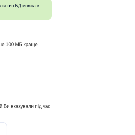
ати тип БД можна в
ьше 100 МБ краще
й Ви вказували під час