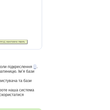
воли підкреслення
.
_
атиницю. Ім’я бази
ристувача та бази
проте наша система
 скористатися