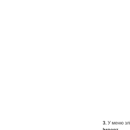
3.
У меню злі
Імпорт
.