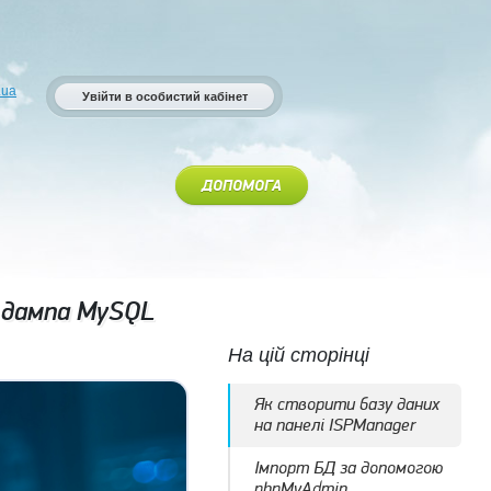
.ua
Увійти в особистий кабінет
ДОПОМОГА
 дампа MySQL
На цій сторінці
Як створити базу даних
на панелі ISPManager
Імпорт БД за допомогою
phpMyAdmin