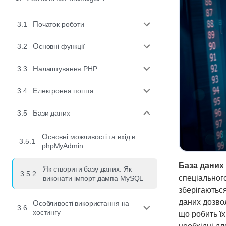
3.1
Початок роботи
3.2
Основні функції
3.3
Налаштування PHP
3.4
Електронна пошта
3.5
Бази даних
Основні можливості та вхід в
3.5.1
phpMyAdmin
База даних
Як створити базу даних. Як
3.5.2
спеціального
виконати імпорт дампа MySQL
зберігаються
даних дозво
Особливості використання на
3.6
хостингу
що робить їх