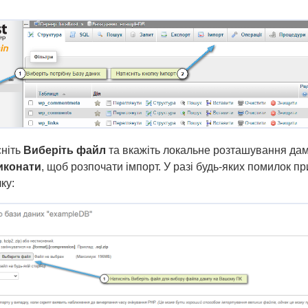
сніть
Виберіть файл
та вкажіть локальне розташування да
иконати
, щоб розпочати імпорт. У разі будь-яких помилок п
ку: