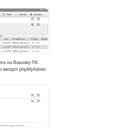
мпа на Вашому ПК.
ри імпорті phpMyAdmin