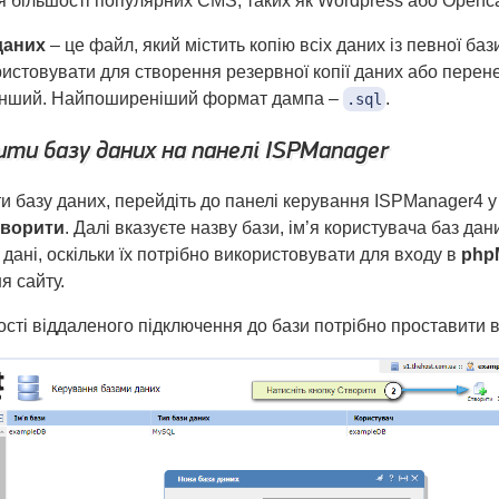
я більшості популярних CMS, таких як Wordpress або Openca
даних
– це файл, який містить копію всіх даних із певної ба
истовувати для створення резервної копії даних або перен
 інший. Найпоширеніший формат дампа –
.
.sql
ти базу даних на панелі ISPManager
и базу даних, перейдіть до панелі керування ISPManager4 у
ворити
. Далі вказуєте назву бази, ім’я користувача баз дан
 дані, оскільки їх потрібно використовувати для входу в
php
я сайту.
сті віддаленого підключення до бази потрібно проставити в