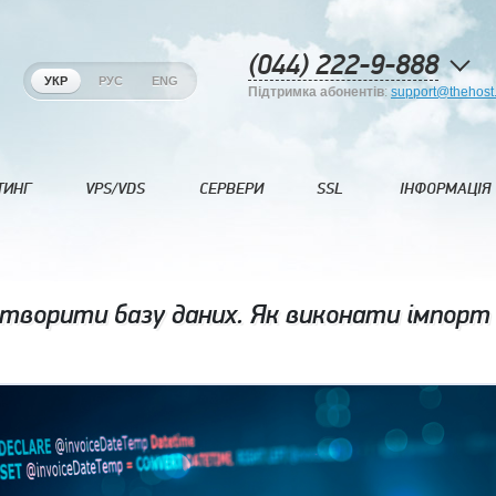
(044) 222-9-888
УКР
РУС
ENG
Підтримка абонентів
:
support@thehost
ТИНГ
VPS/VDS
СЕРВЕРИ
SSL
ІНФОРМАЦІЯ
творити базу даних. Як виконати імпорт