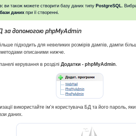
о:
ви також можете створити базу даних типу
PostgreSQL
. Вибр
 бази даних
при її створенні.
Д за допомогою phpMyAdmin
більше підходить для невеликих розмірів дампів, дампи біл
 методами описаними нижче.
 панелі керування в розділі
Додатки - phpMyAdmin
.
зації використайте ім’я користувача БД та його пароль, яки
ази даних.