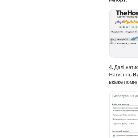
4.
Далі нати
Натисніть
В
вкаже помил