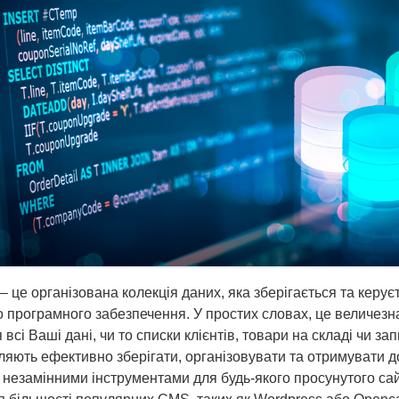
– це організована колекція даних, яка зберігається та керу
 програмного забезпечення. У простих словах, це величезна
 всі Ваші дані, чи то списки клієнтів, товари на складі чи з
ляють ефективно зберігати, організовувати та отримувати до
 незамінними інструментами для будь-якого просунутого сай