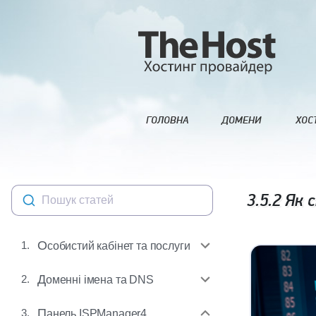
ГОЛОВНА
ДОМЕНИ
ХОС
3.5.2
Як с
Пошук статей
1.
Особистий кабінет та послуги
2.
Доменні імена та DNS
3.
Панель ISPManager4