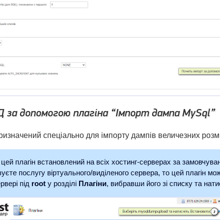
 за допомогою плагіна “Імпорт дампа MySql”
ризначений спеціально для імпорту дампів величезних розмі
цей плагін встановлений на всіх хостинг-серверах за замовчув
уєте послугу віртуального/виділеного сервера, то цей плагін мо
рвері під
root
у розділі
Плагіни
, вибравши його зі списку та на