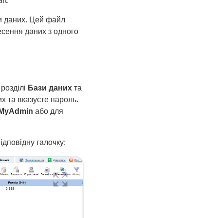
rt.
зи даних. Цей файл
есення даних з одного
 розділі
Бази даних
та
их та вказуєте пароль.
MyAdmin
або для
ідповідну галочку: