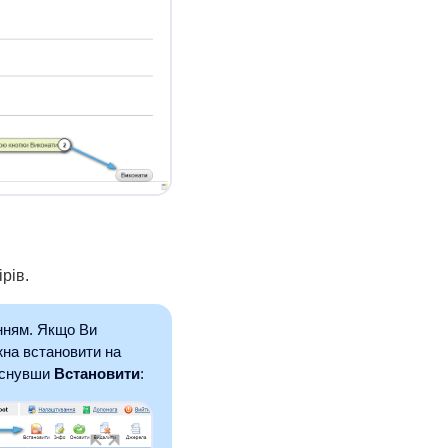
рів.
анням. Якщо Ви
жна встановити на
тиснувши
Встановити
: