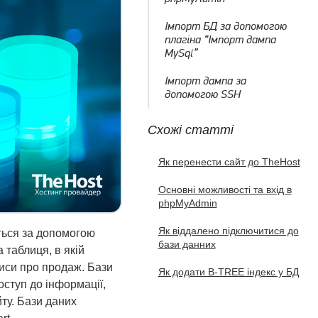
Імпорт БД за допомогою
плагіна “Імпорт дампа
MySql”
Імпорт дампа за
допомогою SSH
Схожі статті
Як перенести сайт до TheHost
Основні можливості та вхід в
phpMyAdmin
Як віддалено підключитися до
ється за допомогою
бази данних
 таблиця, в якій
аписи про продаж. Бази
Як додати B-TREE індекс у БД
ступ до інформації,
ту. Бази даних