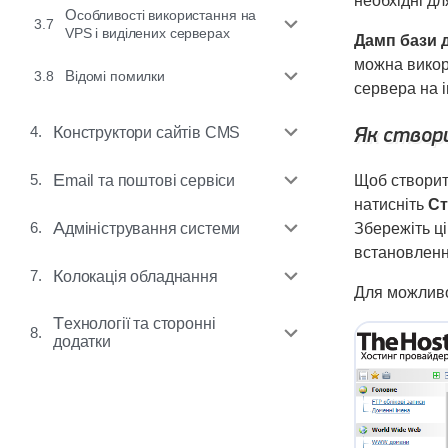
необхідні дл
Особливості використання на
3.7
VPS і виділених серверах
Дамп бази 
можна викор
3.8
Відомі помилки
сервера на
Як створи
4.
Конструктори сайтів CMS
5.
Email та поштові сервіси
Щоб створит
натисніть
Ст
6.
Адміністрування системи
Збережіть ці
встановленн
7.
Колокація обладнання
Для можливо
Технології та сторонні
8.
додатки