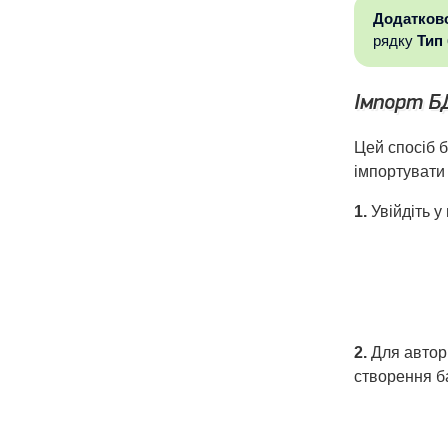
Додатков
рядку
Тип
Імпорт Б
Цей спосіб 
імпортувати
1.
Увійдіть у
2.
Для автори
створення б