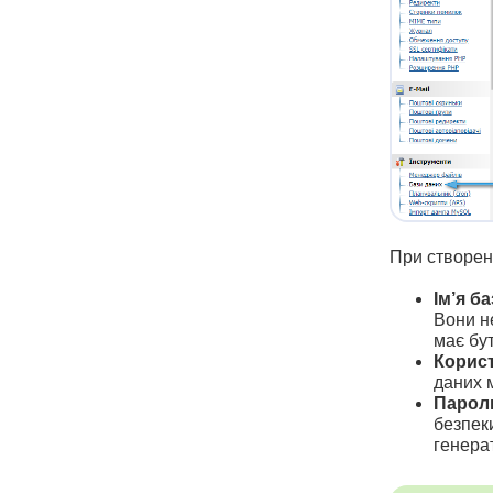
При створенн
Ім’я б
Вони н
має бу
Корист
даних 
Пароль
безпек
генера