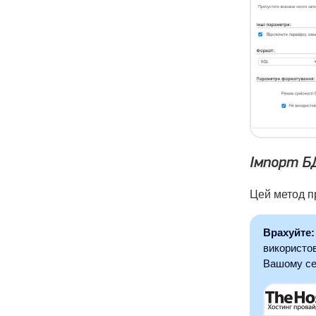
Імпорт БД
Цей метод п
Врахуйте:
використов
Вашому се