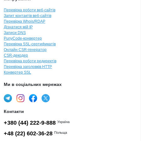
Перевірка роботи веб-сайтів
Запит контактів веб-сайтів
Перевірка Whois/RDAP
Дізнатися мій IP
Записи DNS
PunyCode-конвертер
Перевірка SSL-сертификатів
Онлайн CSR-генератор
CSR-декодер
Перевірка роботи редиректів
Перевірка заголовків HTTP
Конвертер SSL
Ми в соціальних мережах
Контакти
+380 (44) 222-9-888
Україна
+48 (22) 602-36-28
Польща