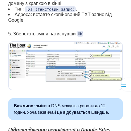
домену з крапкою в кінці.
Тип:
.
TXT (текстовий запис)
Адреса: вставте скопійований TXT-запис від
Google.
Збережіть зміни натиснувши
.
ОК
Важливо:
зміни в DNS можуть тривати до 12
годин, хоча зазвичай це відбувається швидше.
Підтвердження верифікації в Google Sites