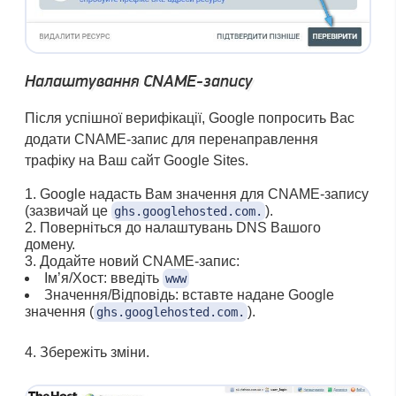
Налаштування CNAME-запису
Після успішної верифікації, Google попросить Вас
додати CNAME-запис для перенаправлення
трафіку на Ваш сайт Google Sites.
Google надасть Вам значення для CNAME-запису
(зазвичай це
).
ghs.googlehosted.com.
Поверніться до налаштувань DNS Вашого
домену.
Додайте новий CNAME-запис:
Ім’я/Хост: введіть
www
Значення/Відповідь: вставте надане Google
значення (
).
ghs.googlehosted.com.
Збережіть зміни.