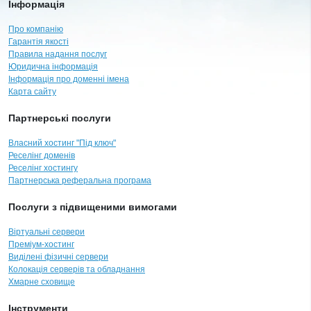
Інформація
Про компанію
Гарантія якості
Правила надання послуг
Юридична інформація
Інформація про доменні імена
Карта сайту
Партнерські послуги
Власний хостинг "Під ключ"
Реселінг доменів
Реселінг хостингу
Партнерська реферальна програма
Послуги з підвищеними вимогами
Віртуальні сервери
Преміум-хостинг
Виділені фізичні сервери
Колокація серверів та обладнання
Хмарне сховище
Інструменти