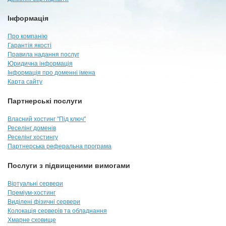
Інформація
Про компанію
Гарантія якості
Правила надання послуг
Юридична інформація
Інформація про доменні імена
Карта сайту
Партнерські послуги
Власний хостинг "Під ключ"
Реселінг доменів
Реселінг хостингу
Партнерська реферальна програма
Послуги з підвищеними вимогами
Віртуальні сервери
Преміум-хостинг
Виділені фізичні сервери
Колокація серверів та обладнання
Хмарне сховище