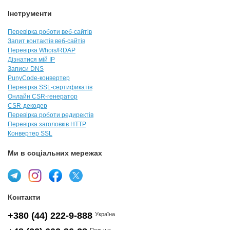
Інструменти
Перевірка роботи веб-сайтів
Запит контактів веб-сайтів
Перевірка Whois/RDAP
Дізнатися мій IP
Записи DNS
PunyCode-конвертер
Перевірка SSL-сертификатів
Онлайн CSR-генератор
CSR-декодер
Перевірка роботи редиректів
Перевірка заголовків HTTP
Конвертер SSL
Ми в соціальних мережах
Контакти
+380 (44) 222-9-888
Україна
Польща