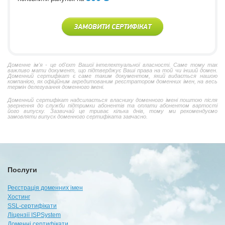
ЗАМОВИТИ СЕРТИФІКАТ
Доменне ім'я - це об'єкт Вашої інтелектуальної власності. Саме тому так
важливо мати документ, що підтверджує Ваші права на той чи інший домен.
Доменний сертифікат є саме таким документом, який видається нашою
компанією, як офіційним акредитованим реєстратором доменних імен, на весь
термін делегування доменного імені.
Доменний сертифікат надсилається власнику доменного імені поштою після
звернення до служби підтримки абонентів та оплати абонентом вартості
його випуску. Зазвичай це триває кілька днів, тому ми рекомендуємо
замовляти випуск доменного сертифіката завчасно.
Послуги
Реєстрація доменних імен
Хостинг
SSL-сертифікати
Ліцензії ISPSystem
Доменні сертифікати