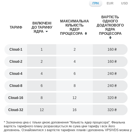
ГРН
EUR
USD
ВАРТІСТЬ
МАКСИМАЛЬНА
ОДНОГО
ВКЛЮЧЕНІ
КІЛЬКІСТЬ
ДОДАТКОВОГО
ТАРИФ
ДО ТАРИФУ
ЯДЕР
ЯДРА
ЯДРА
ПРОЦЕСОРА
ПРОЦЕСОРА
Cloud-1
1
2
160
Cloud-2
2
4
160
Cloud-4
4
6
240
Cloud-8
6
8
240
Cloud-16
8
12
320
Cloud-32
12
16
320
* Зазначена ціна є тільки ціною доповнення "Кількість ядер процесора". Фінальна
вартість тарифного плану розраховується як сума ціни тарифу і всіх його
доповнень. Ознайомитися з вартістю тарифних планів і доповнень VPS/VDS можна у