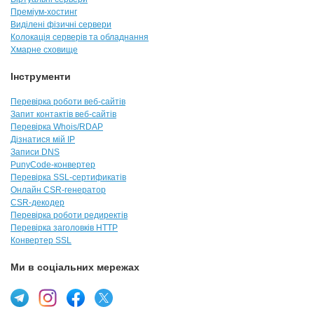
Преміум-хостинг
Виділені фізичні сервери
Колокація серверів та обладнання
Хмарне сховище
Інструменти
Перевірка роботи веб-сайтів
Запит контактів веб-сайтів
Перевірка Whois/RDAP
Дізнатися мій IP
Записи DNS
PunyCode-конвертер
Перевірка SSL-сертификатів
Онлайн CSR-генератор
CSR-декодер
Перевірка роботи редиректів
Перевірка заголовків HTTP
Конвертер SSL
Ми в соціальних мережах