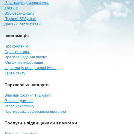
Реєстрація доменних імен
Хостинг
SSL-сертифікати
Ліцензії ISPSystem
Доменні сертифікати
Інформація
Про компанію
Гарантія якості
Правила надання послуг
Юридична інформація
Інформація про доменні імена
Карта сайту
Партнерські послуги
Власний хостинг "Під ключ"
Реселінг доменів
Реселінг хостингу
Партнерська реферальна програма
Послуги з підвищеними вимогами
Віртуальні сервери