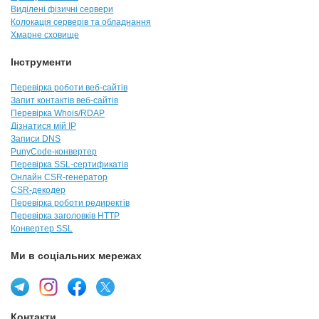
Виділені фізичні сервери
Колокація серверів та обладнання
Хмарне сховище
Інструменти
Перевірка роботи веб-сайтів
Запит контактів веб-сайтів
Перевірка Whois/RDAP
Дізнатися мій IP
Записи DNS
PunyCode-конвертер
Перевірка SSL-сертификатів
Онлайн CSR-генератор
CSR-декодер
Перевірка роботи редиректів
Перевірка заголовків HTTP
Конвертер SSL
Ми в соціальних мережах
Контакти