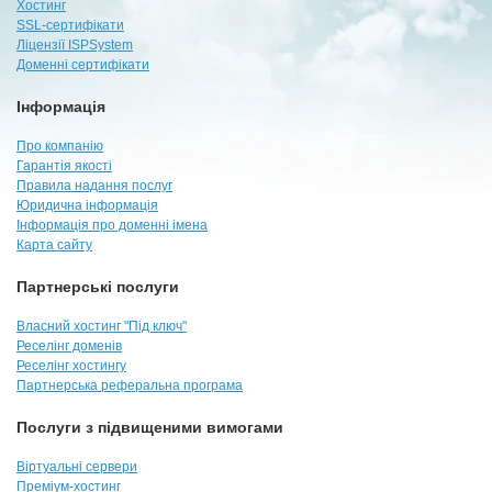
Хостинг
SSL-сертифікати
Ліцензії ISPSystem
Доменні сертифікати
Інформація
Про компанію
Гарантія якості
Правила надання послуг
Юридична інформація
Інформація про доменні імена
Карта сайту
Партнерські послуги
Власний хостинг "Під ключ"
Реселінг доменів
Реселінг хостингу
Партнерська реферальна програма
Послуги з підвищеними вимогами
Віртуальні сервери
Преміум-хостинг