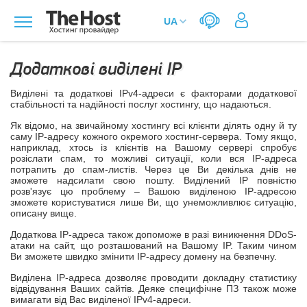
Додаткові виділені IP
Виділені та додаткові IPv4-адреси є факторами додаткової
стабільності та надійності послуг хостингу, що надаються.
Як відомо, на звичайному хостингу всі клієнти ділять одну й ту
саму IP-адресу кожного окремого хостинг-сервера. Тому якщо,
наприклад, хтось із клієнтів на Вашому сервері спробує
розіслати спам, то можливі ситуації, коли вся IP-адреса
потрапить до спам-листів. Через це Ви декілька днів не
зможете надсилати свою пошту. Виділений IP повністю
розв'язує цю проблему – Вашою виділеною IP-адресою
зможете користуватися лише Ви, що унеможливлює ситуацію,
описану вище.
Додаткова IP-адреса також допоможе в разі виникнення DDoS-
атаки на сайт, що розташований на Вашому IP. Таким чином
Ви зможете швидко змінити IP-адресу домену на безпечну.
Виділена IP-адреса дозволяє проводити докладну статистику
відвідування Ваших сайтів. Деяке специфічне ПЗ також може
вимагати від Вас виділеної IPv4-адреси.