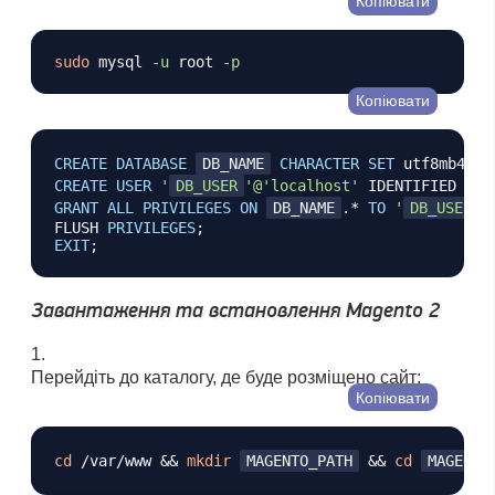
Копіювати
sudo
 mysql 
-u
 root 
-p
Копіювати
CREATE
DATABASE
DB_NAME
CHARACTER
SET
 utf8mb4 
CO
CREATE
USER
'
DB_USER
'
@'localhost'
 IDENTIFIED 
BY
GRANT
ALL
PRIVILEGES
ON
DB_NAME
.
*
TO
'
DB_USER
'
FLUSH 
PRIVILEGES
;
EXIT
;
Завантаження та встановлення Magento 2
Перейдіть до каталогу, де буде розміщено сайт:
Копіювати
cd
 /var/www 
&&
mkdir
MAGENTO_PATH
&&
cd
MAGENTO