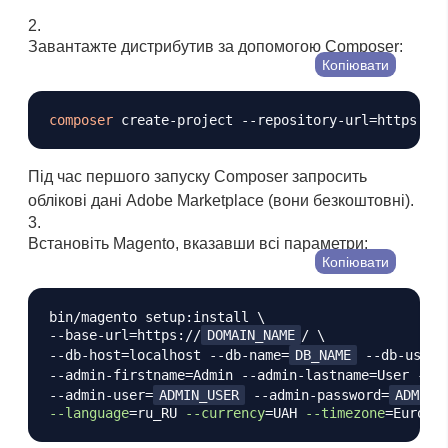
Завантажте дистрибутив за допомогою Composer:
Копіювати
composer
 create-project --repository-url
=
https://
Під час першого запуску Composer запросить
облікові дані Adobe Marketplace (вони безкоштовні).
Встановіть Magento, вказавши всі параметри:
Копіювати
bin/magento setup:install 
\
--base-url
=
https://
DOMAIN_NAME
/ 
\
--db-host
=
localhost --db-name
=
DB_NAME
 --db-user
=
--admin-firstname
=
Admin --admin-lastname
=
User --a
--admin-user
=
ADMIN_USER
 --admin-password
=
ADMIN_
--language
=
ru_RU 
--currency
=
UAH 
--timezone
=
Europe