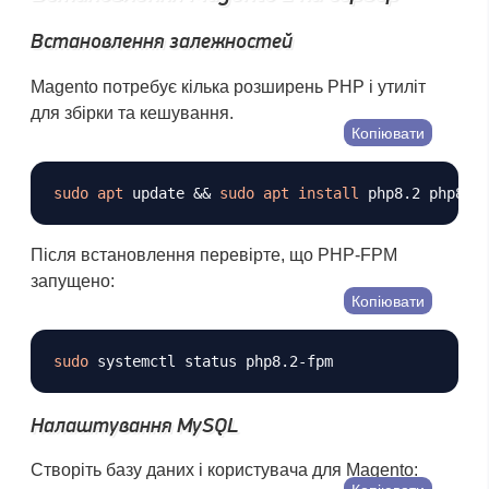
Встановлення залежностей
Magento потребує кілька розширень PHP і утиліт
для збірки та кешування.
Копіювати
sudo
apt
 update 
&&
sudo
apt
install
 php8.2 php8.2
Після встановлення перевірте, що PHP-FPM
запущено:
Копіювати
sudo
Налаштування MySQL
Створіть базу даних і користувача для Magento: