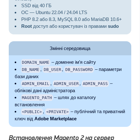
SSD від 40 ГБ
ОС — Ubuntu 22.04 / 24.04 LTS
PHP 8.2 або 8.3, MySQL 8.0 або MariaDB 10.6+
Root
доступ або користувач із правами
sudo
Змінні середовища
– доменне ім’я сайту
DOMAIN_NAME
,
,
– параметри
DB_NAME
DB_USER
DB_PASSWORD
бази даних
,
,
–
ADMIN_EMAIL
ADMIN_USER
ADMIN_PASS
облікові дані адміністратора
– шлях до каталогу
MAGENTO_PATH
встановлення
,
– публічний та приватний
<PUBLIC>
<PRIVATE>
ключ від
Adobe Marketplace
Встановлення Magento 2 на сервер