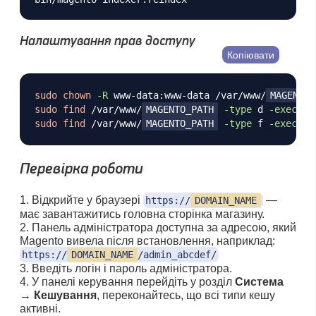
Налаштування прав доступу
Копіювати
sudo
chown
-R
 www-data:www-data /var/www/
MAGENTO_
sudo
find
 /var/www/
MAGENTO_PATH
-type
 d 
-exec
ch
sudo
find
 /var/www/
MAGENTO_PATH
-type
 f 
-exec
ch
Перевірка роботи
Відкрийте у браузері
—
https://
DOMAIN_NAME
має завантажитись головна сторінка магазину.
Панель адміністратора доступна за адресою, який
Magento вивела після встановлення, наприклад:
https://
DOMAIN_NAME
/admin_abcdef/
Введіть логін і пароль адміністратора.
У панелі керування перейдіть у розділ
Система
→ Кешування
, переконайтесь, що всі типи кешу
активні.