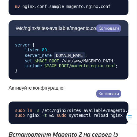
mv
/etc/nginx/sites-available/magento.conf
Копіювати
server
{
listen
80
;
server_name
DOMAIN_NAME
;
set
$MAGE_ROOT
 /var/www/MAGENTO_PATH
;
include
$MAGE_ROOT/magento.nginx.conf
;
}
Активуйте конфігурацію:
Копіювати
sudo
ln
-s
sudo
 nginx 
-t
&&
sudo
Встановлення Magento 2 на сервер із