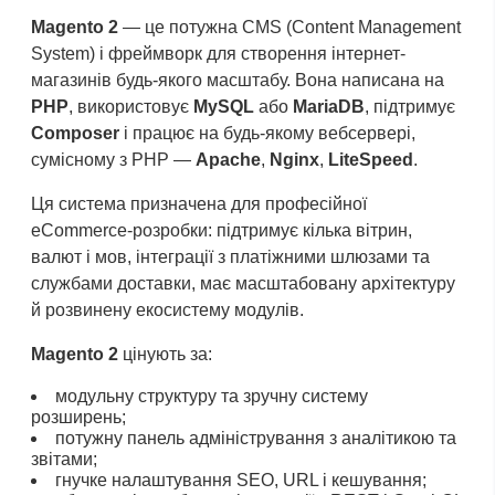
Magento 2
— це потужна CMS (Content Management
System) і фреймворк для створення інтернет-
магазинів будь-якого масштабу. Вона написана на
PHP
, використовує
MySQL
або
MariaDB
, підтримує
Composer
і працює на будь-якому вебсервері,
сумісному з PHP —
Apache
,
Nginx
,
LiteSpeed
.
Ця система призначена для професійної
eCommerce-розробки: підтримує кілька вітрин,
валют і мов, інтеграції з платіжними шлюзами та
службами доставки, має масштабовану архітектуру
й розвинену екосистему модулів.
Magento 2
цінують за:
модульну структуру та зручну систему
розширень;
потужну панель адміністрування з аналітикою та
звітами;
гнучке налаштування SEO, URL і кешування;