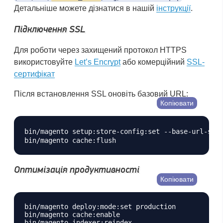
Детальніше можете дізнатися в нашій
інструкції
.
Підключення SSL
Для роботи через захищений протокол HTTPS
використовуйте
Let’s Encrypt
або комерційний
SSL-
сертифікат
Після встановлення SSL оновіть базовий URL:
Копіювати
bin/magento setup:store-config:set --base-url-sec
Оптимізація продуктивності
Копіювати
bin/magento deploy:mode:set production

bin/magento cache:enable
