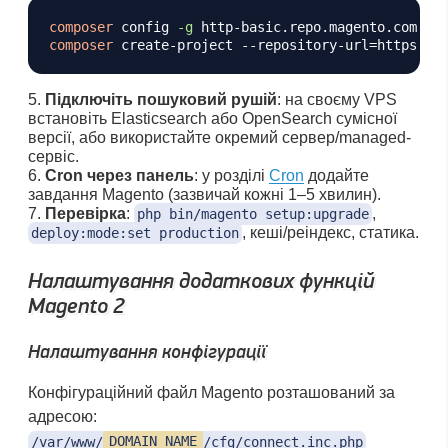
composer
 config 
-g
 http-basic.repo.magento.com 
<
P
composer
 create-project --repository-url
=
https://
Підключіть пошуковий рушій
: на своєму VPS
встановіть Elasticsearch або OpenSearch сумісної
версії, або використайте окремий сервер/managed-
сервіс.
Cron через панель
: у розділі
Cron
додайте
завдання Magento (зазвичай кожні 1–5 хвилин).
Перевірка
:
,
php bin/magento setup:upgrade
, кеші/реіндекс, статика.
deploy:mode:set production
Налаштування додаткових функцій
Magento 2
Налаштування конфігурації
Конфігураційний файл Magento розташований за
адресою:
/var/www/
DOMAIN_NAME
/cfg/connect.inc.php