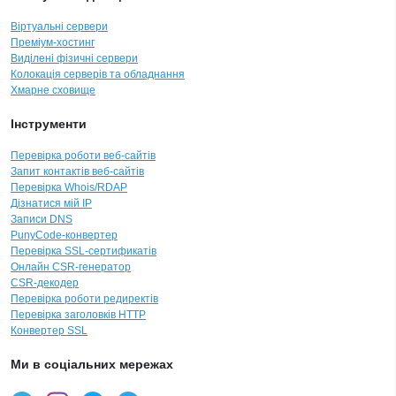
Віртуальні сервери
Преміум-хостинг
Виділені фізичні сервери
Колокація серверів та обладнання
Хмарне сховище
Інструменти
Перевірка роботи веб-сайтів
Запит контактів веб-сайтів
Перевірка Whois/RDAP
Дізнатися мій IP
Записи DNS
PunyCode-конвертер
Перевірка SSL-сертификатів
Онлайн CSR-генератор
CSR-декодер
Перевірка роботи редиректів
Перевірка заголовків HTTP
Конвертер SSL
Ми в соціальних мережах