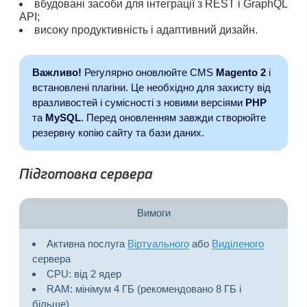
вбудовані засоби для інтеграції з REST і GraphQL
API;
високу продуктивність і адаптивний дизайн.
Важливо!
Регулярно оновлюйте CMS
Magento 2
і
встановлені плагіни. Це необхідно для захисту від
вразливостей і сумісності з новими версіями
PHP
та
MySQL
. Перед оновленням завжди створюйте
резервну копію сайту та бази даних.
Підготовка сервера
Вимоги
Активна послуга
Віртуального
або
Виділеного
сервера
CPU: від 2 ядер
RAM: мінімум 4 ГБ (рекомендовано 8 ГБ і
більше)