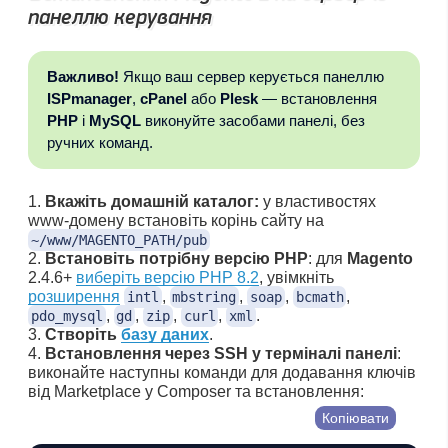
панеллю керування
Важливо!
Якщо ваш сервер керується панеллю
ISPmanager
,
cPanel
або
Plesk
— встановлення
PHP
і
MySQL
виконуйте засобами панелі, без
ручних команд.
Вкажіть домашній каталог:
у властивостях
www-домену встановіть корінь сайту на
~/www/MAGENTO_PATH/pub
Встановіть потрібну версію PHP
: для
Magento
2.4.6+
виберіть версію PHP 8.2
, увімкніть
розширення
,
,
,
,
intl
mbstring
soap
bcmath
,
,
,
,
.
pdo_mysql
gd
zip
curl
xml
Створіть
базу даних
.
Встановлення через SSH у терміналі панелі
:
виконайте наступны команди для додавання ключів
від Marketplace у Composer та встановлення:
Копіювати