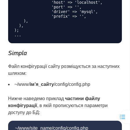
		'host' => 'localhost',

		'port' => '',

		'driver' => 'mysql',

		'prefix' => '',

    ),

  ),

);

Simpla
Файл конфігурації сайту розміщується за наступних
шляхом:
~/www/
ім’я_сайту
/config/config.php
Нижче наведемо приклад
частини файлу
конфігурації
, в якій прописуються параметри
доступу до БД:
~/www/site_name/config/config.php