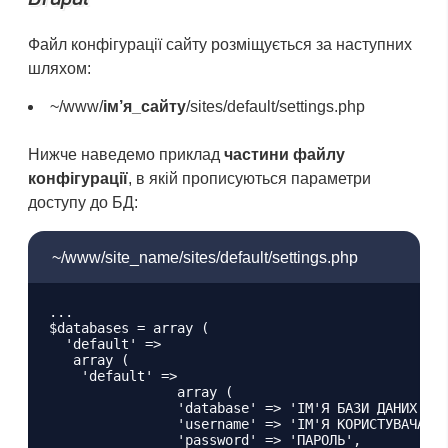
Файл конфігурації сайту розміщується за наступних
шляхом:
~/www/
ім’я_сайту
/sites/default/settings.php
Нижче наведемо приклад
частини файлу
конфігурації
, в якій прописуються параметри
доступу до БД:
~/www/site_name/sites/default/settings.php
...

$databases = array (

  'default' =>

   array (

    'default' =>

		array (

		'database' => 'ІМ'Я БАЗИ ДАНИХ',

		'username' => 'ІМ'Я КОРИСТУВАЧА БД',

		'password' => 'ПАРОЛЬ',
