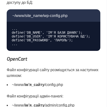
доступу до БД:
~/www/site_name/wp-config.php
...

define('DB_NAME', 'ІМ'Я БАЗИ ДАНИХ');

define('DB_USER', 'ІМ'Я КОРИСТУВАЧА БД');

define('DB_PASSWORD', 'ПАРОЛЬ');

OpenCart
Файл конфігурації сайту розміщується за наступних
шляхом:
~/www/
ім’я_сайту
/config.php
Файл конфігурації адмін-панелі:
~/www/
ім’я_сайту
/admin/config.php