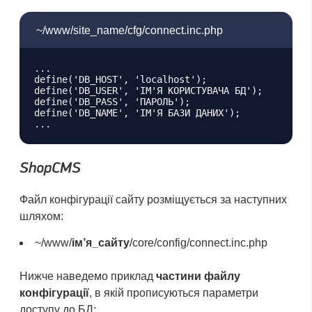
~/www/site_name/cfg/connect.inc.php
...

define('DB_HOST', 'localhost');

define('DB_USER', 'ІМ'Я КОРИСТУВАЧА БД');

define('DB_PASS', 'ПАРОЛЬ');

define('DB_NAME', 'ІМ'Я БАЗИ ДАНИХ');

ShopCMS
Файл конфігурації сайту розміщується за наступних
шляхом:
~/www/
ім’я_сайту
/core/config/connect.inc.php
Нижче наведемо приклад
частини файлу
конфігурації
, в якій прописуються параметри
доступу до БД: