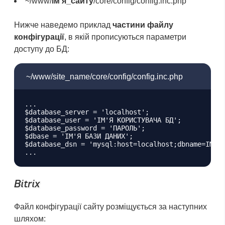
~/www/
ім’я_сайту
/core/config/config.inc.php
Нижче наведемо приклад
частини файлу
конфігурації
, в якій прописуються параметри
доступу до БД:
~/www/site_name/core/config/config.inc.php
...

$database_server = 'localhost';

$database_user = 'ІМ'Я КОРИСТУВАЧА БД';

$database_password = 'ПАРОЛЬ';

$dbase = 'ІМ'Я БАЗИ ДАНИХ';

$database_dsn = 'mysql:host=localhost;dbname=ІМ'Я 
Bitrix
Файл конфігурації сайту розміщується за наступних
шляхом: