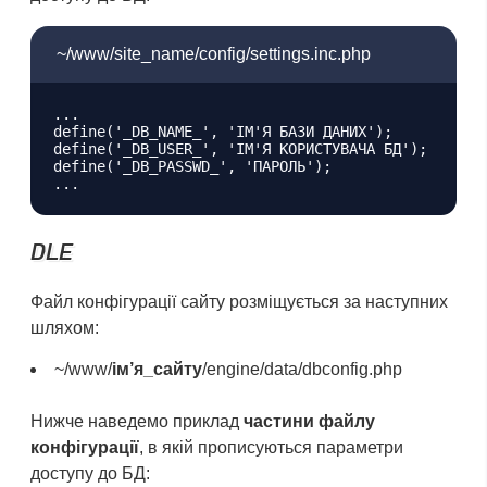
~/www/site_name/config/settings.inc.php
...

define('_DB_NAME_', 'ІМ'Я БАЗИ ДАНИХ');

define('_DB_USER_', 'ІМ'Я КОРИСТУВАЧА БД');

define('_DB_PASSWD_', 'ПАРОЛЬ');

DLE
Файл конфігурації сайту розміщується за наступних
шляхом:
~/www/
ім’я_сайту
/engine/data/dbconfig.php
Нижче наведемо приклад
частини файлу
конфігурації
, в якій прописуються параметри
доступу до БД: