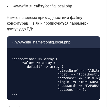
~/www/
ім’я_сайту
/config.local.php
Нижче наведемо приклад
частини файлу
конфігурації
, в якій прописуються параметри
доступу до БД:
~/www/site_name/config.local.php
...

'connections' => array (

     'value' => array (

       'default' => array (

			'className' => '\\Bitrix\\Main\\DB\\MysqlConnection',

			'host' => 'localhost',

			'database' => 'ІМ'Я БД',    

			'login' => 'ІМ'Я КОРИСТУВАЧА БД',

			'password' => 'ПАРОЛЬ',

			'options' => 2,
