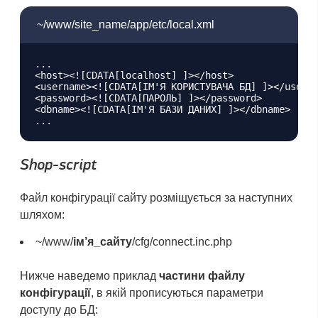
~/www/site_name/app/etc/local.xml
...

<host><![CDATA[localhost] ]></host>

<username><![CDATA[ІМ'Я КОРИСТУВАЧА БД] ]></userna
<password><![CDATA[ПАРОЛЬ] ]></password>

<dbname><![CDATA[ІМ'Я БАЗИ ДАНИХ] ]></dbname>

Shop-script
Файл конфігурації сайту розміщується за наступних
шляхом:
~/www/
ім’я_сайту
/cfg/connect.inc.php
Нижче наведемо приклад
частини файлу
конфігурації
, в якій прописуються параметри
доступу до БД: