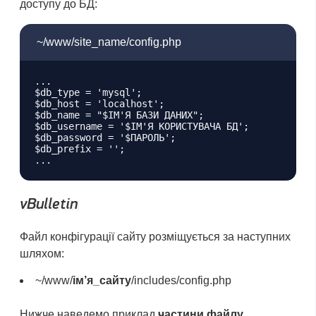
доступу до БД:
~/www/site_name/config.php
...

$db_type = 'mysql';

$db_host = 'localhost';

$db_name = "$ІМ'Я БАЗИ ДАНИХ";

$db_username = '$ІМ'Я КОРИСТУВАЧА БД';

$db_password = '$ПАРОЛЬ';

$db_prefix = '';

vBulletin
Файл конфігурації сайту розміщується за наступних
шляхом:
~/www/
ім’я_сайту
/includes/config.php
Нижче наведемо приклад
частини файлу