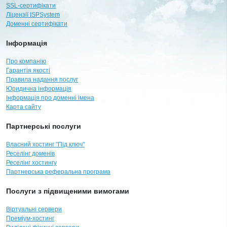
SSL-сертифікати
Ліцензії ISPSystem
Доменні сертифікати
Інформація
Про компанію
Гарантія якості
Правила надання послуг
Юридична інформація
Інформація про доменні імена
Карта сайту
Партнерські послуги
Власний хостинг "Під ключ"
Реселінг доменів
Реселінг хостингу
Партнерська реферальна програма
Послуги з підвищеними вимогами
Віртуальні сервери
Преміум-хостинг