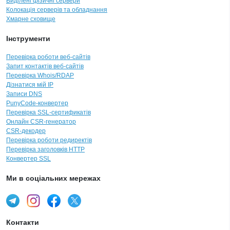
Виділені фізичні сервери
Колокація серверів та обладнання
Хмарне сховище
Інструменти
Перевірка роботи веб-сайтів
Запит контактів веб-сайтів
Перевірка Whois/RDAP
Дізнатися мій IP
Записи DNS
PunyCode-конвертер
Перевірка SSL-сертификатів
Онлайн CSR-генератор
CSR-декодер
Перевірка роботи редиректів
Перевірка заголовків HTTP
Конвертер SSL
Ми в соціальних мережах
Контакти