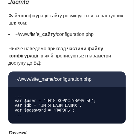
Joomla
Файл конфігурації сайту розміщується за наступних
шляхом:
~/www/
ім’я_сайту
/configuration.php
Нижче наведемо приклад
частини файлу
конфігурації
, в якій прописуються параметри
доступу до БД:
~/www/site_name/configuration.php
...

var $user = 'ІМ'Я КОРИСТУВАЧА БД';

var $db = 'ІМ'Я БАЗИ ДАНИХ';

var $password = 'ПАРОЛЬ';

Drupal