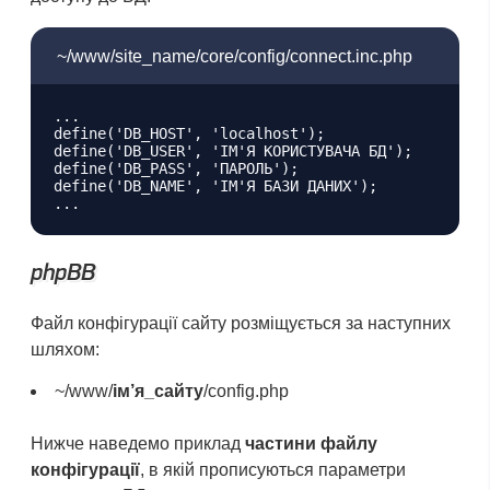
~/www/site_name/core/config/connect.inc.php
...

define('DB_HOST', 'localhost');

define('DB_USER', 'ІМ'Я КОРИСТУВАЧА БД');

define('DB_PASS', 'ПАРОЛЬ');

define('DB_NAME', 'ІМ'Я БАЗИ ДАНИХ');

phpBB
Файл конфігурації сайту розміщується за наступних
шляхом:
~/www/
ім’я_сайту
/config.php
Нижче наведемо приклад
частини файлу
конфігурації
, в якій прописуються параметри