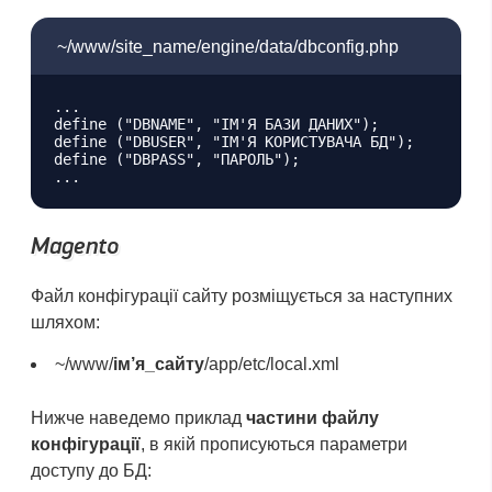
~/www/site_name/engine/data/dbconfig.php
...

define ("DBNAME", "ІМ'Я БАЗИ ДАНИХ");

define ("DBUSER", "ІМ'Я КОРИСТУВАЧА БД");

define ("DBPASS", "ПАРОЛЬ");

Magento
Файл конфігурації сайту розміщується за наступних
шляхом:
~/www/
ім’я_сайту
/app/etc/local.xml
Нижче наведемо приклад
частини файлу
конфігурації
, в якій прописуються параметри
доступу до БД: