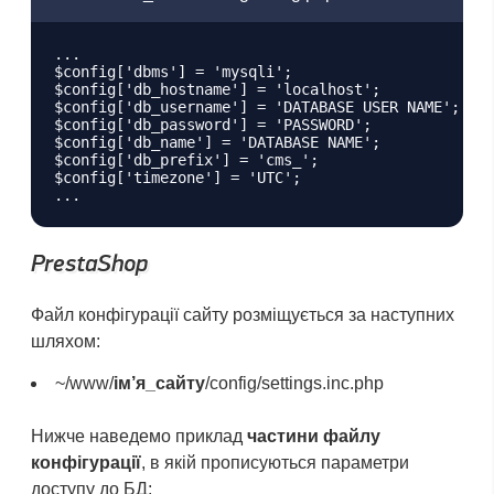
...

$config['dbms'] = 'mysqli';

$config['db_hostname'] = 'localhost';

$config['db_username'] = 'DATABASE USER NAME';

$config['db_password'] = 'PASSWORD';

$config['db_name'] = 'DATABASE NAME';

$config['db_prefix'] = 'cms_';

$config['timezone'] = 'UTC';

PrestaShop
Файл конфігурації сайту розміщується за наступних
шляхом:
~/www/
ім’я_сайту
/config/settings.inc.php
Нижче наведемо приклад
частини файлу
конфігурації
, в якій прописуються параметри
доступу до БД: