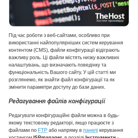
Під час роботи з веб-сайтами, особливо при
використанні найпопулярніших систем керування
контентом (CMS), файли конфігурації відіграють
важливу роль. Ці файли містять низку важливих
налаштувань, що визначають поведінку та
функціональність Вашого сайту. У цій статті ми
розглянемо, як знайти файл конфігурації та як
змінити параметри доступу до бази даних.
Редагування файлів конфігурації
Редагувати конфігураційні файли можна в будь-
якому текстовому редакторі, якщо працюєте з
файлами по
FTP
або напряму в
панелі
керування
хостингом
ISPmanager
, в розділі
Інструменти
-