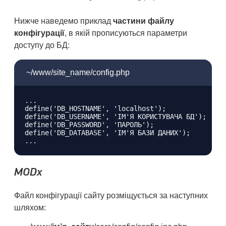
Нижче наведемо приклад
частини файлу
конфігурації
, в якій прописуються параметри
доступу до БД:
~/www/site_name/config.php
...

define('DB_HOSTNAME', 'localhost');

define('DB_USERNAME', 'ІМ'Я КОРИСТУВАЧА БД');

define('DB_PASSWORD', 'ПАРОЛЬ');

define('DB_DATABASE', 'ІМ'Я БАЗИ ДАНИХ');

MODx
Файл конфігурації сайту розміщується за наступних
шляхом: