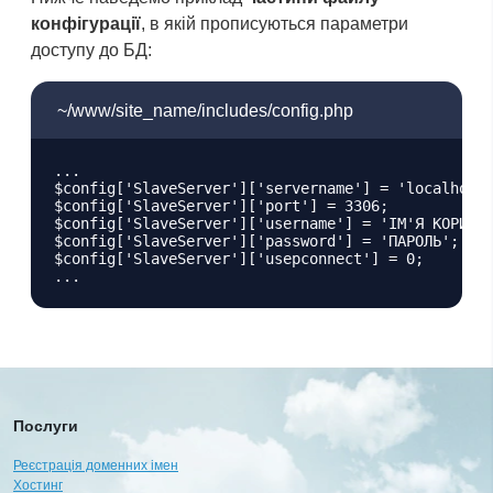
конфігурації
, в якій прописуються параметри
доступу до БД:
~/www/site_name/includes/config.php
...

$config['SlaveServer']['servername'] = 'localhost'
$config['SlaveServer']['port'] = 3306;

$config['SlaveServer']['username'] = 'ІМ'Я КОРИСТУ
$config['SlaveServer']['password'] = 'ПАРОЛЬ';

$config['SlaveServer']['usepconnect'] = 0;

Послуги
Реєстрація доменних імен
Хостинг