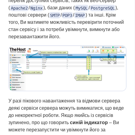
перелік доступних сервісів, таких як веб-сервер
(
/
), бази даних (
/
),
Apache2
Nginx
MySQL
PostgreSQL
поштові сервери (
/
/
) та інші. Крім
SMTP
POP3
IMAP
того, Ви матимете можливість перевірити поточний
стан сервісу і за потреби увімкнути, вимкнути або
перезавантажити його.
У разі пікового навантаження та відмови сервера
деякі сервіси сервера можуть вимикатися, що веде
до некоректної роботи. Якщо якийсь із сервісів
зупинено, про що говорить
синій індикатор
– Ви
можете перезапустити чи увімкнути його за