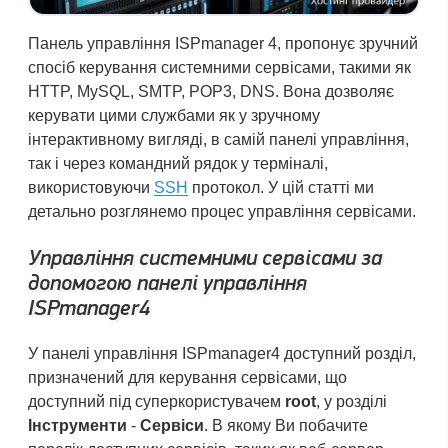
Панель управління ISPmanager 4, пропонує зручний
спосіб керування системними сервісами, такими як
HTTP, MySQL, SMTP, POP3, DNS. Вона дозволяє
керувати цими службами як у зручному
інтерактивному вигляді, в самій панелі управління,
так і через командний рядок у терміналі,
використовуючи
SSH
протокол. У цій статті ми
детально розглянемо процес управління сервісами.
Управління системними сервісами за
допомогою панелі управління
ISPmanager4
У панелі управління ISPmanager4 доступний розділ,
призначений для керування сервісами, що
доступний під суперкористувачем
root
, у розділі
Інструменти
-
Сервіси
. В якому Ви побачите