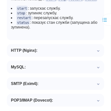
: запускає службу.
start
: зупиняє службу.
stop
: перезапускає службу.
restart
: показує стан служби (запущена або
status
зупинена).
HTTP (Nginx):
MySQL:
SMTP (Exim4):
POP3/IMAP (Dovecot):