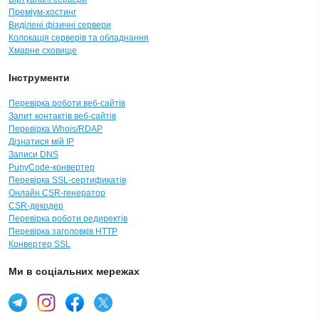
Преміум-хостинг
Виділені фізичні сервери
Колокація серверів та обладнання
Хмарне сховище
Інструменти
Перевірка роботи веб-сайтів
Запит контактів веб-сайтів
Перевірка Whois/RDAP
Дізнатися мій IP
Записи DNS
PunyCode-конвертер
Перевірка SSL-сертификатів
Онлайн CSR-генератор
CSR-декодер
Перевірка роботи редиректів
Перевірка заголовків HTTP
Конвертер SSL
Ми в соціальних мережах