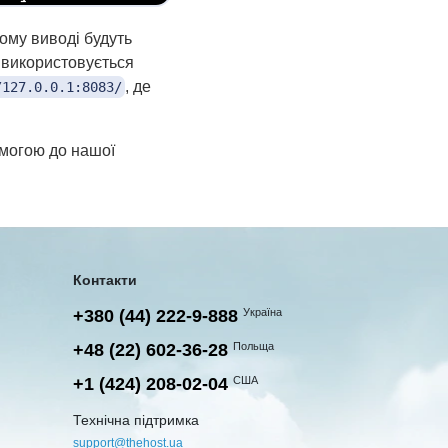
ому виводі будуть
 використовується
, де
/127.0.0.1:8083/
омогою до нашої
Контакти
+380 (44) 222-9-888
Україна
+48 (22) 602-36-28
Польща
+1 (424) 208-02-04
США
Технічна підтримка
support@thehost.ua