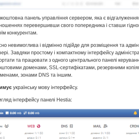
коштовна панель управління сервером, яка є відгалуженням
дношеннях перевершивши свого попередника і ставши гідн
оїм конкурентам.
сно невимоглива і відмінно підійде для розміщення та адмін
ері. Завдяки простому і компактному інтерфейсу адміністр
ортати та працювати з одного центрального панелі керуванн
оштовими доменами, SSL-сертифікатами, резервними копія
менами, зонами DNS та іншим.
римує
українську мову інтерфейсу.
гляд інтерфейсу панелі Hestia: