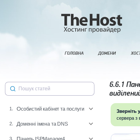
ГОЛОВНА
ДОМЕНИ
ХОС
6.6.1
Пане
Пошук статей
виділени
1.
Особистий кабінет та послуги
Зверніть у
сервера з 
2.
Доменні імена та DNS
3.
Панель ISPManager4