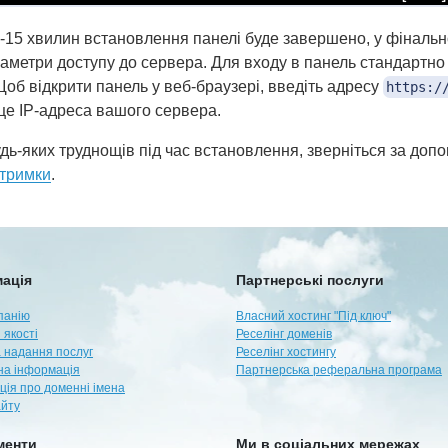
-15 хвилин встановлення панелі буде завершено, у фінальн
раметри доступу до сервера. Для входу в панель стандартно
Щоб відкрити панель у веб-браузері, введіть адресу
https:/
це IP-адреса вашого сервера.
дь-яких труднощів під час встановлення, зверніться за доп
дтримки
.
ація
Партнерські послуги
панію
Власний хостинг "Під ключ"
 якості
Реселінг доменів
 надання послуг
Реселінг хостингу
а інформація
Партнерська реферальна програма
ція про доменні імена
айту
менти
Ми в соціальних мережах