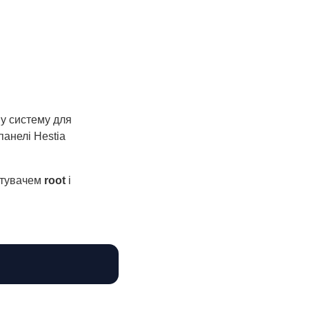
ну систему для
анелі Hestia
стувачем
root
і
Копіювати