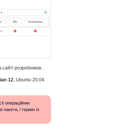
 сайті розробників.
ian 12
, Ubuntu 20.04
ії операційних
 пакети, і термін їх