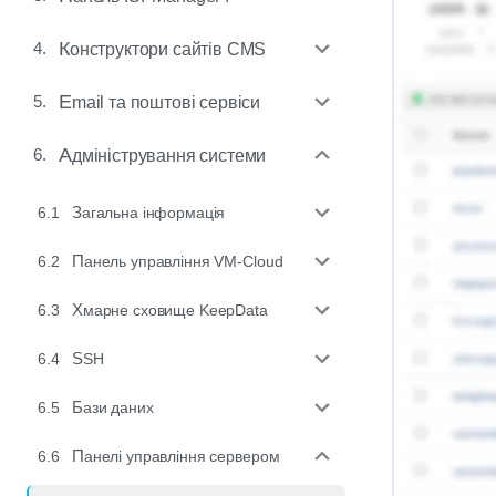
4.
Конструктори сайтів CMS
5.
Email та поштові сервіси
6.
Адміністрування системи
6.1
Загальна інформація
6.2
Панель управління VM-Cloud
6.3
Хмарне сховище KeepData
6.4
SSH
6.5
Бази даних
6.6
Панелі управління сервером