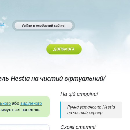
.ua
Увійти в особистий кабінет
ДОПОМОГА
ель Hestia на чистий віртуальний/
На цій сторінці
льного
або
виділеного
Ручна установка Hestia
тримується панеллю.
на чистий сервер
Схожі статті