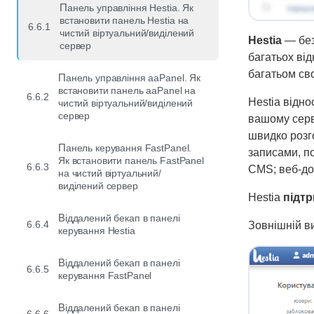
Панель управління Hestia. Як
встановити панель Hestia на
6.6.1
чистий віртуальний/виділений
Hestia
— без
сервер
багатьох ві
багатьом св
Панель управління aaPanel. Як
встановити панель aaPanel на
6.6.2
Hestia відно
чистий віртуальний/виділений
сервер
вашому серв
швидко розг
Панель керування FastPanel.
записами, п
Як встановити панель FastPanel
6.6.3
CMS; веб-до
на чистий віртуальний/
виділений сервер
Hestia
підт
Віддалений бекап в панелі
6.6.4
Зовнішній ви
керування Hestia
Віддалений бекап в панелі
6.6.5
керування FastPanel
Віддалений бекап в панелі