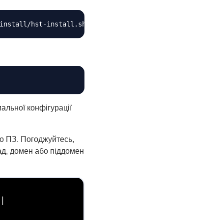
Копіювати
Копіювати
льної конфігурації
о ПЗ. Погоджуйтесь,
ад, домен або піддомен