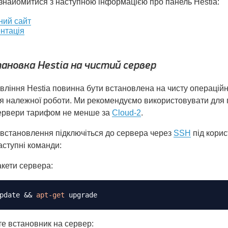
знайомитися з наступною інформацією про панель Hestia:
ний сайт
нтація
ановка Hestia на чистий сервер
вління Hestia повинна бути встановлена на чисту операцій
я належної роботи. Ми рекомендуємо використовувати для п
сервери тарифом не менше за
Cloud-2
.
 встановлення підключіться до сервера через
SSH
під кори
аступні команди:
кети сервера:
pdate 
&&
apt-get
е встановник на сервер: