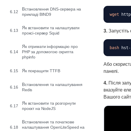
Встановлення DNS-сервера на
6.12
прикладі BIND9
wget
Як встановити та налаштувати
6.13
3.
Запустіть 
проксі-сервер Squid
Як отримати інформацію про
bash
6.14
PHP за допомогою скрипта
phpinfo
Або скорист
6.15
Як покращити TTFB
панелі.
4.
Після запу
Встановлення та налаштування
6.16
Redis
вказуйте ел
Вашого сайт
Як встановити та розгорнути
6.17
проєкт на NodeJS
Встановлення та початкове
6.18
налаштування OpenLiteSpeed ​​на