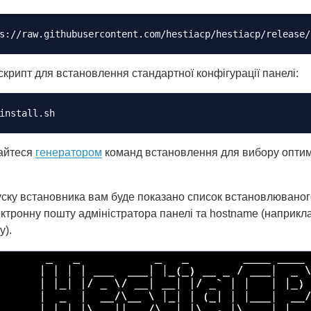
скрипт для встановлення стандартної конфігурації панелі:
айтеся
генератором
команд встановлення для вибору оптима
ску встановника вам буде показано список встановлюваног
ектронну пошту адміністратора панелі та hostname (наприкл
у).