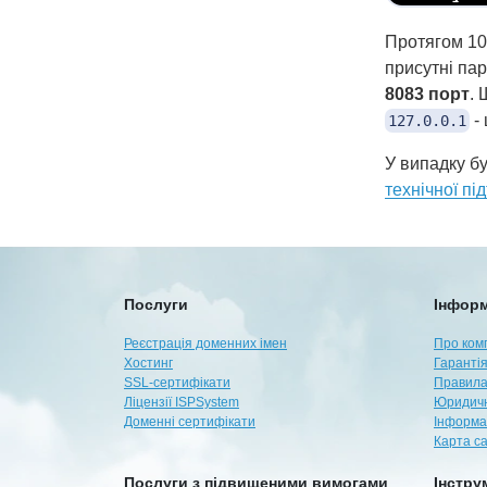
Протягом 10
присутні па
8083 порт
. 
- 
127.0.0.1
У випадку бу
технічної пі
Послуги
Інформ
Реєстрація доменних імен
Про ком
Хостинг
Гарантія
SSL-сертифікати
Правила
Ліцензії ISPSystem
Юридичн
Доменні сертифікати
Інформа
Карта с
Послуги з підвищеними вимогами
Інстру