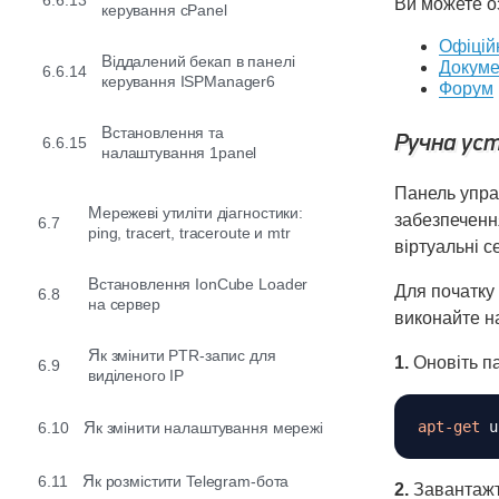
6.6.13
Ви можете о
керування cPanel
Офіцій
Віддалений бекап в панелі
Докуме
6.6.14
керування ISPManager6
Форум
Встановлення та
Ручна уст
6.6.15
налаштування 1panel
Панель упра
Мережеві утиліти діагностики:
забезпеченн
6.7
ping, tracert, traceroute и mtr
віртуальні 
Встановлення IonCube Loader
Для початку
6.8
на сервер
виконайте н
Як змінити PTR-запис для
1.
Оновіть па
6.9
виділеного IP
apt-get
 u
6.10
Як змінити налаштування мережі
6.11
Як розмістити Telegram-бота
2.
Завантажт