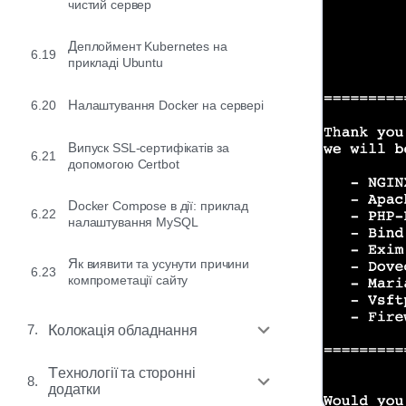
чистий сервер
Деплоймент Kubernetes на
6.19
прикладі Ubuntu
6.20
Налаштування Docker на сервері
Випуск SSL-сертифікатів за
6.21
допомогою Certbot
Docker Compose в дії: приклад
6.22
налаштування MySQL
Як виявити та усунути причини
6.23
компрометації сайту
7.
Колокація обладнання
Технології та сторонні
8.
додатки