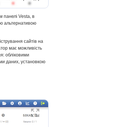
 панелі Vesta, в
ою альтернативою
істрування сайтів на
атор має можливість
я: обліковими
ми даних, установкою