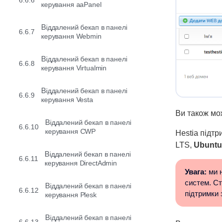
6.6.6
керування aaPanel
Віддалений бекап в панелі
6.6.7
керування Webmin
Віддалений бекап в панелі
6.6.8
керування Virtualmin
Віддалений бекап в панелі
6.6.9
керування Vesta
Ви також мо
Віддалений бекап в панелі
6.6.10
керування CWP
Hestia підтр
LTS,
Ubuntu
Віддалений бекап в панелі
6.6.11
керування DirectAdmin
Увага:
ми н
систем. Ста
Віддалений бекап в панелі
6.6.12
підтримки 
керування Plesk
Віддалений бекап в панелі