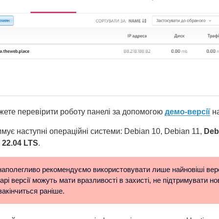
жете перевірити роботу панелі за допомогою
демо-версії
на
имує наступні операційні системи: Debian 10, Debian 11,
Deb
 22.04 LTS
.
аполегливо рекомендуємо використовувати лише найновіші верс
рі версії можуть мати вразливості в захисті, не підтримувати нові
закінчиться раніше.