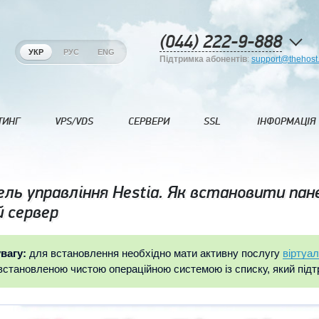
(044) 222-9-888
УКР
РУС
ENG
Підтримка абонентів
:
support@thehost
ТИНГ
VPS/VDS
СЕРВЕРИ
SSL
ІНФОРМАЦІЯ
ль управління Hestia. Як встановити пан
й сервер
вагу:
для встановлення необхідно мати активну послугу
віртуа
встановленою чистою операційною системою із списку, який під