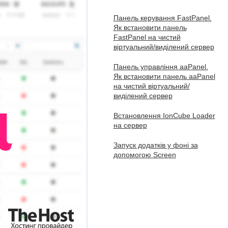
Панель керування FastPanel.
Як встановити панель
FastPanel на чистий
віртуальний/виділений сервер
Панель управління aaPanel.
Як встановити панель aaPanel
на чистий віртуальний/
виділений сервер
Встановлення IonCube Loader
на сервер
Запуск додатків у фоні за
допомогою Screen