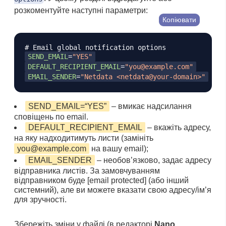
розкоментуйте наступні параметри:
Копіювати
# Email global notification options
SEND_EMAIL
=
"
YES
"
DEFAULT_RECIPIENT_EMAIL
=
"
you@example.com
"
EMAIL_SENDER
=
"
Netdata <netdata@your-domain>
"
SEND_EMAIL=“YES”
– вмикає надсилання
сповіщень по email.
DEFAULT_RECIPIENT_EMAIL
– вкажіть адресу,
на яку надходитимуть листи (замініть
you@example.com
на вашу email);
EMAIL_SENDER
– необов’язково, задає адресу
відправника листів. За замовчуванням
відправником буде [email protected] (або інший
системний), але ви можете вказати свою адресу/ім’я
для зручності.
Збережіть зміни у файлі (в редакторі
Nano