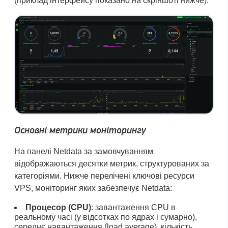
(приклад інтерфейсу показано на скріншоті нижче).
Основні метрики моніторингу
На панелі Netdata за замовчуванням
відображаються десятки метрик, структурованих за
категоріями. Нижче перелічені ключові ресурси
VPS, моніторинг яких забезпечує Netdata:
Процесор (CPU)
: завантаження CPU в
реальному часі (у відсотках по ядрах і сумарно),
середнє навантаження (load average), кількість