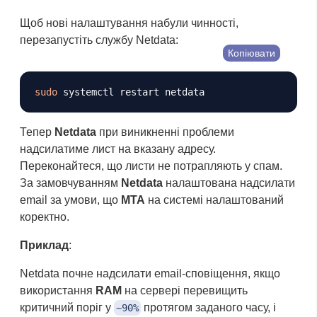
Щоб нові налаштування набули чинності,
перезапустіть службу Netdata:
Копіювати
sudo
Тепер
Netdata
при виникненні проблеми
надсилатиме лист на вказану адресу.
Переконайтеся, що листи не потрапляють у спам.
За замовчуванням
Netdata
налаштована надсилати
email за умови, що
MTA
на системі налаштований
коректно.
Приклад
:
Netdata почне надсилати email-сповіщення, якщо
використання
RAM
на сервері перевищить
критичний поріг у
протягом заданого часу, і
~90%