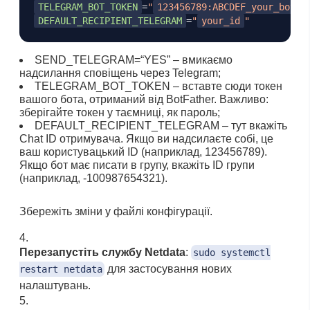
TELEGRAM_BOT_TOKEN
=
"
123456789:ABCDEF_your_bot_t
DEFAULT_RECIPIENT_TELEGRAM
=
"
your_id
"
SEND_TELEGRAM=“YES” – вмикаємо
надсилання сповіщень через Telegram;
TELEGRAM_BOT_TOKEN – вставте сюди токен
вашого бота, отриманий від BotFather. Важливо:
зберігайте токен у таємниці, як пароль;
DEFAULT_RECIPIENT_TELEGRAM – тут вкажіть
Chat ID отримувача. Якщо ви надсилаєте собі, це
ваш користувацький ID (наприклад, 123456789).
Якщо бот має писати в групу, вкажіть ID групи
(наприклад, -100987654321).
Збережіть зміни у файлі конфігурації.
Перезапустіть службу Netdata
:
sudo systemctl
для застосування нових
restart netdata
налаштувань.