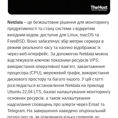
Netdata
– це безкоштовне рішення для моніторингу
продуктивності та стану системи з відкритим
вихідним кодом, доступне для Linux, macOS та
FreeBSD. Воно забезпечує збір метрик сервера в
режимі реального часу та наочно відображає їх
через веб-інтерфейс. За допомогою Netdata можна
відстежувати ключові показники ресурсів VPS:
використання оперативної пам’яті, завантаження
процесора (CPU), мережевий трафік, використання
дискового простору та багато іншого. У цій статті
розглядається встановлення Netdata на прикладі
Ubuntu 22.04 LTS, базові налаштування моніторингу
основних ресурсів, а також налаштування
надсилання сповіщень про алерти через Email та
Telegram. На завершення наведено опціональний
розділ про те, як підключити кілька серверів до