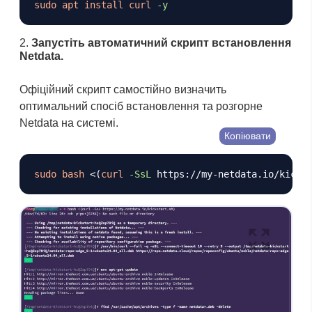
sudo
apt
install
curl
-y
Запустіть автоматичний скрипт встановлення
Netdata.
Офіційний скрипт самостійно визначить
оптимальний спосіб встановлення та розгорне
Netdata на системі.
Копіювати
sudo
bash
<
(
curl
-SsL
 https://my-netdata.io/kicks