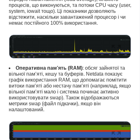
процесів, що виконуються, та потоки CPU часу (user,
system, iowait тощо). Ці показники дозволяють
відстежити, наскільки завантажений процесор і чи
немає постійного 100% використання.
Оперативна пам’ять (RAM)
: обсяг зайнятої та
вільної пам’яті, кешу та буферів. Netdata показує
графік використання RAM, що допомагає помітити
витоки пам’яті або нестачу пам’яті (наприклад, якщо
вільної пам’яті мало і система починає активно
використовувати swap). Також відображаються
метрики swap (файл підкачки), якщо він
налаштований.