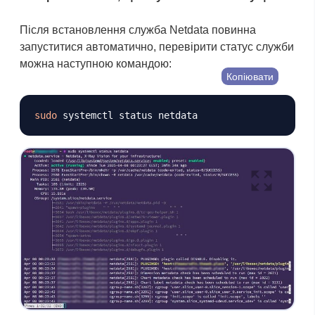
Після встановлення служба Netdata повинна
запуститися автоматично, перевірити статус служби
можна наступною командою:
Копіювати
sudo