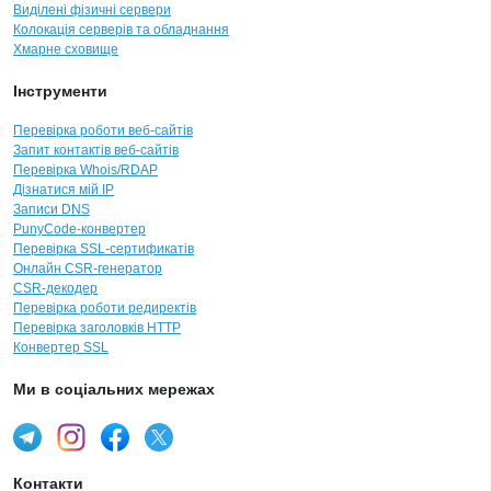
Виділені фізичні сервери
Колокація серверів та обладнання
Хмарне сховище
Інструменти
Перевірка роботи веб-сайтів
Запит контактів веб-сайтів
Перевірка Whois/RDAP
Дізнатися мій IP
Записи DNS
PunyCode-конвертер
Перевірка SSL-сертификатів
Онлайн CSR-генератор
CSR-декодер
Перевірка роботи редиректів
Перевірка заголовків HTTP
Конвертер SSL
Ми в соціальних мережах
Контакти