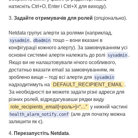
натисніть Ctrl+O, Enter і Ctrl+X для виходу).
Задайте отримувачів для ролей
(опціонально).
Netdata групує алерти за ролями (наприклад,
,
тощо – вони вказані в
sysadmin
dbadmin
конфігурації кожного алерту). За замовчуванням усі
основні системні алерти належать до ролі
.
sysadmin
Якщо ви не налаштовували нічого особливого,
достатньо вказати email за замовчуванням, як
зроблено вище – тоді всі алерти для
sysadmin
надходитимуть на
DEFAULT_RECIPIENT_EMAIL
.
За необхідності ви можете задати різні адреси для
різних ролей, відредагувавши рядки виду
role_recipients_email[<роль>]=“…”
у нижній частині
(але для початку можна
health_alarm_notify.conf
залишити як є).
Перезапустіть Netdata
.