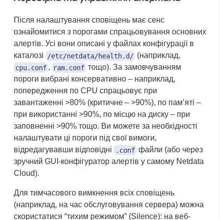
Після налаштування сповіщень має сенс
ознайомитися з порогами спрацьовування основних
алертів. Усі вони описані у файлах конфігурації в
каталозі
(наприклад,
/etc/netdata/health.d/
,
тощо). За замовчуванням
cpu.conf
ram.conf
пороги вибрані консервативно – наприклад,
попередження по CPU спрацьовує при
завантаженні >80% (критичне – >90%), по пам’яті –
при використанні >90%, по місцю на диску – при
заповненні >90% тощо. Ви можете за необхідності
налаштувати ці пороги під свої вимоги,
відредагувавши відповідні
файли (або через
.conf
зручний GUI-конфігуратор алертів у самому Netdata
Cloud).
Для тимчасового вимкнення всіх сповіщень
(наприклад, на час обслуговування сервера) можна
скористатися “тихим режимом” (Silence): на веб-