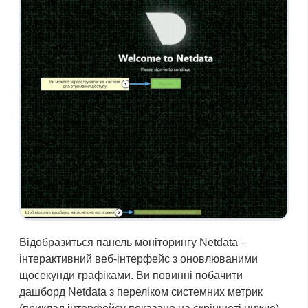
Відобразиться панель моніторингу Netdata –
інтерактивний веб-інтерфейс з оновлюваними
щосекунди графіками. Ви повинні побачити
дашборд Netdata з переліком системних метрик