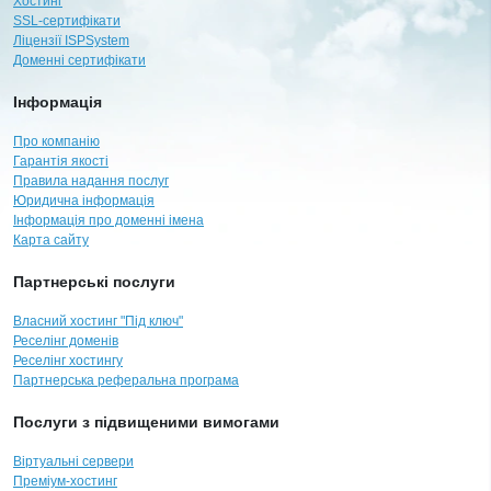
Хостинг
SSL-сертифікати
Ліцензії ISPSystem
Доменні сертифікати
Інформація
Про компанію
Гарантія якості
Правила надання послуг
Юридична інформація
Інформація про доменні імена
Карта сайту
Партнерські послуги
Власний хостинг "Під ключ"
Реселінг доменів
Реселінг хостингу
Партнерська реферальна програма
Послуги з підвищеними вимогами
Віртуальні сервери
Преміум-хостинг