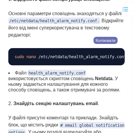
Основні параметри сповіщень знаходяться у файлі
Відкрийте
/etc/netdata/health_alarm_notify.conf.
його від імені суперкористувача в текстовому
редакторі:
Копіювати
sudo
nano
Файл
health_alarm_notify.conf
використовується скриптом сповіщень
Netdata
. У
ньому задаються налаштування для кожного
способу сповіщень, а також отримувачі за ролями.
Знайдіть секцію налаштувань email
.
У файлі присутні коментарі та приклади. Знайдіть
блок, що містить рядки
# email global notification
. У цьому розділі відредагуйте або
options