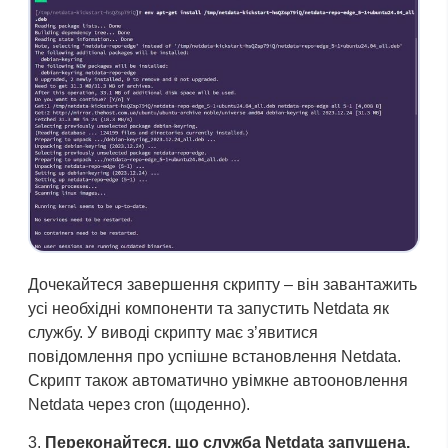
Дочекайтеся завершення скрипту – він завантажить
усі необхідні компоненти та запустить Netdata як
службу. У виводі скрипту має з’явитися
повідомлення про успішне встановлення Netdata.
Скрипт також автоматично увімкне автооновлення
Netdata через cron (щоденно).
Переконайтеся, що служба Netdata запущена.