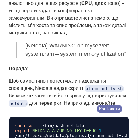
аналогічно для інших ресурсів (
CPU
,
диск
тощо) –
усі ці пороги задані в конфігурації за
замовчуванням. Ви отримаєте лист з темою, що
містить ім’я хоста та опис проблеми, а також деталі
метрики в тілі, наприклад:
[Netdata] WARNING on myserver:
system.ram – system memory utilization"
Порада:
Щоб самостійно протестувати надсилання
сповіщень, Netdata надає скрипт
.
alarm-notify.sh
Ви можете запустити його вручну під користувачем
для перевірки. Наприклад, виконайте:
netdata
Копіювати
sudo
su
-s
export
NETDATA_ALARM_NOTIFY_DEBUG
=
1
/usr/libexec/netdata/plugins.d/alarm-notify.sh 
te