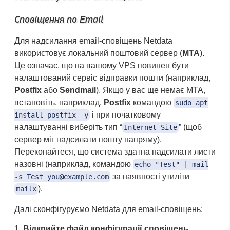
Сповіщення по Email
Для надсилання email-сповіщень Netdata
використовує локальний поштовий сервер (
MTA
).
Це означає, що на вашому VPS повинен бути
налаштований сервіс відправки пошти (наприклад,
Postfix
або
Sendmail
). Якщо у вас ще немає MTA,
встановіть, наприклад,
Postfix
командою
sudo apt
і при початковому
install postfix -y
налаштуванні виберіть тип “
” (щоб
Internet Site
сервер міг надсилати пошту напряму).
Переконайтеся, що система здатна надсилати листи
назовні (наприклад, командою
echo "Test" | mail
за наявності утиліти
-s Test you@example.com
).
mailx
Далі сконфігуруємо Netdata для email-сповіщень:
Відкрийте файл конфігурації сповіщень.