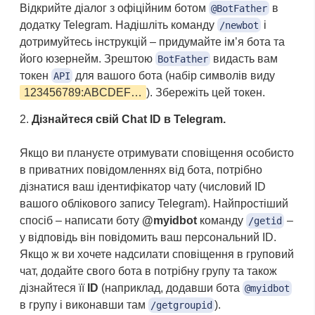
Відкрийте діалог з офіційним ботом
в
@BotFather
додатку Telegram. Надішліть команду
і
/newbot
дотримуйтесь інструкцій – придумайте ім’я бота та
його юзернейм. Зрештою
видасть вам
BotFather
токен
для вашого бота (набір символів виду
API
123456789:ABCDEF…
). Збережіть цей токен.
Дізнайтеся свій Chat ID в Telegram.
Якщо ви плануєте отримувати сповіщення особисто
в приватних повідомленнях від бота, потрібно
дізнатися ваш ідентифікатор чату (числовий ID
вашого облікового запису Telegram). Найпростіший
спосіб – написати боту
@myidbot
команду
–
/getid
у відповідь він повідомить ваш персональний ID.
Якщо ж ви хочете надсилати сповіщення в груповий
чат, додайте свого бота в потрібну групу та також
дізнайтеся її
ID
(наприклад, додавши бота
@myidbot
в групу і виконавши там
).
/getgroupid