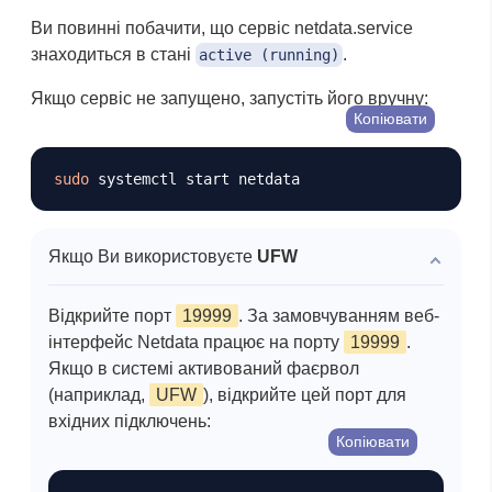
Ви повинні побачити, що сервіс netdata.service
знаходиться в стані
.
active (running)
Якщо сервіс не запущено, запустіть його вручну:
Копіювати
sudo
Якщо Ви використовуєте
UFW
Відкрийте порт
19999
. За замовчуванням веб-
інтерфейс Netdata працює на порту
19999
.
Якщо в системі активований фаєрвол
(наприклад,
UFW
), відкрийте цей порт для
вхідних підключень:
Копіювати