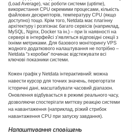
(Load Average), час роботи системи (uptime),
використання CPU окремими процесами, кількість
файлових дескрипторів, температуру CPU (якщо
доступно) тощо. Крім того, Netdata має плагінну
архітектуру і розпізнає багато сервісів (наприклад,
MySQL, Nginx, Docker та ін.) – при їх наявності на
сервері в інтерфейсі з’являться відповідні секції з
їхніми метриками. Для базового моніторингу VPS
жодного додаткового налаштування не потрібно –
Netdata “з коробки” починає відстежувати всі
ключові показники системи.
Кожен графік у Netdata інтерактивний: можна
навести курсор для точних значень, перегортати
історичні дані, масштабувати часовий діапазон.
Оновлення відбувається в режимі реального часу,
дозволяючи спостерігати миттєву реакцію системи
на навантаження (наприклад, різкий стрибок
навантаження CPU при запуску завдання).
Налаштування сповіщень