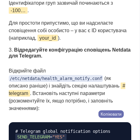
Ідентифікатори груп зазвичай починаються з
-100…
.
Для простоти припустимо, що ви надсилаєте
сповіщення собі особисто – у вас є ID користувача
(наприклад,
your_id
).
Відредагуйте конфігурацію сповіщень Netdata
для Telegram.
Відкрийте файл
(як
/etc/netdata/health_alarm_notify.conf
описано раніше) і знайдіть секцію налаштувань
#
telegram
. Встановіть наступні параметри
(розкоментуйте їх, якщо потрібно, і заповніть
значеннями):
Копіювати
# Telegram global notification options
SEND_TELEGRAM
=
"
YES
"