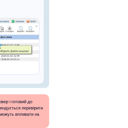
вер і готовий до
мендується перевірити
 можуть впливати на