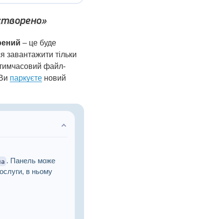
створено»
рений
– це буде
я завантажити тільки
 тимчасовий файл-
 Ви
паркуєте
новий
. Панель може
ua
ослуги, в ньому