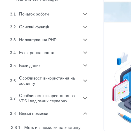
3.1
Початок роботи
3.2
Основні функції
3.3
Налаштування PHP
3.4
Електронна пошта
3.5
Бази даних
Особливості використання на
3.6
хостингу
Особливості використання на
3.7
VPS і виділених серверах
3.8
Відомі помилки
3.8.1
Можливі помилки на хостингу