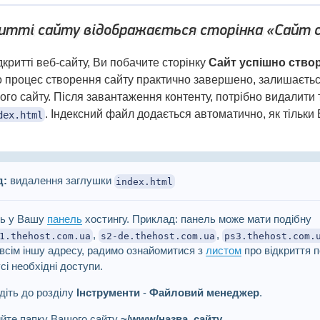
ритті сайту відображається сторінка «Сайт 
критті веб-сайту, Ви побачите сторінку
Сайт успішно ство
о процес створення сайту практично завершено, залишаєтьс
ого сайту. Після завантаження контенту, потрібно видалити
. Індексний файл додається автоматично, як тільки
dex.html
д:
видалення заглушки
index.html
ть у Вашу
панель
хостингу. Приклад: панель може мати подібну
,
,
1.thehost.com.ua
s2-de.thehost.com.ua
ps3.thehost.com.
овсім іншу адресу, радимо ознайомитися з
листом
про відкриття п
сі необхідні доступи.
іть до розділу
Інструменти
-
Файловий менеджер
.
йте папку Вашого сайту
~/www/назва_сайту
.