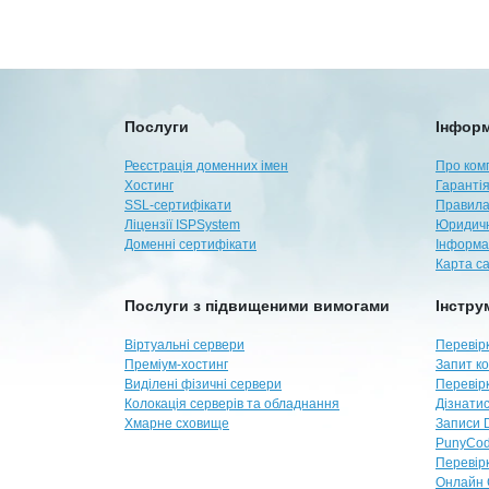
Послуги
Інформ
Реєстрація доменних імен
Про ком
Хостинг
Гарантія
SSL-сертифікати
Правила
Ліцензії ISPSystem
Юридичн
Доменні сертифікати
Інформа
Карта с
Послуги з підвищеними вимогами
Інстру
Віртуальні сервери
Перевірк
Преміум-хостинг
Запит ко
Виділені фізичні сервери
Перевір
Колокація серверів та обладнання
Дізнатис
Хмарне сховище
Записи 
PunyCod
Перевір
Онлайн 