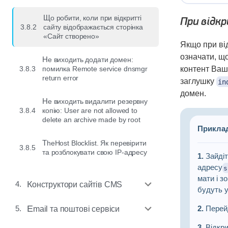
Що робити, коли при відкритті
При відк
3.8.2
сайту відображається сторінка
«Сайт створено»
Якщо при від
означати, щ
Не виходить додати домен:
3.8.3
помилка Remote service dnsmgr
контент Ваш
return error
заглушку
in
домен.
Не виходить видалити резервну
3.8.4
копію: User are not allowed to
delete an archive made by root
Прикла
TheHost Blocklist. Як перевірити
3.8.5
та розблокувати свою IP-адресу
1.
Зайді
адресу
s
мати і з
4.
Конструктори сайтів CMS
будуть у
5.
2.
Перейд
Email та поштові сервіси
3.
Відкри