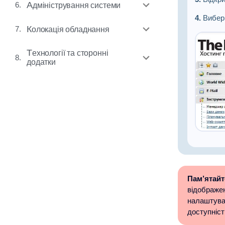
6.
Адміністрування системи
4.
Вибер
7.
Колокація обладнання
Технології та сторонні
8.
додатки
Пам’ятайт
відображен
налаштуван
доступніст