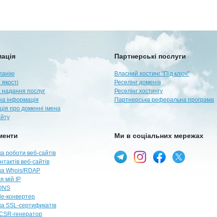
ація
Партнерські послуги
панію
Власний хостинг "Під ключ"
 якості
Реселінг доменів
 надання послуг
Реселінг хостингу
а інформація
Партнерська реферальна програма
ція про доменні імена
айту
менти
Ми в соціальних мережах
а роботи веб-сайтів
нтактів веб-сайтів
ка Whois/RDAP
я мій IP
DNS
e-конвертер
ка SSL-сертификатів
CSR-генератор