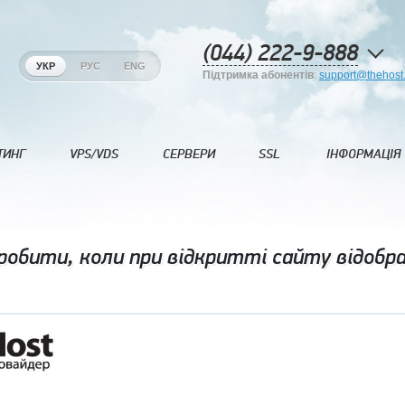
(044) 222-9-888
УКР
РУС
ENG
Підтримка абонентів
:
support@thehost
ТИНГ
VPS/VDS
СЕРВЕРИ
SSL
ІНФОРМАЦІЯ
обити, коли при відкритті сайту відоб