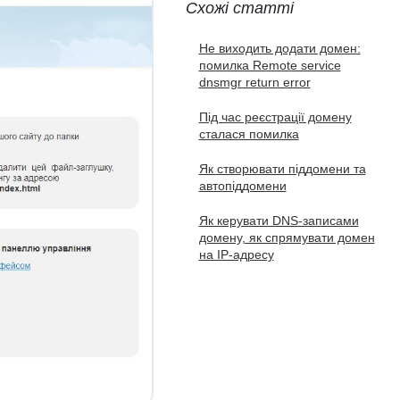
Схожі статті
Не виходить додати домен:
помилка Remote service
dnsmgr return error
Під час реєстрації домену
сталася помилка
Як створювати піддомени та
автопіддомени
Як керувати DNS-записами
домену, як спрямувати домен
на IP-адресу