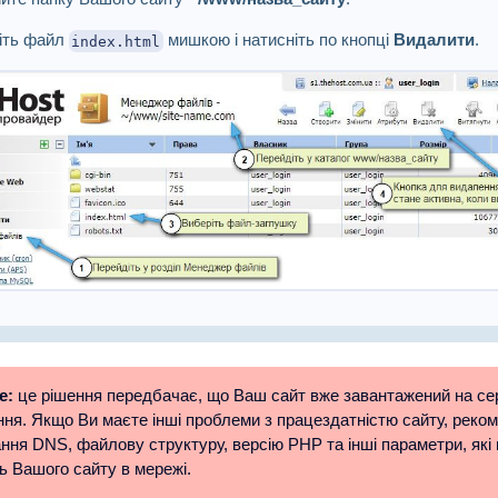
іть файл
мишкою і натисніть по кнопці
Видалити
.
index.html
е:
це рішення передбачає, що Ваш сайт вже завантажений на сер
ня. Якщо Ви маєте інші проблеми з працездатністю сайту, реко
ня DNS, файлову структуру, версію PHP та інші параметри, які
ь Вашого сайту в мережі.