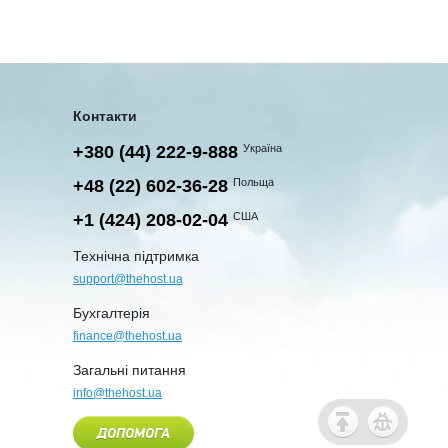
Контакти
+380 (44) 222-9-888
Україна
+48 (22) 602-36-28
Польща
+1 (424) 208-02-04
США
Технічна підтримка
support@thehost.ua
Бухгалтерія
finance@thehost.ua
Загальні питання
info@thehost.ua
ДОПОМОГА