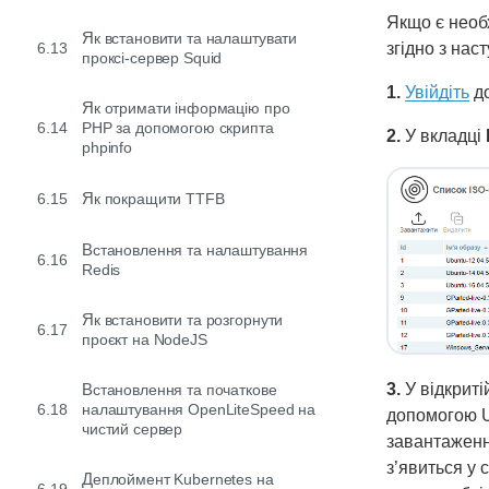
Якщо є необх
Як встановити та налаштувати
6.13
згідно з нас
проксі-сервер Squid
1.
Увійдіть
до
Як отримати інформацію про
6.14
PHP за допомогою скрипта
2.
У вкладці
phpinfo
6.15
Як покращити TTFB
Встановлення та налаштування
6.16
Redis
Як встановити та розгорнути
6.17
проєкт на NodeJS
Встановлення та початкове
3.
У відкриті
6.18
налаштування OpenLiteSpeed ​​на
допомогою U
чистий сервер
завантаженн
з’явиться у 
Деплоймент Kubernetes на