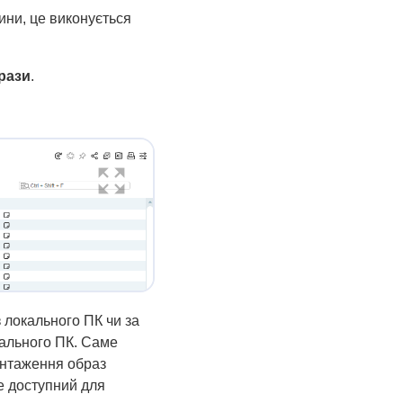
ини, це виконується
рази
.
 локального ПК чи за
кального ПК. Саме
антаження образ
де доступний для