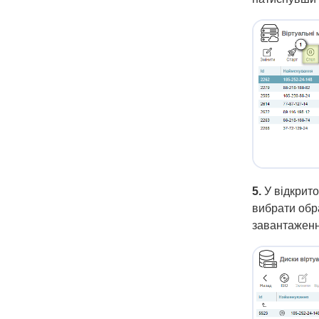
5.
У відкрито
вибрати обра
завантаженн