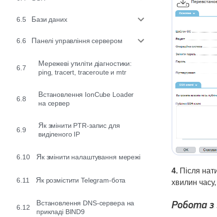
6.5
Бази даних
6.6
Панелі управління сервером
Мережеві утиліти діагностики:
6.7
ping, tracert, traceroute и mtr
Встановлення IonCube Loader
6.8
на сервер
Як змінити PTR-запис для
6.9
виділеного IP
6.10
Як змінити налаштування мережі
4.
Після нат
6.11
Як розмістити Telegram-бота
хвилин часу,
Робота з
Встановлення DNS-сервера на
6.12
прикладі BIND9