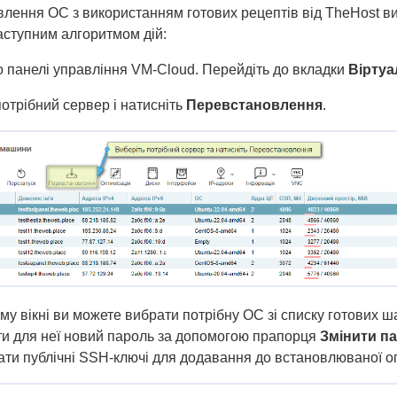
лення ОС з використанням готових рецептів від TheHost ви
аступним алгоритмом дій:
 панелі управління VM-Cloud. Перейдіть до вкладки
Віртуа
отрібний сервер і натисніть
Перевстановлення
.
му вікні ви можете вибрати потрібну ОС зі списку готових ш
ти для неї новий пароль за допомогою прапорця
Змінити п
ати публічні SSH-ключі для додавання до встановлюваної о