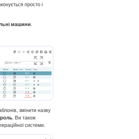
конується просто і
льні машини
.
аблонів, змінити назву
ароль
. Ви також
пераційної системи.