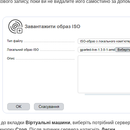
кового запису, поки ви не видалите його самостійно за допо
 до вкладки
Віртуальні машини
, виберіть потрібний сервер 
 кнопку
Стоп
. Після зупинки сервера натисніть
Диски
.