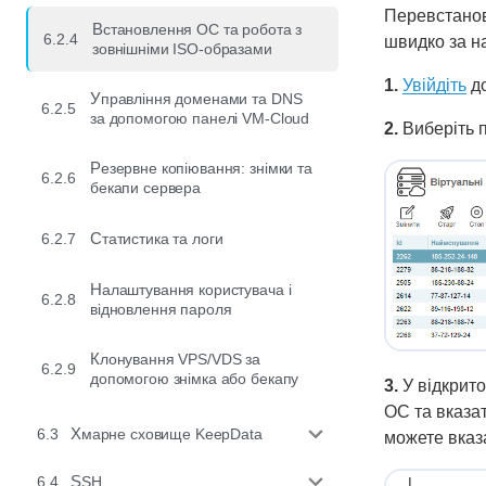
Перевстанов
Встановлення ОС та робота з
6.2.4
швидко за н
зовнішніми ISO-образами
1.
Увійдіть
до
Управління доменами та DNS
6.2.5
за допомогою панелі VM-Cloud
2.
Виберіть п
Резервне копіювання: знімки та
6.2.6
бекапи сервера
6.2.7
Статистика та логи
Налаштування користувача і
6.2.8
відновлення пароля
Клонування VPS/VDS за
6.2.9
допомогою знімка або бекапу
3.
У відкрито
ОС та вказа
6.3
Хмарне сховище KeepData
можете вказ
6.4
SSH