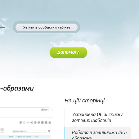
.ua
Увійти в особистий кабінет
ДОПОМОГА
O-образами
На цій сторінці
Установка ОС зі списку
готових шаблонів
Робота з зовнішніми ISO-
образами