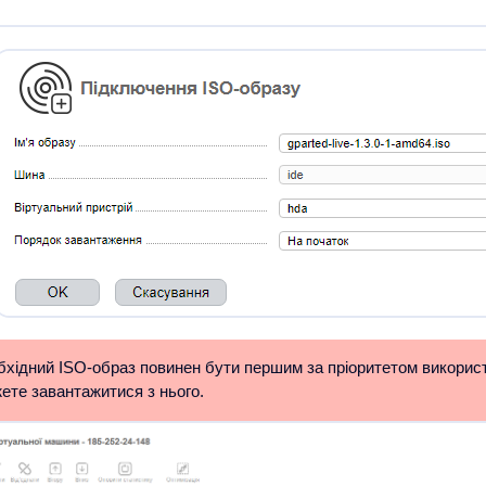
хідний ISO-образ повинен бути першим за пріоритетом використ
ете завантажитися з нього.