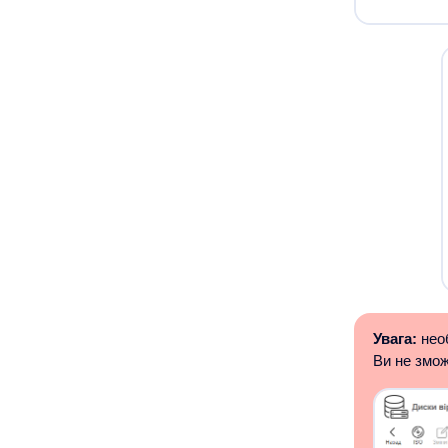
Увага:
необ
Ви не змож