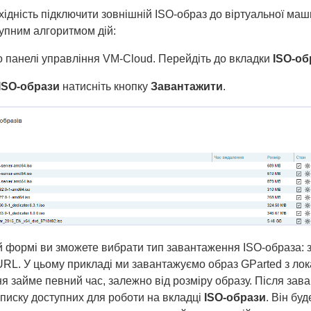
ідність підключити зовнішній ISO-образ до віртуальної маш
тупним алгоритмом дій:
 панелі управління VM-Cloud. Перейдіть до вкладки
ISO-об
ISO-образи
натисніть кнопку
Завантажити
.
й формі ви зможете вибрати тип завантаження ISO-образа: з
RL. У цьому прикладі ми завантажуємо образ GParted з ло
я займе певний час, залежно від розміру образу. Після зав
списку доступних для роботи на вкладці
ISO-образи
. Він бу