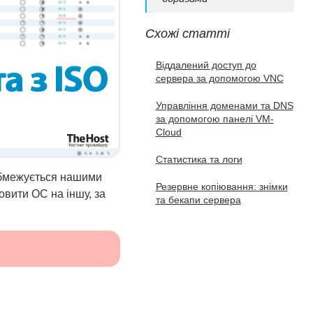
Схожі статті
Віддалений доступ до
сервера за допомогою VNC
Управління доменами та DNS
за допомогою панелі VM-
Cloud
Статистика та логи
обмежується нашими
Резервне копіювання: знімки
вити ОС на іншу, за
та бекапи сервера