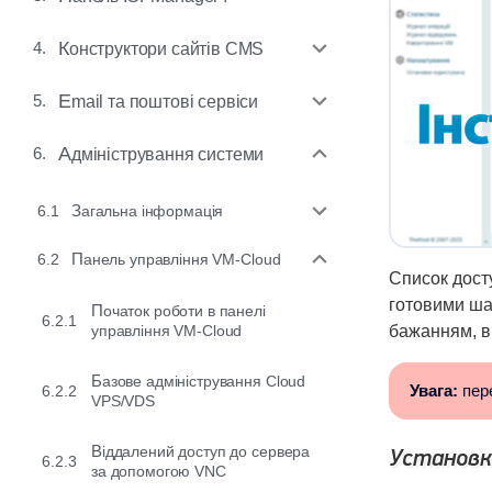
4.
Конструктори сайтів CMS
5.
Email та поштові сервіси
6.
Адміністрування системи
6.1
Загальна інформація
6.2
Панель управління VM-Cloud
Список дост
готовими ша
Початок роботи в панелі
6.2.1
управління VM-Cloud
бажанням, в
Базове адміністрування Cloud
Увага:
пере
6.2.2
VPS/VDS
Віддалений доступ до сервера
Установка
6.2.3
за допомогою VNC