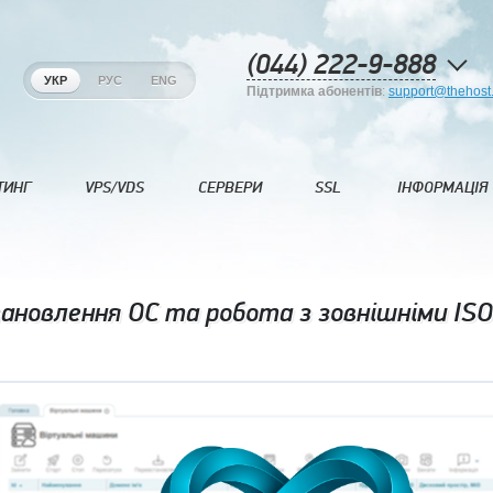
(044) 222-9-888
УКР
РУС
ENG
Підтримка абонентів
:
support@thehost
ТИНГ
VPS/VDS
СЕРВЕРИ
SSL
ІНФОРМАЦІЯ
новлення ОС та робота з зовнішніми IS