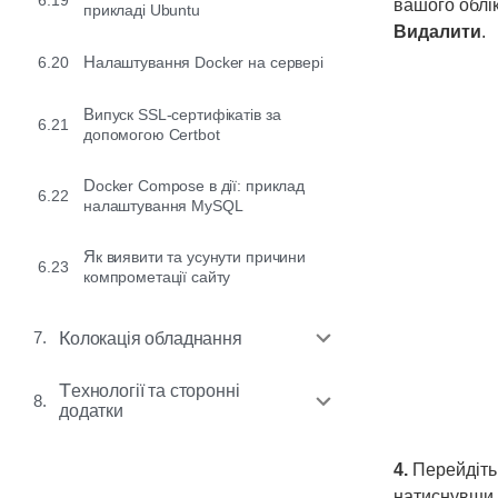
6.19
вашого облі
прикладі Ubuntu
Видалити
.
6.20
Налаштування Docker на сервері
Випуск SSL-сертифікатів за
6.21
допомогою Certbot
Docker Compose в дії: приклад
6.22
налаштування MySQL
Як виявити та усунути причини
6.23
компрометації сайту
7.
Колокація обладнання
Технології та сторонні
8.
додатки
4.
Перейдіть
натиснувши