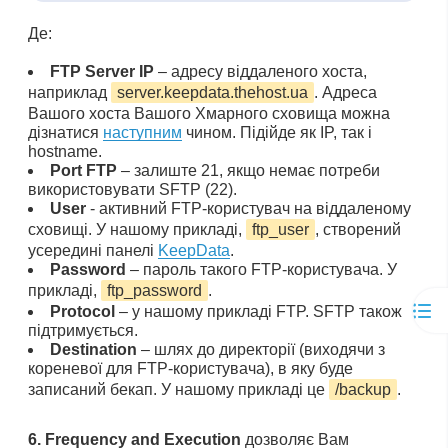
Де:
FTP Server IP
– адресу віддаленого хоста,
наприклад
server.keepdata.thehost.ua
. Адреса
Вашого хоста Вашого Хмарного сховища можна
дізнатися
наступним
чином. Підійде як IP, так і
hostname.
Port FTP
– залиште 21, якщо немає потреби
використовувати SFTP (22).
User
- активний FTP-користувач на віддаленому
сховищі. У нашому прикладі,
ftp_user
, створений
усередині панелі
KeepData
.
Password
– пароль такого FTP-користувача. У
прикладі,
ftp_password
.
Protocol
– у нашому прикладі FTP. SFTP також
підтримується.
Destination
– шлях до директорії (виходячи з
кореневої для FTP-користувача), в яку буде
записаний бекап. У нашому прикладі це
/backup
.
6.
Frequency and Execution
дозволяє Вам