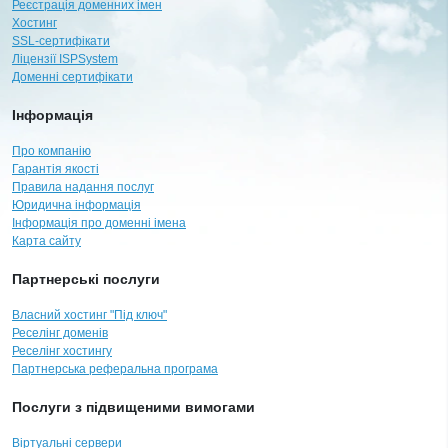
Реєстрація доменних імен
Хостинг
SSL-сертифікати
Ліцензії ISPSystem
Доменні сертифікати
Інформація
Про компанію
Гарантія якості
Правила надання послуг
Юридична інформація
Інформація про доменні імена
Карта сайту
Партнерські послуги
Власний хостинг "Під ключ"
Реселінг доменів
Реселінг хостингу
Партнерська реферальна програма
Послуги з підвищеними вимогами
Віртуальні сервери