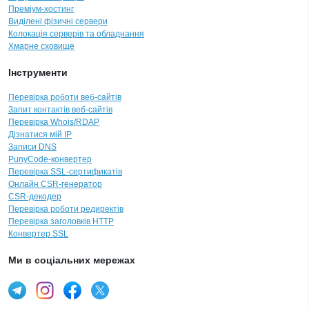
Преміум-хостинг
Виділені фізичні сервери
Колокація серверів та обладнання
Хмарне сховище
Інструменти
Перевірка роботи веб-сайтів
Запит контактів веб-сайтів
Перевірка Whois/RDAP
Дізнатися мій IP
Записи DNS
PunyCode-конвертер
Перевірка SSL-сертификатів
Онлайн CSR-генератор
CSR-декодер
Перевірка роботи редиректів
Перевірка заголовків HTTP
Конвертер SSL
Ми в соціальних мережах