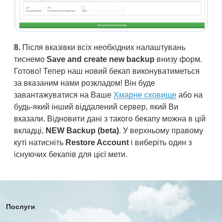
8.
Після вказівки всіх необхідних налаштувань
тиснемо
Save and create new backup
внизу форм.
Готово! Тепер наш новий бекап виконуватиметься
за вказаним нами розкладом! Він буде
завантажуватися на Ваше
Хмарне сховище
або на
будь-який інший віддалений сервер, який Ви
вказали. Відновити дані з такого бекапу можна в цій
вкладці,
NEW Backup (beta)
. У верхньому правому
куті натисніть
Restore Account
і виберіть один з
існуючих бекапів для цієї мети.
Послуги