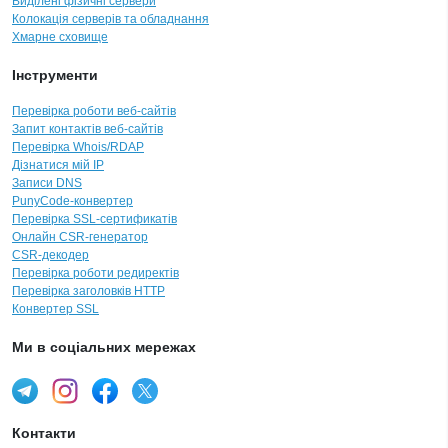
Виділені фізичні сервери
Колокація серверів та обладнання
Хмарне сховище
Інструменти
Перевірка роботи веб-сайтів
Запит контактів веб-сайтів
Перевірка Whois/RDAP
Дізнатися мій IP
Записи DNS
PunyCode-конвертер
Перевірка SSL-сертификатів
Онлайн CSR-генератор
CSR-декодер
Перевірка роботи редиректів
Перевірка заголовків HTTP
Конвертер SSL
Ми в соціальних мережах
Контакти