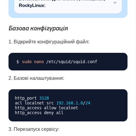
RockyLinux:
Базова конфігурація
Відкрийте конфігураційний файл:
Копіювати
sudo
nano
Базові налаштування:
Копіювати
http_port 
3128
acl localnet src 
192.168
.1
.0
/
24
http_access allow localnet

Перезапуск сервісу: