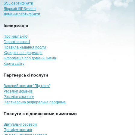
SSL-сертифікати
Ліцензії ISPSystem
Доменні сертифікати
Інформація
Про компанію
Гарантія якості
Правила надання послуг
Юридична інформація
Інформація про доменні імена
Карта сайту
Партнерські послуги
Власний хостинг "Під ключ"
Реселінг доменів
Реселінг хостингу
Партнерська реферальна програма
Послуги з підвищеними вимогами
Віртуальні сервери
Преміум-хостинг