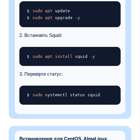
Копіювати
sudo
apt
sudo
apt
 upgrade 
-y
Встановіть Squid:
Копіювати
sudo
apt
install
 squid 
-y
Перевірте статус:
Копіювати
sudo
Встановлення для CentOS, AlmaLinux,