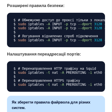
Розширені правила безпеки:
Копіювати
# Обмежуємо доступ до проксі тільки з локальної
sudo
 iptables 
-A
 INPUT 
-p
 tcp 
--dport
3128
-s
1
sudo
 iptables 
-A
 INPUT 
-p
 tcp 
--dport
3128
-j
# Логування відхилених спроб підключення
sudo
 iptables 
-A
 INPUT 
-p
 tcp 
--dport
3128
-j
 L
Налаштування переадресації портів:
Копіювати
# Перенаправлення HTTP трафіку на Squid
sudo
 iptables 
-t
 nat 
-A
 PREROUTING 
-i
 eth0 
-p
 t
# Перенаправлення HTTPS трафіку
sudo
 iptables 
-t
 nat 
-A
 PREROUTING 
-i
 eth0 
-p
 t
Як зберегти правила файрвола для різних
систем.