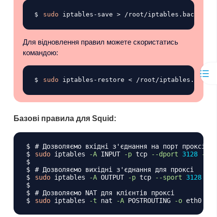
Копіювати
sudo
 iptables-save 
>
Для відновлення правил можете скористатись
командою:
Копіювати
sudo
 iptables-restore 
<
Базові правила для Squid:
Копіювати
# Дозволяємо вхідні з'єднання на порт проксі
sudo
 iptables 
-A
 INPUT 
-p
 tcp 
--dport
3128
-j
# Дозволяємо вихідні з'єднання для проксі
sudo
 iptables 
-A
 OUTPUT 
-p
 tcp 
--sport
3128
-j
# Дозволяємо NAT для клієнтів проксі
sudo
 iptables 
-t
 nat 
-A
 POSTROUTING 
-o
 eth0 
-j