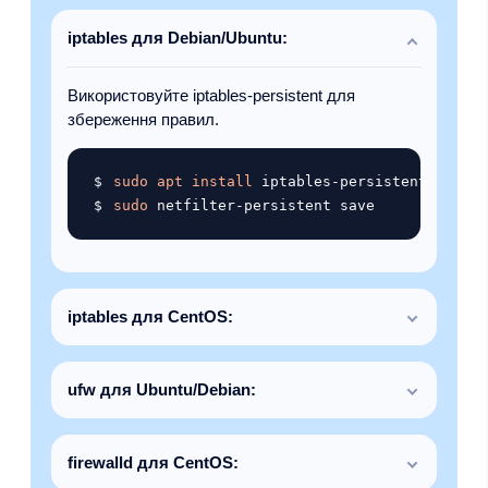
iptables для Debian/Ubuntu:
Використовуйте iptables-persistent для
збереження правил.
Копіювати
sudo
apt
install
sudo
iptables для CentOS:
ufw для Ubuntu/Debian:
firewalld для CentOS: