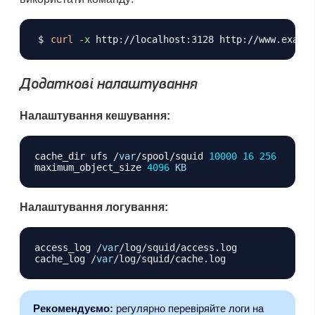
Копіювати
curl
-x
Додаткові налаштування
Налаштування кешування:
Копіювати
cache_dir ufs 
/
var
/
spool
/
squid 
10000
16
256
maximum_object_size 
4096
KB
Налаштування логування:
Копіювати
access_log 
/
var
/
log
/
squid
/
access
.
log

cache_log 
/
var
/
log
/
squid
/
cache
.
Рекомендуємо:
регулярно перевіряйте логи на