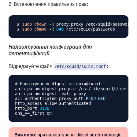
Встановлення правильних прав:
Копіювати
sudo
chown
-R
sudo
chmod
-R
640
Налаштування конфігурації для
автентифікації
Відредагуйте файл
:
/etc/squid/squid.conf
Копіювати
# Налаштування digest автентифікації

auth_param digest program 
/
usr
/
lib
/
squid
/
digest_f
auth_param digest realm proxy

acl authenticated proxy_auth 
REQUIRED
http_access allow authenticated

http_port 
3128
Важливо:
при налаштуванні digest автентифікації.