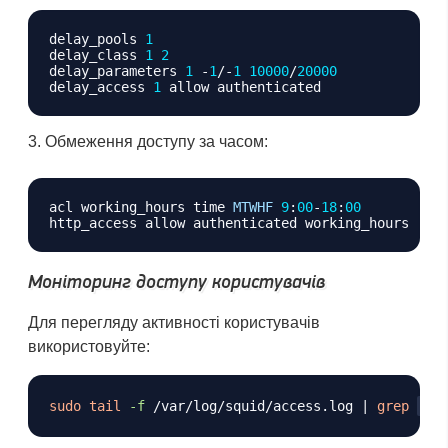
Копіювати
delay_pools 
1
delay_class 
1
2
delay_parameters 
1
-
1
/
-
1
10000
/
20000
delay_access 
1
Обмеження доступу за часом:
Копіювати
acl working_hours time 
MTWHF
9
:
00
-
18
:
00
Моніторинг доступу користувачів
Для перегляду активності користувачів
використовуйте:
Копіювати
sudo
tail
-f
 /var/log/squid/access.log 
|
grep
use