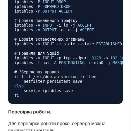
iptables 
-
P
INPUT
DROP
iptables 
-
P
FORWARD
DROP
iptables 
-
P
OUTPUT
ACCEPT
# Дозвіл локального трафіку

iptables 
-
A
INPUT
-
i lo 
-
j 
ACCEPT
iptables 
-
A
OUTPUT
-
o lo 
-
j 
ACCEPT
# Дозвіл встановлених з'єднань

iptables 
-
A
INPUT
-
m state 
--
state 
ESTABLISHED
,
RE
# Правила для Squid

iptables 
-
A
INPUT
-
p tcp 
--
dport 
3128
-
s 
192.168
.
iptables 
-
t nat 
-
A
POSTROUTING
-
o eth0 
-
j 
MASQUER
if
[
-
f 
/
etc
/
debian_version 
]
;
 then

    netfilter
-
else
    service iptables save

Перевірка роботи.
Для перевірки роботи проксі-сервера можна
використати команду: