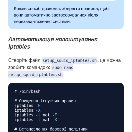
Кожен спосіб дозволяє зберегти правила, щоб
вони автоматично застосовувалися після
перезавантаження системи.
Автоматизація налаштування
Iptables
Створіть файл
, це можна
setup_squid_iptables.sh
зробити командою:
sudo nano
;
setup_squid_iptables.sh
Копіювати
#!/bin/bash
# Очищення існуючих правил

iptables 
-
F
iptables 
-
X
iptables 
-
t nat 
-
F
iptables 
-
t nat 
-
X
# Встановлення базової політики
