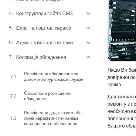
4.
Конструктори сайтів CMS
5.
Email та поштові сервіси
6.
Адміністрування системи
7.
Колокація обладнання
Якщо Ви баж
Розміщення обладнання за
7.1
довіреної о
допомогою кур'єрської служби
кроків.
Самостійне розміщення
7.2
Для тимчасо
обладнання
ремонту з п
необхідно в
Розміщення додаткового або
7.3
зміна характеристик раніше
поверненні 
встановленого обладнання
Вашого обл