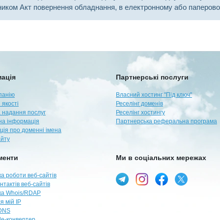
иком Акт повернення обладнання, в електронному або паперово
ація
Партнерські послуги
панію
Власний хостинг "Під ключ"
 якості
Реселінг доменів
 надання послуг
Реселінг хостингу
а інформація
Партнерська реферальна програма
ція про доменні імена
айту
менти
Ми в соціальних мережах
а роботи веб-сайтів
нтактів веб-сайтів
ка Whois/RDAP
я мій IP
DNS
e-конвертер