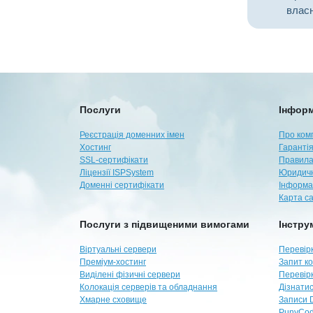
власн
Послуги
Інформ
Реєстрація доменних імен
Про ком
Хостинг
Гарантія
SSL-сертифікати
Правила
Ліцензії ISPSystem
Юридичн
Доменні сертифікати
Інформа
Карта с
Послуги з підвищеними вимогами
Інстру
Віртуальні сервери
Перевірк
Преміум-хостинг
Запит ко
Виділені фізичні сервери
Перевір
Колокація серверів та обладнання
Дізнатис
Хмарне сховище
Записи 
PunyCod