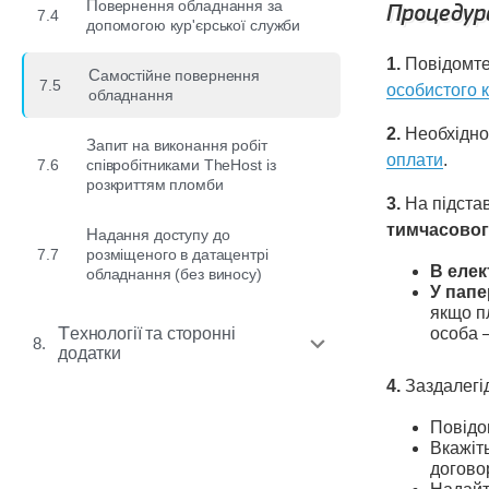
Повернення обладнання за
Процедур
7.4
допомогою кур'єрської служби
1.
Повідомте
Самостійне повернення
7.5
особистого к
обладнання
2.
Необхідн
Запит на виконання робіт
оплати
.
7.6
співробітниками TheHost із
розкриттям пломби
3.
На підста
тимчасовог
Надання доступу до
7.7
розміщеного в датацентрі
В елек
обладнання (без виносу)
У папе
якщо п
Технології та сторонні
особа 
8.
додатки
4.
Заздалегід
Повідо
Вкажіт
договор