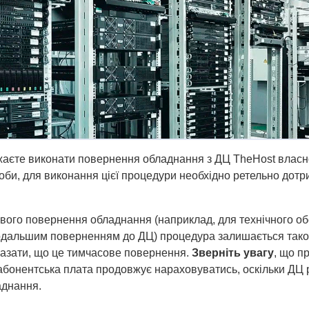
аєте виконати повернення обладнання з ДЦ TheHost власн
соби, для виконання цієї процедури необхідно ретельно дот
вого повернення обладнання (наприклад, для технічного о
одальшим поверненням до ДЦ) процедура залишається такою
казати, що це тимчасове повернення.
Зверніть увагу
, що п
абонентська плата продовжує нараховуватись, оскільки ДЦ 
аднання.