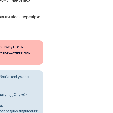
якому планується
римки після перевірки
а присутність
 у погоджений час.
бов’язкові умови
зиту від Служби
и.
 попередньо підписаний