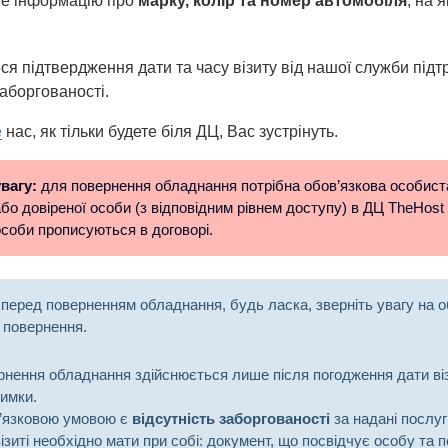
е інформацію про
марку, колір та номер автомобіля
, на 
я підтвердження дати та часу візиту від нашої служби підт
заборгованості.
е
нас, як тільки будете біля ДЦ, Вас зустрінуть.
вагу:
для повернення обладнання потрібна обов’язкова особист
бо довіреної особи (з відповідним рівнем доступу) в ДЦ TheHost
особи прописуються в договорі.
перед поверненням обладнання, будь ласка, зверніть увагу на о
 повернення.
нення обладнання здійснюється лише після погодження дати ві
имки.
’язковою умовою є
відсутність заборгованості
за надані послуг
ізиті необхідно мати при собі: документ, що посвідчує особу та