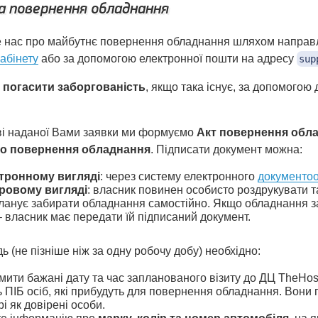
а повернення обладнання
 нас про майбутнє повернення обладнання шляхом направл
абінету
або за допомогою електронної пошти на адресу
sup
о
погасити заборгованість
, якщо така існує, за допомогою
ві наданої Вами заявки ми формуємо
Акт повернення обл
о повернення обладнання
. Підписати документ можна:
тронному вигляді
: через систему електронного
документоо
ровому вигляді
: власник повинен особисто роздрукувати т
ланує забирати обладнання самостійно. Якщо обладнання 
– власник має передати їй підписаний документ.
ь (не пізніше ніж за одну робочу добу) необхідно:
мити бажані дату та час запланованого візиту до ДЦ TheHos
ь ПІБ осіб, які прибудуть для повернення обладнання. Вони 
і як довірені особи.