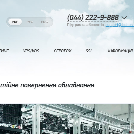
(044) 222-9-888
УКР
РУС
ENG
Підтримка абонентів
:
support@thehost
ТИНГ
VPS/VDS
СЕРВЕРИ
SSL
ІНФОРМАЦІЯ
тійне повернення обладнання