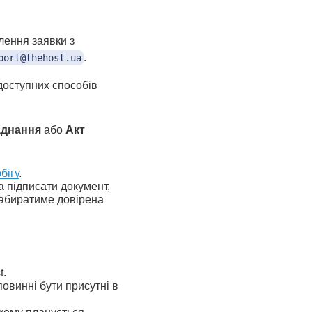
ення заявки з
.
port@thehost.ua
 доступних способів
аднання
або
Акт
бігу
.
а підписати документ,
забиратиме довірена
t.
повинні бути присутні в