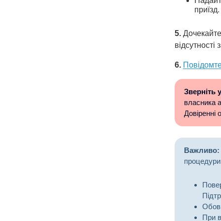
Надайт
приїзд.
5.
Дочекайтес
відсутності 
6.
Повідомт
Зверніть у
власника а
Довіренні 
Важливо:
процедури
Повер
Підтр
Обов
При в