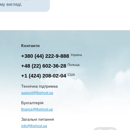
му вигляді.
Контакти
+380 (44) 222-9-888
Україна
+48 (22) 602-36-28
Польща
+1 (424) 208-02-04
США
Технічна підтримка
support@thehost.ua
Бухгалтерія
finance@thehost.ua
Загальні питання
info@thehost.ua