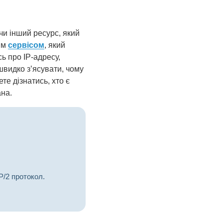
чи інший ресурс, який
им
сервісом
, який
ь про IP-адресу,
швидко з’ясувати, чому
те дізнатись, хто є
ана.
P/2 протокол.