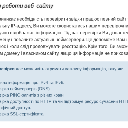
а роботи веб-сайту
иникає необхідність перевірити звідки працює певний сайт 
льну IP-адресу, Ви можете скористатись нашим перевірочн
учно відображає інформацію. Під час перевірки Ви дізнаєтес
домену і побачите актуальні неймсервери. Це допоможе Вам 
ює і коли слід продовжувати реєстрацію. Крім того, Ви зможе
м домену і власником сайту, якщо ця інформація не прихов
ревірки
дає можливіть отримати важливу інформацію, таку як:
ьна інформація про IPv4 та IPv6.
ірка неймсерверів (DNS).
ірка PING-запитів з різних країн.
ірка доступності по HTTP та чи підтримує ресурс сучасний HTT
афічний доступ.
ірка SSL-сертифіката.