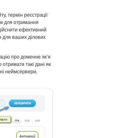
у, термін реєстрації
м для отримання
здійснити ефективний
ю для ваших ділових
ацію про доменне ім’я
 отримати такі дані як
ьні неймсервери,