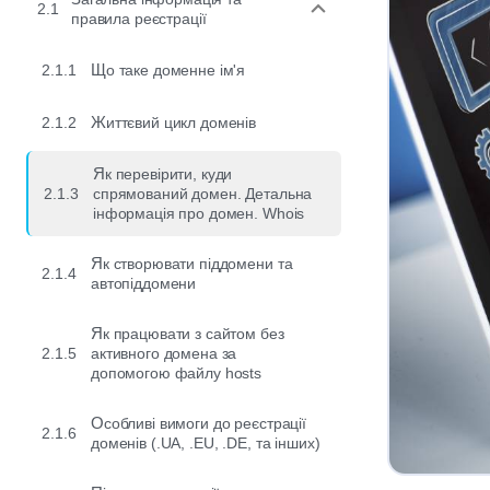
2.1
правила реєстрації
2.1.1
Що таке доменне ім'я
2.1.2
Життєвий цикл доменів
Як перевірити, куди
2.1.3
спрямований домен. Детальна
інформація про домен. Whois
Як створювати піддомени та
2.1.4
автопіддомени
Як працювати з сайтом без
2.1.5
активного домена за
допомогою файлу hosts
Особливі вимоги до реєстрації
2.1.6
доменів (.UA, .EU, .DE, та інших)