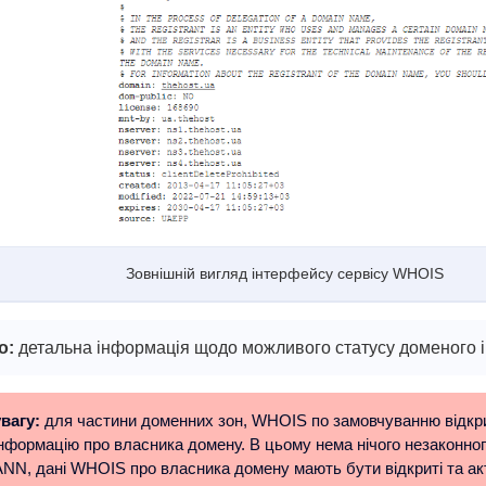
Зовнішній вигляд інтерфейсу сервісу WHOIS
о:
детальна інформація щодо можливого статусу доменого і
вагу:
для частини доменних зон, WHOIS по замовчуванню відкри
нформацію про власника домену. В цьому нема нічого незаконного
NN, дані WHOIS про власника домену мають бути відкриті та акт