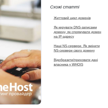
Схожі статті
Життєвий цикл доменів
Як керувати DNS-записами
домену, як спрямувати домен
на IP-адресу
Наші NS-сервери. Як змінити
NS-сервери свого домену
Відобразити/приховати дані
власника у WHOIS