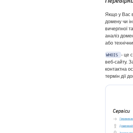
Перевірк
Якщо у Вас в
домену чи ін
вичерпної т
аналіз доме
або технічни
- це 
WHOIS
веб-сайту. 
контактна ос
термін дії д