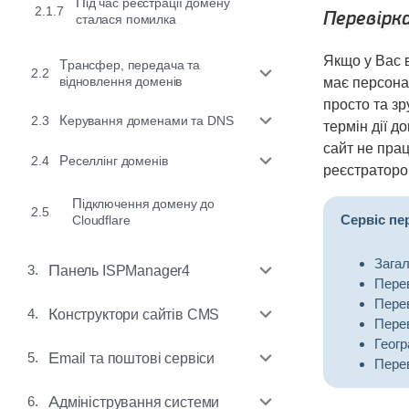
Під час реєстрації домену
2.1.7
Перевірк
сталася помилка
Якщо у Вас в
Трансфер, передача та
2.2
відновлення доменів
має персона
просто та зр
2.3
Керування доменами та DNS
термін дії 
сайт не прац
2.4
Реселлінг доменів
реєстраторо
Підключення домену до
2.5
Сервіс пе
Cloudflare
Загал
3.
Панель ISPManager4
Перев
Перев
4.
Конструктори сайтів CMS
Перев
Геогр
5.
Email та поштові сервіси
Перев
6.
Адміністрування системи