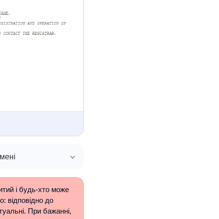
мені
тий і будь-хто може
: відповідно до
уальні. При бажанні,