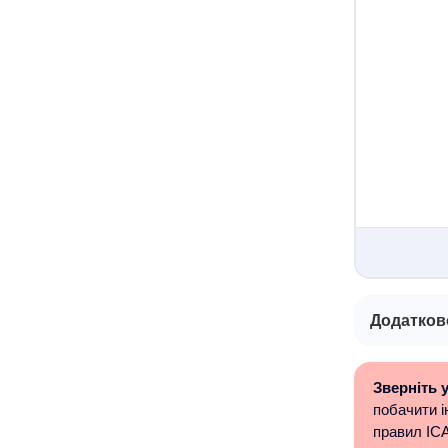
Додатков
Зверніть у
побачити і
правил ICA