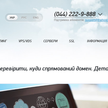
(044) 222-9-888
УКР
РУС
ENG
Підтримка абонентів
:
support@thehost
ТИНГ
VPS/VDS
СЕРВЕРИ
SSL
ІНФОРМАЦІЯ
еревірити, куди спрямований домен. Дета