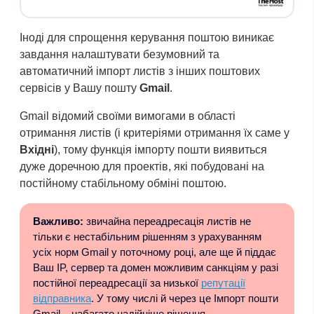
Іноді для спрощення керування поштою виникає
завдання налаштувати безумовний та
автоматичний імпорт листів з інших поштових
сервісів у Вашу пошту
Gmail
.
Gmail відомий своїми вимогами в області
отримання листів (і критеріями отримання їх саме у
Вхідні
), тому функція імпорту пошти виявиться
дуже доречною для проектів, які побудовані на
постійному стабільному обміні поштою.
Важливо:
звичайна переадресація листів не
тільки є нестабільним рішенням з урахуванням
усіх норм Gmail у поточному році, але ще й піддає
Ваш IP, сервер та домен можливим санкціям у разі
постійної переадресації за низької
репутації
відправника
. У тому числі й через це Імпорт пошти
Gmail – набагато надійніше рішення.