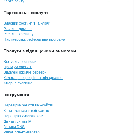
Карта сайту
Партнерські послуги
Власний хостинг "Під ключ"
Реселінг доменів
Реселінг хостингу
Партнерська реферальна програма
Послуги з підвищеними вимогами
Віртуальні сервери
Преміум-хостинг
Виділені фізичні сервери
Колокація серверів та обладнання
Хмарне сховище
Інструменти
Перевірка роботи веб-сайтів
Запит контактів веб-сайтів
Перевірка Whois/RDAP
Дізнатися мій IP
Записи DNS
PunyCode-конвертер