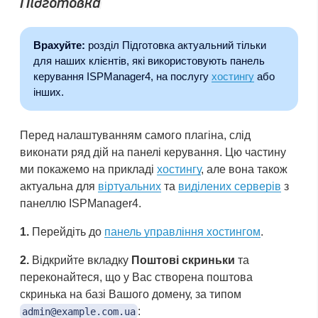
Підготовка
Врахуйте:
розділ Підготовка актуальний тільки
для наших клієнтів, які використовують панель
керування ISPManager4, на послугу
хостингу
або
інших.
Перед налаштуванням самого плагіна, слід
виконати ряд дій на панелі керування. Цю частину
ми покажемо на прикладі
хостингу
, але вона також
актуальна для
віртуальних
та
виділених серверів
з
панеллю ISPManager4.
1.
Перейдіть до
панель управління хостингом
.
2.
Відкрийте вкладку
Поштові скриньки
та
переконайтеся, що у Вас створена поштова
скринька на базі Вашого домену, за типом
:
admin@example.com.ua