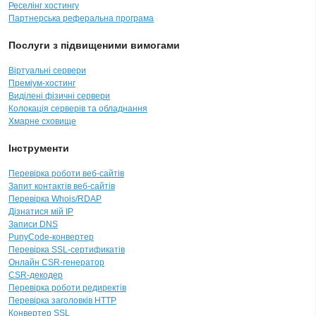
Реселінг хостингу
Партнерська реферальна програма
Послуги з підвищеними вимогами
Віртуальні сервери
Преміум-хостинг
Виділені фізичні сервери
Колокація серверів та обладнання
Хмарне сховище
Інструменти
Перевірка роботи веб-сайтів
Запит контактів веб-сайтів
Перевірка Whois/RDAP
Дізнатися мій IP
Записи DNS
PunyCode-конвертер
Перевірка SSL-сертификатів
Онлайн CSR-генератор
CSR-декодер
Перевірка роботи редиректів
Перевірка заголовків HTTP
Конвертер SSL