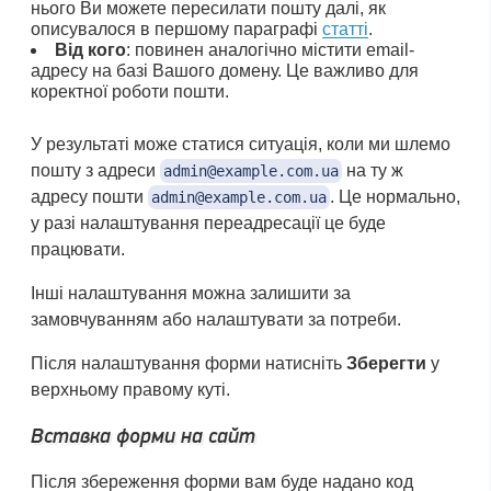
нього Ви можете пересилати пошту далі, як
описувалося в першому параграфі
статті
.
Від кого
: повинен аналогічно містити email-
адресу на базі Вашого домену. Це важливо для
коректної роботи пошти.
У результаті може статися ситуація, коли ми шлемо
пошту з адреси
на ту ж
admin@example.com.ua
адресу пошти
. Це нормально,
admin@example.com.ua
у разі налаштування переадресації це буде
працювати.
Інші налаштування можна залишити за
замовчуванням або налаштувати за потреби.
Після налаштування форми натисніть
Зберегти
у
верхньому правому куті.
Вставка форми на сайт
Після збереження форми вам буде надано код