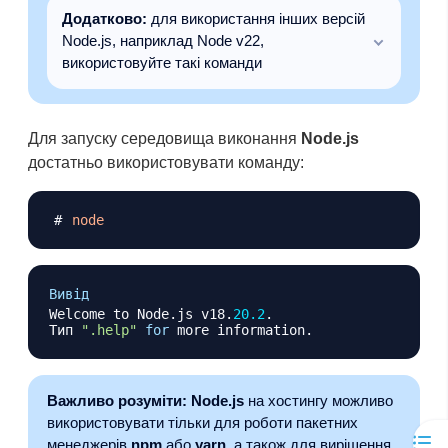
Додатково:
для використання інших версій
Node.js, наприклад Node v22,
використовуйте такі команди
Для запуску середовища виконання
Node.js
достатньо використовувати команду:
Копіювати
node
Копіювати
Вивід
Welcome to Node
.
js v18
.
20.2
.
Тип 
".help"
for
 more information
.
Важливо розуміти:
Node.js
на хостингу можливо
використовувати тільки для роботи пакетних
менеджерів
npm
або
yarn
, а також для вирішення