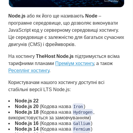
Node.js
або як його ще називають
Node
–
програмне середовище, що дозволяє виконувати
JavaScript код у серверному середовищі хостингу.
Це середовище є залежністю для багатьох сучасних
двигунів (CMS) і фреймворків.
На хостингу
TheHost Node.js
підтримується всіма
тарифними планами
Преміум хостингу
, а також
Реселлінг хостингу
.
Користувачам нашого хостингу доступні всі
стабільні версії LTS Node.js:
Node.js 22
Node.js 20
(Кодова назва
)
Iron
Node.js 18
(Кодова назва
,
Hydrogen
використовується за замовчуванням)
Node.js 16
(Кодова назва
)
Gallium
Node.js 14
(Кодова назва
)
Fermium