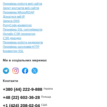
Перевірка роботи веб-сайтів
Запит контактів веб-сайтів
Перевірка Whois/RDAP
Дізнатися мій IP
Записи DNS
PunyCode-конвертер
Перевірка SSL-сертификатів
Онлайн CSR-генератор
CSR-декодер
Перевірка роботи редиректів
Перевірка заголовків HTTP
Конвертер SSL
Ми в соціальних мережах
Контакти
+380 (44) 222-9-888
Україна
+48 (22) 602-36-28
Польща
+1 (424) 208-02-04
США