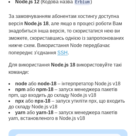
Node.js 12
(Кодова назва
)
Erbium
За замовчуванням абонентам хостингу доступна
версія
Node.js 18
, але якщо в процесі роботи Вам
знадобиться інша версія, то скористатися нею ви
зможете, скориставшись однією із запропонованих
нижче схем. Використання Node передбачає
попереднє з’єднання
SSH
.
Для використання
Node.js 18
використовуйте такі
команди:
node
або
node-18
– інтерпретатор Node.js v18
npm
або
npm-18
– запуск менеджера пакетів
npm, що входить до складу Node.js v18
npx
або
npx-18
– запуск утиліти npx, що входить
до складу Node.js v18
yarn
або
yarn-18
– запуск менеджера пакетів
yarn, встановленого в Node.js v18