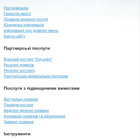
Про компанію
Гарантія якості
Правила надання послуг
Юридична інформація
Інформація про доменні імена
Карта сайту
Партнерські послуги
Власний хостинг "Під ключ"
Реселінг доменів
Реселінг хостингу
Партнерська реферальна програма
Послуги з підвищеними вимогами
Віртуальні сервери
Преміум-хостинг
Виділені фізичні сервери
Колокація серверів та обладнання
Хмарне сховище
Інструменти