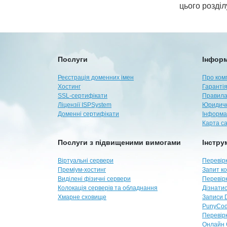
цього розді
Послуги
Інформ
Реєстрація доменних імен
Про ком
Хостинг
Гарантія
SSL-сертифікати
Правила
Ліцензії ISPSystem
Юридичн
Доменні сертифікати
Інформа
Карта с
Послуги з підвищеними вимогами
Інстру
Віртуальні сервери
Перевірк
Преміум-хостинг
Запит ко
Виділені фізичні сервери
Перевір
Колокація серверів та обладнання
Дізнатис
Хмарне сховище
Записи 
PunyCod
Перевір
Онлайн 