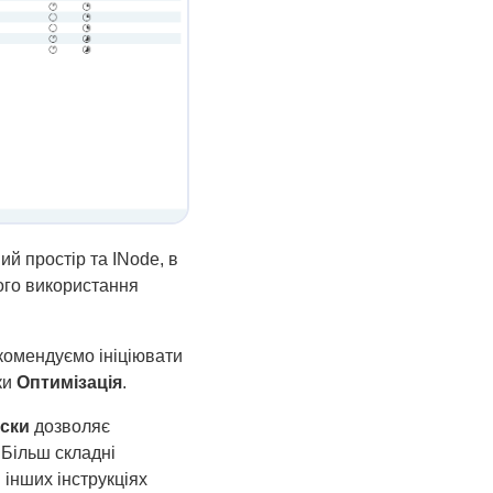
й простір та INode, в
ого використання
комендуємо ініціювати
ки
Оптимізація
.
иски
дозволяє
 Більш складні
 інших інструкціях