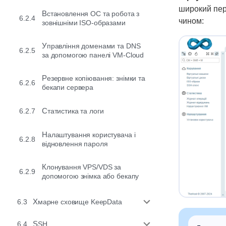
широкий пере
Встановлення ОС та робота з
6.2.4
чином:
зовнішніми ISO-образами
Управління доменами та DNS
6.2.5
за допомогою панелі VM-Cloud
Резервне копіювання: знімки та
6.2.6
бекапи сервера
6.2.7
Статистика та логи
Налаштування користувача і
6.2.8
відновлення пароля
Клонування VPS/VDS за
6.2.9
допомогою знімка або бекапу
6.3
Хмарне сховище KeepData
6.4
SSH