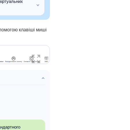
віртуальних
опомогою клавіші миші
андартного