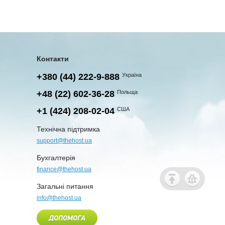
Контакти
+380 (44) 222-9-888
Україна
+48 (22) 602-36-28
Польща
+1 (424) 208-02-04
США
Технічна підтримка
support@thehost.ua
Бухгалтерія
finance@thehost.ua
Загальні питання
info@thehost.ua
ДОПОМОГА