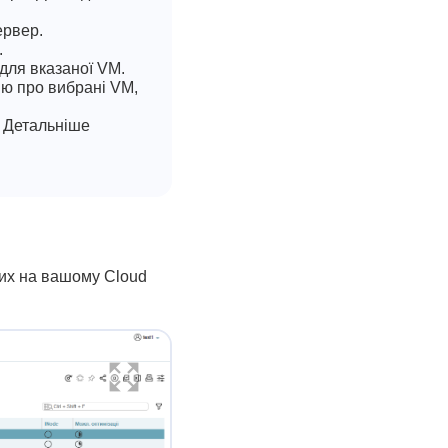
ервер.
.
для вказаної VM.
ію про вибрані VM,
. Детальніше
них на вашому Cloud