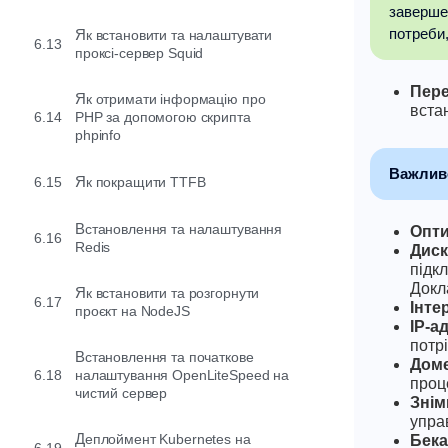
завершен
потреби
Як встановити та налаштувати
6.13
проксі-сервер Squid
Пер
Як отримати інформацію про
вста
6.14
PHP за допомогою скрипта
phpinfo
Важлив
6.15
Як покращити TTFB
Встановлення та налаштування
Опти
6.16
Redis
Дис
підк
Докл
Як встановити та розгорнути
6.17
Інте
проєкт на NodeJS
IP-а
потр
Встановлення та початкове
Доме
6.18
налаштування OpenLiteSpeed ​​на
проц
чистий сервер
Знім
упра
Деплоймент Kubernetes на
Бек