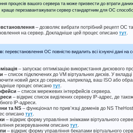
ня процесів вашого сервера та може призвести до втрати даних.
, краще перезавантажувати сервер стандартним для ОС способ
евстановлення
– дозволяє вибрати потрібний рецепт ОС та 
новлення на сервер. Докладніше цей процес описано
тут
.
о:
перевстановлення ОС повністю видалить всі існуючі дані на с
мізація
– запускає оптимізацію використання дискового про
ки
– список підключених до VM віртуальних дисків. У вкладц
лючити новий диск до сервера, наприклад, ваш ISO або обра
адніше процес описано
тут
.
рфейси
– список мережевих інтерфейсів сервера.
дреси
– відкриє список виділених серверу IP-адрес, де так
ібного IP-адреси.
ни та NS
– функціонал по прив’язці доменів до NS TheHost
ес описано
тут
.
ки
– відкриє форму управління знімками віртуального серв
вління резервуванням описано
тут
.
апи
– відкриє форму управління бекапами віртуального сер