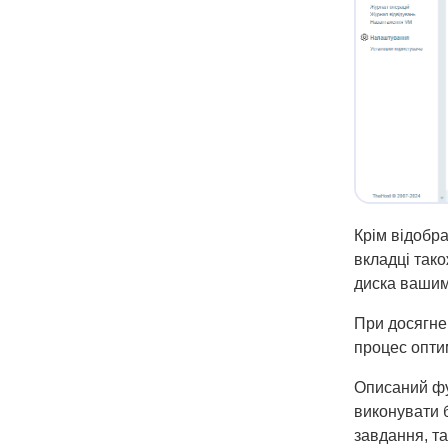
Крім відобра
вкладці так
диска вашим
При досягне
процес опти
Описаний фу
виконувати б
завдання, т