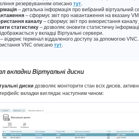
вління резервуванням описано
тут
.
рмація
– детальна інформація про вибраний віртуальний с
антаження
– сформує звіт про навантаження на вказану VM
ристання каналу
– сформує звіт про використання каналу 
ити статистику
– дозволяє оновити статистичну інформац
відображається у вкладці Віртуальні сервери.
– відкриє термінал віддаленого доступу за допомогою VNC
ристання VNC описано
тут
.
л вкладки Віртуальні диски
туальні диски
дозволяє моніторити стан всіх дисків, актив
терфейс вкладки виглядає наступним чином: