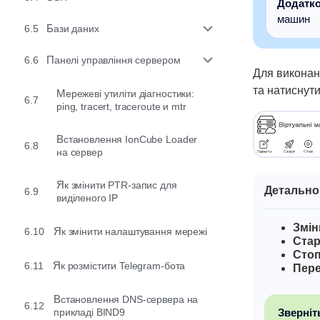
Додатко
машин
6.5
Бази даних
6.6
Панелі управління сервером
Для виконанн
та натиснути
Мережеві утиліти діагностики:
6.7
ping, tracert, traceroute и mtr
Встановлення IonCube Loader
6.8
на сервер
Як змінити PTR-запис для
Детально
6.9
виділеного IP
Змін
6.10
Як змінити налаштування мережі
Стар
Сто
6.11
Як розмістити Telegram-бота
Пере
Встановлення DNS-сервера на
6.12
Зверніт
прикладі BIND9