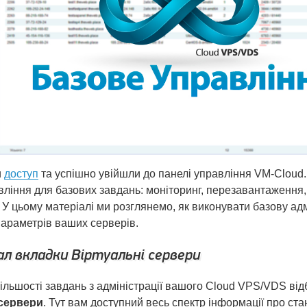
и
доступ
та успішно увійшли до панелі управління VM-Cloud
вління для базових завдань: моніторинг, перезавантаження,
У цьому матеріалі ми розглянемо, як виконувати базову адм
параметрів ваших серверів.
л вкладки Віртуальні сервери
ільшості завдань з адміністрації вашого Cloud VPS/VDS від
 сервери
. Тут вам доступний весь спектр інформації про ст