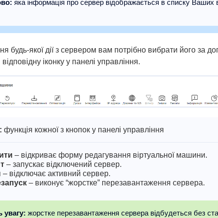
во:
яка інформація про сервер відображається в списку Ваших 
я будь-якої дії з сервером вам потрібно вибрати його за д
 відповідну іконку у панелі управління.
:
функція кожної з кнопок у панелі управління
ити
– відкриває форму редагування віртуальної машини.
т
– запускає відключений сервер.
п
– відключає активний сервер.
запуск
– виконує “жорстке” перезавантаження сервера.
ь увагу:
жорстке перезавантаження сервера відбудеться без ст