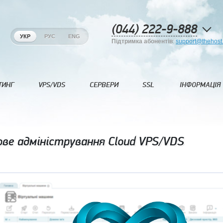
(044) 222-9-888
УКР
РУС
ENG
Підтримка абонентів
:
support@thehost
ТИНГ
VPS/VDS
СЕРВЕРИ
SSL
ІНФОРМАЦІЯ
ве адміністрування Cloud VPS/VDS