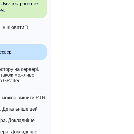
 Без гострої на те
ом.
ініціювати її
ервері.
стору на сервері.
і також можливо
з GParted.
ож можна змінити PTR
. Детальніше цей
ера. Докладніше
вера. Докладніше