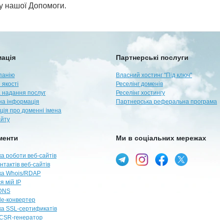
лу нашої Допомоги.
ація
Партнерські послуги
панію
Власний хостинг "Під ключ"
 якості
Реселінг доменів
 надання послуг
Реселінг хостингу
а інформація
Партнерська реферальна програма
ція про доменні імена
айту
менти
Ми в соціальних мережах
а роботи веб-сайтів
нтактів веб-сайтів
ка Whois/RDAP
я мій IP
DNS
e-конвертер
ка SSL-сертификатів
CSR-генератор