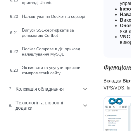
6.19
прикладі Ubuntu
упра
Інфо
Нав
6.20
Налаштування Docker на сервері
Вико
Онов
Випуск SSL-сертифікатів за
яка 
6.21
допомогою Certbot
VNC
вико
Docker Compose в дії: приклад
6.22
налаштування MySQL
Функціона
Як виявити та усунути причини
6.23
компрометації сайту
Вкладка
Вір
VPS/VDS. Ін
7.
Колокація обладнання
Технології та сторонні
8.
додатки