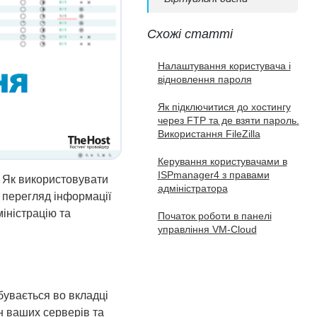
Схожі статті
Налаштування користувача і
відновлення пароля
Як підключитися до хостингу
через FTP та де взяти пароль.
Використання FileZilla
Керування користувачами в
ISPmanager4 з правами
. Як використовувати
адміністратора
 перегляд інформації
іністрацію та
Початок роботи в панелі
управління VM-Cloud
бувається во вкладці
ан ваших серверів та