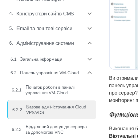
4.
Конструктори сайтів CMS
5.
Email та поштові сервіси
6.
Адміністрування системи
6.1
Загальна інформація
6.2
Панель управління VM-Cloud
Ви отримал
панель упра
Початок роботи в панелі
6.2.1
управління VM-Cloud
про сервер? 
моніторинг 
Базове адміністрування Cloud
6.2.2
VPS/VDS
Функціона
Віддалений доступ до сервера
Виконання б
6.2.3
за допомогою VNC
Віртуальні