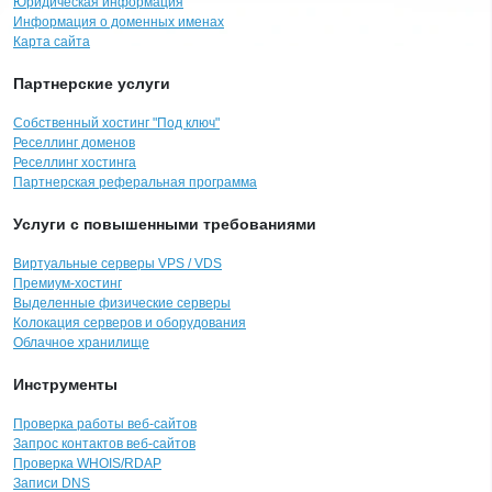
Юридическая информация
Информация о доменных именах
Карта сайта
Партнерские услуги
Собственный хостинг "Под ключ"
Реселлинг доменов
Реселлинг хостинга
Партнерская реферальная программа
Услуги с повышенными требованиями
Виртуальные серверы VPS / VDS
Премиум-хостинг
Выделенные физические серверы
Колокация серверов и оборудования
Облачное хранилище
Инструменты
Проверка работы веб-сайтов
Запрос контактов веб-сайтов
Проверка WHOIS/RDAP
Записи DNS