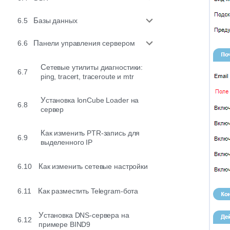
6.5
Базы данных
6.6
Панели управления сервером
Сетевые утилиты диагностики:
6.7
ping, tracert, traceroute и mtr
Установка IonCube Loader на
6.8
сервер
Как изменить PTR-запись для
6.9
выделенного IP
6.10
Как изменить сетевые настройки
6.11
Как разместить Telegram-бота
Установка DNS-сервера на
6.12
примере BIND9