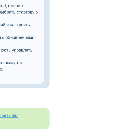
ud, сменить
 выбрать стартовую
ий и настроить
я с обновлениями
ность управлять
о аккаунта
о.
henticator
,