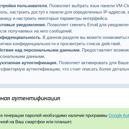
стройки пользователя.
Позволяет выбрать язык панели VM-Clo
оль, настроить доступ к панели для определенных IP-адресов,
раницу и настроить некоторые параметры интерфейса.
чтовые уведомления.
Позволяет сменить Email для уведомлен
исок получаемых на него сообщений.
нфиденциальность.
В данном разделе вы можете ознакомитьс
литики конфиденциальности и просмотреть список действий.
йствия над персональными данными.
Предоставляет возмож
рсональными данными.
ухэтапная аутентификация.
Позволяет активировать для Вашег
ухфакторную аутентификацию, что стоит описать более детальн
ная аутентификация
я генерации паролей необходимо наличие программы
Google Aut
нной на Ваш смартфон или планшет.