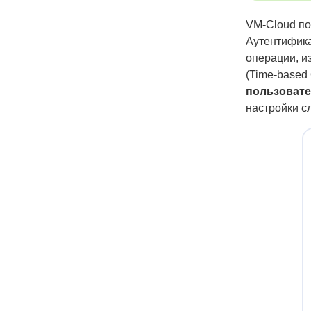
VM-Cloud по
Аутентифика
операции, 
(Time-based 
пользоват
настройки с