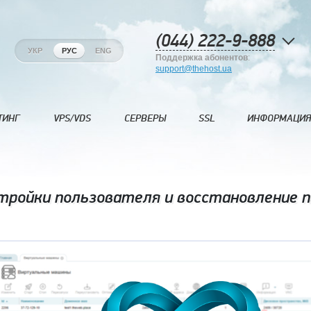
(044) 222-9-888
УКР
РУС
ENG
Поддержка абонентов
:
support@thehost.ua
ТИНГ
VPS/VDS
СЕРВЕРЫ
SSL
ИНФОРМАЦИЯ
ройки пользователя и восстановление п