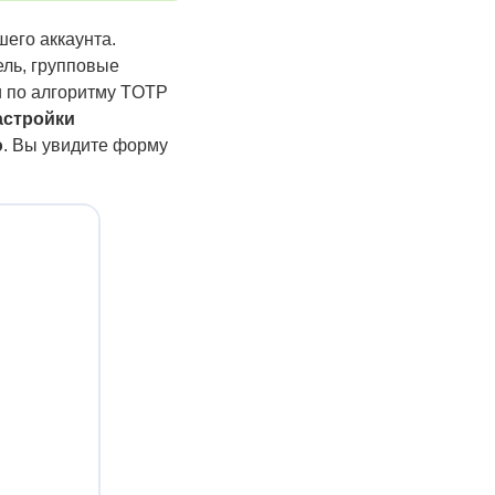
его аккаунта.
ель, групповые
 по алгоритму TOTP
астройки
ю
. Вы увидите форму