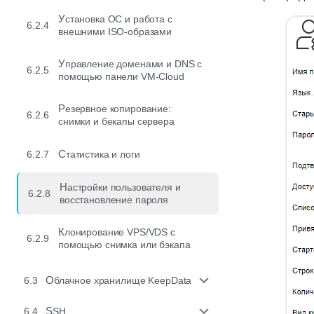
Установка ОС и работа с
6.2.4
внешними ISO-образами
Управление доменами и DNS c
6.2.5
помощью панели VM-Cloud
Резервное копирование:
6.2.6
снимки и бекапы сервера
6.2.7
Статистика и логи
Настройки пользователя и
6.2.8
восстановление пароля
Клонирование VPS/VDS с
6.2.9
помощью снимка или бэкапа
6.3
Облачное хранилище KeepData
6.4
SSH