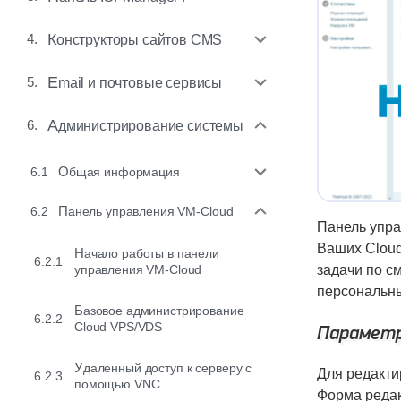
4.
Конструкторы сайтов CMS
5.
Email и почтовые сервисы
6.
Администрирование системы
6.1
Общая информация
6.2
Панель управления VM-Cloud
Панель упра
Ваших Cloud
Начало работы в панели
6.2.1
управления VM-Cloud
задачи по с
персональны
Базовое администрирование
6.2.2
Cloud VPS/VDS
Параметр
Удаленный доступ к серверу с
Для редакти
6.2.3
помощью VNC
Форма реда