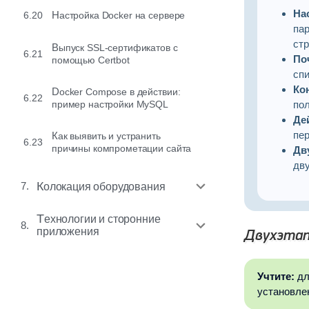
На
6.20
Настройка Docker на сервере
пар
ст
Выпуск SSL-сертификатов с
6.21
По
помощью Certbot
сп
Ко
Docker Compose в действии:
6.22
по
пример настройки MySQL
Де
пе
Как выявить и устранить
6.23
причины компрометации сайта
Дв
дв
7.
Колокация оборудования
Технологии и сторонние
8.
приложения
Двухэтап
Учтите:
дл
установле