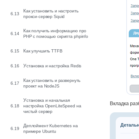
Как установить и настроить
6.13
прокси-сервер Squid
Как получить информацию про
6.14
PHP с помощью скрипта phpinfo
6.15
Как улучшить TTFB
6.16
Установка и настройка Redis
Как установить и развернуть
6.17
проект на NodeJS
Установка и начальная
Вкладка раз
6.18
настройка OpenLiteSpeed на
чистый сервер
Детальн
Деплоймент Kubernetes на
6.19
примере Ubuntu