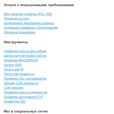
Услуги с повышенными требованиями
Виртуальные серверы VPS / VDS
Премиум-хостинг
Выделенные физические серверы
Колокация серверов и оборудования
Облачное хранилище
Инструменты
Проверка работы веб-сайтов
Запрос контактов веб-сайтов
Проверка WHOIS/RDAP
Записи DNS
Узнать мой IP
PunyCode-конвертер
Проверка SSL-сертификатов
Онлайн CSR-генератор
CSR-декодер
Проверка работы редиректов
Проверка заголовков HTTP
Конвертер SSL
Мы в социальных сетях