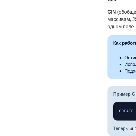
GIN
(обобще
массивам, J
одном поле.
Как работ
Опти
Испо
Подх
Пример G
CREATE
Теперь
WH