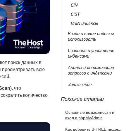
GIN
GiST
BRIN индексы
Когда и какие индексы
использовать
Создание и управление
индексами
яют поиск данных в
Анализ и оптимизация
бы просматривать всю
запросов с индексами
исей.
Заключение
 Scan
), что
сократить количество
Похожие статьи
Основные возможности и
вход в phpMyAdmin
Как добавить B-TREE индекс
Копировать