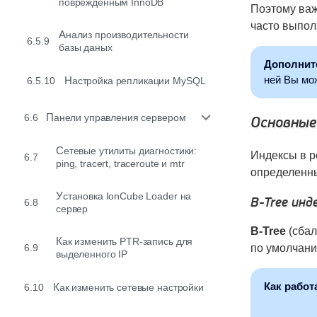
поврежденным InnoDB
Поэтому важ
часто выпол
Анализ производительности
6.5.9
базы даных
Дополнит
ней Вы мо
6.5.10
Настройка репликации MySQL
6.6
Панели управления сервером
Основные
Сетевые утилиты диагностики:
Индексы в р
6.7
ping, tracert, traceroute и mtr
определенны
Установка IonCube Loader на
B-Tree инд
6.8
сервер
B-Tree
(сбал
Как изменить PTR-запись для
6.9
по умолчан
выделенного IP
Как работ
6.10
Как изменить сетевые настройки