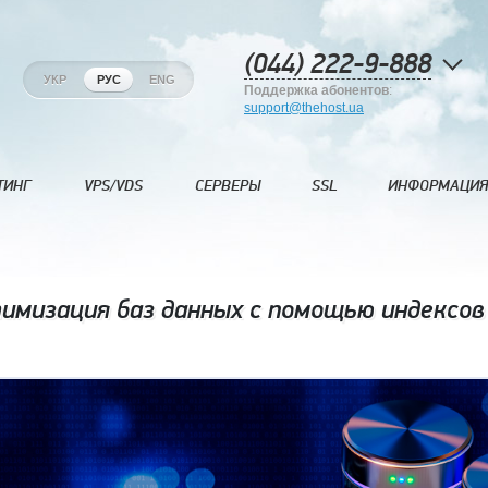
(044) 222-9-888
УКР
РУС
ENG
Поддержка абонентов
:
support@thehost.ua
ТИНГ
VPS/VDS
СЕРВЕРЫ
SSL
ИНФОРМАЦИЯ
мизация баз данных с помощью индексов