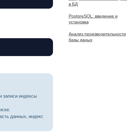
в БД
PostgreSQL: введение и
установка
Анализ производительности
базы даных
Копировать
и записи индексы
иске.
асть данных, индекс