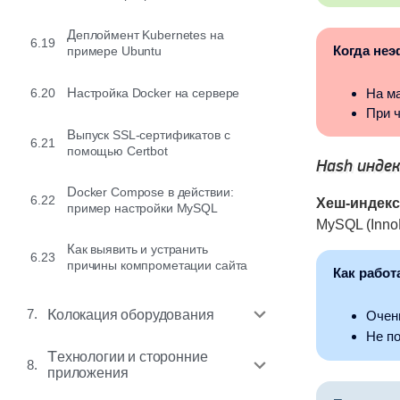
Деплоймент Kubernetes на
6.19
Когда не
примере Ubuntu
На м
6.20
Настройка Docker на сервере
При ч
Выпуск SSL-сертификатов с
6.21
помощью Certbot
Hash инде
Docker Compose в действии:
6.22
Хеш-индек
пример настройки MySQL
MySQL (Inno
Как выявить и устранить
6.23
причины компрометации сайта
Как работ
7.
Колокация оборудования
Очен
Не п
Технологии и сторонние
8.
приложения