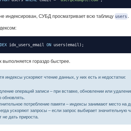
не индексирован, СУБД просматривает всю таблицу
.
users
дексом:
DEX
 idx_users_email 
ON
 users
(
email
)
;
к выполняется гораздо быстрее.
тя индексы ускоряют чтение данных, у них есть и недостатки:
дление операций записи – при вставке, обновлении или удалени
о обновлять.
лнительное потребление памяти – индексы занимают место на д
сегда ускоряют запросы – если запрос выбирает значительную ч
 не дать прироста.