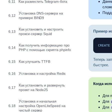
Данн
6.11
Как разместить Telegram-бота
сложн
Подд
Установка DNS-сервера на
6.12
примере BIND9
Как установить и настроить
Пример и
6.13
прокси-сервер Squid
Как получить информацию про
CREATE
6.14
PHP с помощью скрипта phpinfo
Теперь за
6.15
Как улучшить TTFB
быстрее.
6.16
Установка и настройка Redis
Когда исп
Как установить и развернуть
6.17
проект на NodeJS
Для 
Установка и начальная
Для
6.18
настройка OpenLiteSpeed на
Для
чистый сервер