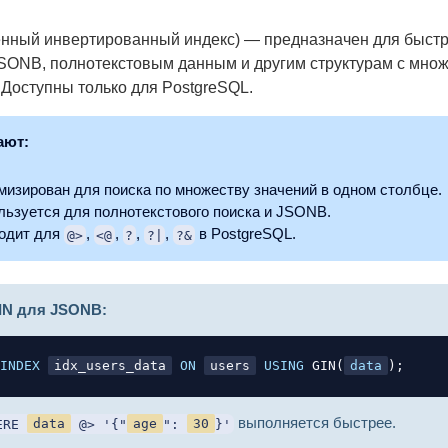
нный инвертированный индекс) — предназначен для быстр
SONB, полнотекстовым данным и другим структурам с множ
 Доступны только для PostgreSQL.
ают:
мизирован для поиска по множеству значений в одном столбце.
льзуется для полнотекстового поиска и JSONB.
одит для
,
,
,
,
в PostgreSQL.
@>
<@
?
?|
?&
IN для JSONB:
INDEX
idx_users_data
ON
users
USING
 GIN
(
data
)
;
выполняется быстрее.
ERE
data
@> '{"
age
":
30
}'