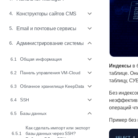
4.
Конструкторы сайтов CMS
5.
Email и почтовые сервисы
6.
Администрирование системы
6.1
Общая информация
Индексы
в 
6.2
Панель управления VM-Cloud
таблице. Он
таблицу, СУ
6.3
Облачное хранилище KeepData
Без индексо
6.4
SSH
неэффективн
операций чт
6.5
Базы данных
Пример без 
Как сделать импорт или экспорт
6.5.1
базы данных через SSH?
SELECT
*