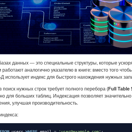
базах данных — это специальные структуры, которые ускор
и работают аналогично указателю в книге: вместо того что
БД использует индекс для быстрого нахождения нужных зап
в поиск нужных строк требует полного перебора (
Full Table
о для больших таблиц. Индексация позволяет значительно 
ения, улучшая производительность.
индекса:
FROM
 users 
WHERE
 email 
=
'user@example.com'
;