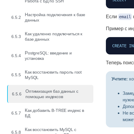
Работа с БД по SSH
Настройка подключения к базе
Если
email
6.5.2
данных
Пример с ин
Как удаленно подключиться к
6.5.3
базе данных
CREATE
IN
PostgreSQL: введение и
6.5.4
установка
Теперь поис
Как восстановить пароль root
6.5.5
MySQL
Учтите:
хо
Оптимизация баз данных с
Заме
6.5.6
помощью индексов
нужн
Допо
Как добавить B-TREE индекс в
Не в
6.5.7
БД
может
Как восстановить MySQL с
6.5.8