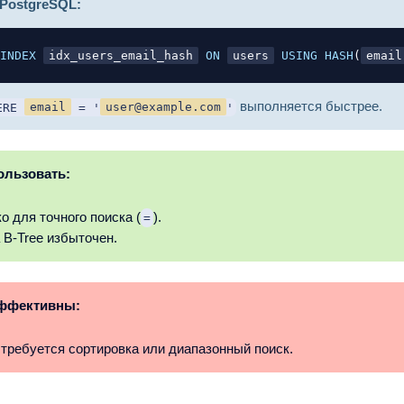
PostgreSQL:
INDEX
idx_users_email_hash
ON
users
USING
HASH
(
email
выполняется быстрее.
ERE
email
= '
user@example.com
'
ользовать:
о для точного поиска (
).
=
 B-Tree избыточен.
эффективны:
 требуется сортировка или диапазонный поиск.