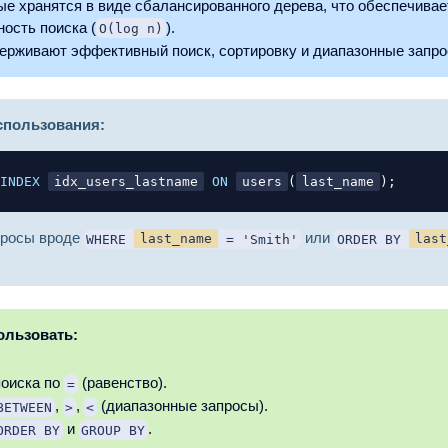
ые хранятся в виде сбалансированного дерева, что обеспечива
ость поиска (
).
O(log n)
ерживают эффективный поиск, сортировку и диапазонные запро
спользования:
INDEX
idx_users_lastname
ON
users
(
last_name
)
;
просы вроде
или
WHERE
last_name
= 'Smith'
ORDER BY
last
ользовать:
поиска по
(равенство).
=
,
,
(диапазонные запросы).
BETWEEN
>
<
и
.
ORDER BY
GROUP BY