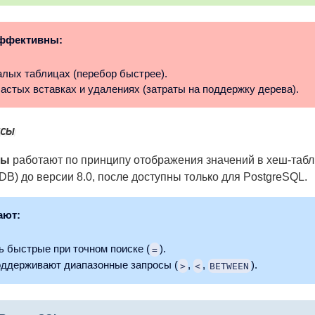
эффективны:
алых таблицах (перебор быстрее).
астых вставках и удалениях (затраты на поддержку дерева).
ксы
сы
работают по принципу отображения значений в хеш-табл
DB) до версии 8.0, после доступны только для PostgreSQL.
ают:
ь быстрые при точном поиске (
).
=
оддерживают диапазонные запросы (
,
,
).
>
<
BETWEEN