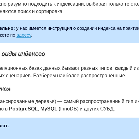
но разумно подходить к индексации, выбирая только те ст
няются поиск и сортировка.
ельно:
у нас имеется инструкция о создании индекса на практи
жете по
адресу
.
 виды индексов
еляционных базах данных бывают разных типов, каждый из
х сценариев. Разберем наиболее распространенные.
ексы
ансированные деревья) — самый распространенный тип и
ию в
PostgreSQL
,
MySQL
(InnoDB) и других СУБД.
ают: