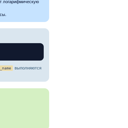
ет логарифмическую
сы.
Копировать
выполняются
_name