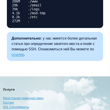
206M	./www

29k	./email

70k	./logs

4.1k	./mod-tmp

8.2k	./etc

Дополнительно:
у нас имеется более детальная
статья про определение занятого места и inode с
помощью SSH. Ознакомиться ней Вы можете по
ссылке
.
Услуги
Регистрация доменных имен
Хостинг
SSL Сертификаты