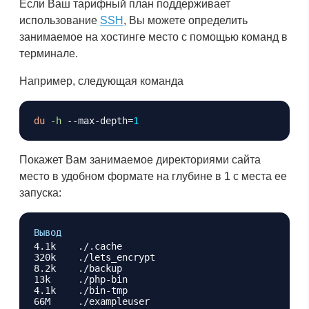
Если Ваш тарифный план поддерживает
использование
SSH
, Вы можете определить
занимаемое на хостинге место с помощью команд в
терминале.
Например, следующая команда
Копировать
du
-h
 --max-depth
=
1
Покажет Вам занимаемое директориями сайта
место в удобном формате на глубине в 1 с места ее
запуска:
Копировать
Вывод
4.1k	./.cache

320k	./lets_encrypt

8.2k	./backup

13k	./php-bin

4.1k	./bin-tmp

66M	./exampleuser
