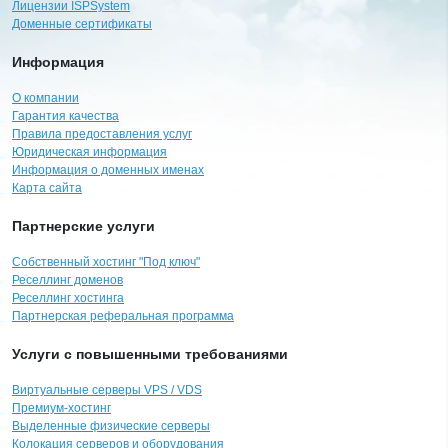
Лицензии ISPSystem
Доменные сертификаты
Информация
О компании
Гарантия качества
Правила предоставления услуг
Юридическая информация
Информация о доменных именах
Карта сайта
Партнерские услуги
Собственный хостинг "Под ключ"
Реселлинг доменов
Реселлинг хостинга
Партнерская реферальная программа
Услуги с повышенными требованиями
Виртуальные серверы VPS / VDS
Премиум-хостинг
Выделенные физические серверы
Колокация серверов и оборудования