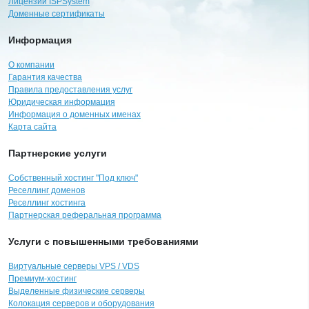
Лицензии ISPSystem
Доменные сертификаты
Информация
О компании
Гарантия качества
Правила предоставления услуг
Юридическая информация
Информация о доменных именах
Карта сайта
Партнерские услуги
Собственный хостинг "Под ключ"
Реселлинг доменов
Реселлинг хостинга
Партнерская реферальная программа
Услуги с повышенными требованиями
Виртуальные серверы VPS / VDS
Премиум-хостинг
Выделенные физические серверы
Колокация серверов и оборудования