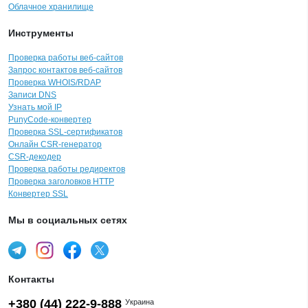
Облачное хранилище
Инструменты
Проверка работы веб-сайтов
Запрос контактов веб-сайтов
Проверка WHOIS/RDAP
Записи DNS
Узнать мой IP
PunyCode-конвертер
Проверка SSL-сертификатов
Онлайн CSR-генератор
CSR-декодер
Проверка работы редиректов
Проверка заголовков HTTP
Конвертер SSL
Мы в социальных сетях
Контакты
+380 (44) 222-9-888
Украина