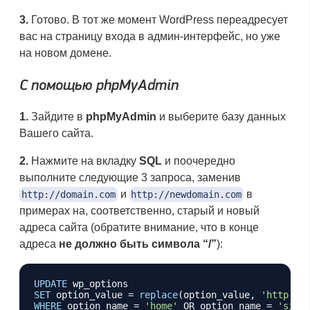
3.
Готово. В тот же момент WordPress переадресует
вас на страницу входа в админ-интерфейс, но уже
на новом домене.
С помощью phpMyAdmin
1.
Зайдите в
phpMyAdmin
и выберите базу данных
Вашего сайта.
2.
Нажмите на вкладку
SQL
и поочередно
выполните следующие 3 запроса, заменив
и
в
http://domain.com
http://newdomain.com
примерах на, соответственно, старый и новый
адреса сайта (обратите внимание, что в конце
адреса
не должно быть символа “/”
):
Копировать
UPDATE
SET
 option_value 
=
replace
(
option_value
,
'http://
WHERE
 option_name 
=
'home'
OR
 option_name 
=
'site