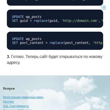
Копировать
UPDATE
SET
 guid 
=
replace
(
guid
,
'http://domain.com'
,
'htt
Копировать
UPDATE
SET
 post_content 
=
replace
(
post_content
,
'http://
3.
Готово. Теперь сайт будет открываться по новому
адресу.
Услуги
Регистрация доменных имен
Хостинг
SSL Сертификаты