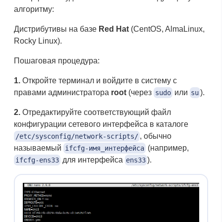
алгоритму:
Дистрибутивы на базе
Red Hat
(CentOS, AlmaLinux,
Rocky Linux).
Пошаговая процедура:
1.
Откройте терминал и войдите в систему с
правами администратора
root
(через
или
).
sudo
su
2.
Отредактируйте соответствующий файл
конфигурации сетевого интерфейса в каталоге
, обычно
/etc/sysconfig/network-scripts/
называемый
(например,
ifcfg-имя_интерфейса
для интерфейса
).
ifcfg-ens33
ens33