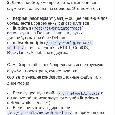
2.
Далее необходимо проверить, какая сетевая
служба используется на сервере. Это может быть:
netplan
(/etc/netplan/*.yaml) – общее решение для
большинства современных дистрибутивов.
ifupdown
(
) –
/etc/network/interfaces
используется в Debian, Ubuntu и других
дистрибутивах на базе Debian.
network-scripts
(
/etc/sysconfig/network-
) – используется в RHEL, CentOS,
scripts/
RockyLinux, AlmaLinux и других.
Самый простой способ определить используемую
службу – посмотреть, существуют ли
соответствующие конфигурационные файлы или
директории:
Если существует файл
и
/run/network/ifstate
он не пустой, то используется служба
ifupdown
(/etc/network/interfaces).
Если присутствует директория
, то применяются
/etc/sysconfig/network-scripts/