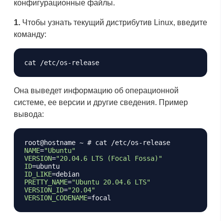
конфигурационные файлы.
1.
Чтобы узнать текущий дистрибутив Linux, введите
команду:
Она выведет информацию об операционной
системе, ее версии и другие сведения. Пример
вывода:
Копировать
root@hostname ~ 
# cat /etc/os-release
NAME
=
"Ubuntu"
VERSION
=
"20.04.6 LTS (Focal Fossa)"
ID
=
ID_LIKE
=
PRETTY_NAME
=
"Ubuntu 20.04.6 LTS"
VERSION_ID
=
"20.04"
VERSION_CODENAME
=