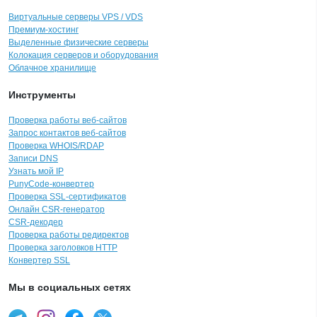
Виртуальные серверы VPS / VDS
Премиум-хостинг
Выделенные физические серверы
Колокация серверов и оборудования
Облачное хранилище
Инструменты
Проверка работы веб-сайтов
Запрос контактов веб-сайтов
Проверка WHOIS/RDAP
Записи DNS
Узнать мой IP
PunyCode-конвертер
Проверка SSL-сертификатов
Онлайн CSR-генератор
CSR-декодер
Проверка работы редиректов
Проверка заголовков HTTP
Конвертер SSL
Мы в социальных сетях