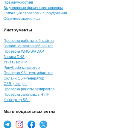
Премиум-хостинг
Выделенные физические серверы
Колокация серверов и оборудования
Облачное хранилище
Инструменты
Проверка работы веб-сайтов
Запрос контактов веб-сайтов
Проверка WHOIS/RDAP
Записи DNS
Узнать мой IP
PunyCode-конвертер
Проверка SSL-сертификатов
Онлайн CSR-генератор
CSR-декодер
Проверка работы редиректов
Проверка заголовков HTTP
Конвертер SSL
Мы в социальных сетях