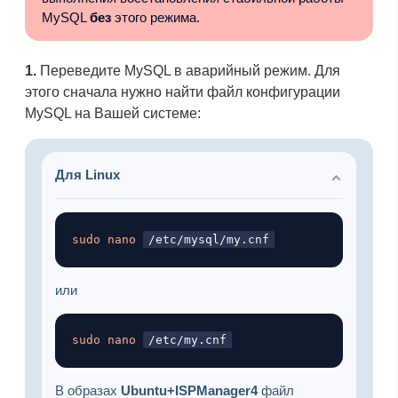
MySQL
без
этого режима.
1.
Переведите MySQL в аварийный режим. Для
этого сначала нужно найти файл конфигурации
MySQL на Вашей системе:
Для Linux
Копировать
sudo
nano
/etc/mysql/my.cnf
или
Копировать
sudo
nano
/etc/my.cnf
В образах
Ubuntu+ISPManager4
файл