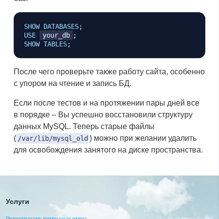
Копировать
SHOW
DATABASES
;
USE
your_db
;
SHOW
TABLES
;
После чего проверьте также работу сайта, особенно
с упором на чтение и запись БД.
Если после тестов и на протяжении пары дней все
в порядке – Вы успешно восстановили структуру
данных MySQL. Теперь старые файлы
(
) можно при желании удалить
/var/lib/mysql_old
для освобождения занятого на диске пространства.
Услуги
Регистрация доменных имен