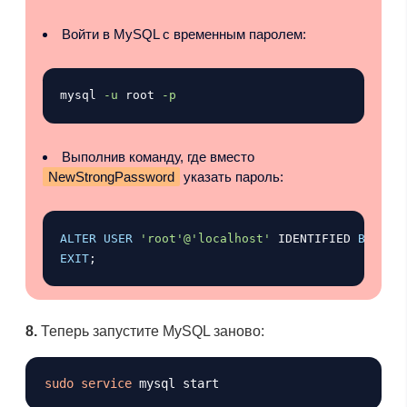
Войти в MySQL с временным паролем:
Копировать
mysql 
-u
 root 
-p
Выполнив команду, где вместо
NewStrongPassword
указать пароль:
Копировать
ALTER
USER
'root'
@'localhost'
 IDENTIFIED 
BY
'
N
EXIT
;
8.
Теперь запустите MySQL заново:
Копировать
sudo
service