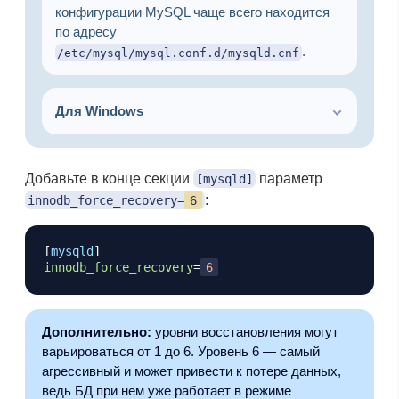
конфигурации MySQL чаще всего находится
по адресу
.
/etc/mysql/mysql.conf.d/mysqld.cnf
Для Windows
Добавьте в конце секции
параметр
[mysqld]
:
innodb_force_recovery=
6
Копировать
[
mysqld
]
innodb_force_recovery
=
6
Дополнительно:
уровни восстановления могут
варьироваться от 1 до 6. Уровень 6 — самый
агрессивный и может привести к потере данных,
ведь БД при нем уже работает в режиме