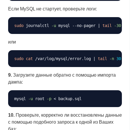
Если MySQL не стартует, проверьте логи:
Копировать
sudo
 journalctl 
-u
 mysql --no-pager 
|
tail
-30
или
Копировать
sudo
cat
 /var/log/mysql/error.log 
|
tail
-n
30
9.
Загрузите данные обратно с помощью импорта
дампа:
Копировать
mysql 
-u
 root 
-p
<
10.
Проверьте, корректно ли восстановлены данные
с помощью подобного запроса к одной из Ваших
баз: