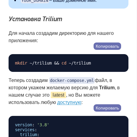
– Ваше доменное имя.
YOUR_DOMAIN
Установка Trilium
Для начала создадим директорию для нашего
приложения:
Копировать
mkdir
 ~/trilium 
&&
cd
Теперь создадим
файл, в
docker-compose.yml
котором укажем желаемую версию для
Trilium
, в
нашем случае это
latest
, но Вы можете
использовать любую
доступную
:
Копировать
version
:
'3.8'
services
:
trilium
: