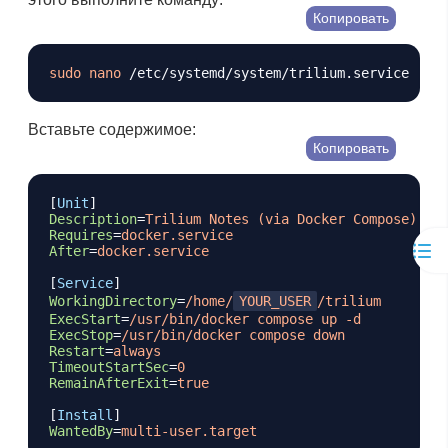
Копировать
sudo
nano
Вставьте содержимое:
Копировать
[
Unit
]
Description
=
Trilium Notes (via Docker Compose)
Requires
=
docker.service
After
=
docker.service
[
Service
]
WorkingDirectory
=
/home/
YOUR_USER
/trilium
ExecStart
=
/usr/bin/docker compose up -d
ExecStop
=
/usr/bin/docker compose down
Restart
=
always
TimeoutStartSec
=
0
RemainAfterExit
=
true
[
Install
]
WantedBy
=
multi-user.target