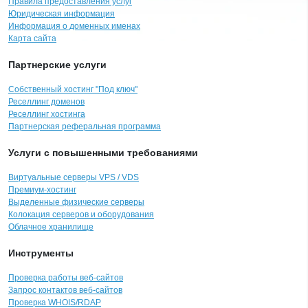
Правила предоставления услуг
Юридическая информация
Информация о доменных именах
Карта сайта
Партнерские услуги
Собственный хостинг "Под ключ"
Реселлинг доменов
Реселлинг хостинга
Партнерская реферальная программа
Услуги с повышенными требованиями
Виртуальные серверы VPS / VDS
Премиум-хостинг
Выделенные физические серверы
Колокация серверов и оборудования
Облачное хранилище
Инструменты
Проверка работы веб-сайтов
Запрос контактов веб-сайтов
Проверка WHOIS/RDAP