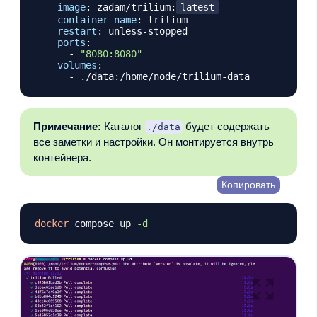
image
:
 zadam/trilium
:
latest
container_name
:
 trilium

restart
:
 unless
-
stopped

ports
:
-
"8080:8080"
volumes
:
-
 ./data
:
/home/node/trilium
-
Примечание:
Каталог
будет содержать
./data
все заметки и настройки. Он монтируется внутрь
контейнера.
Копировать
docker
 compose up 
-d