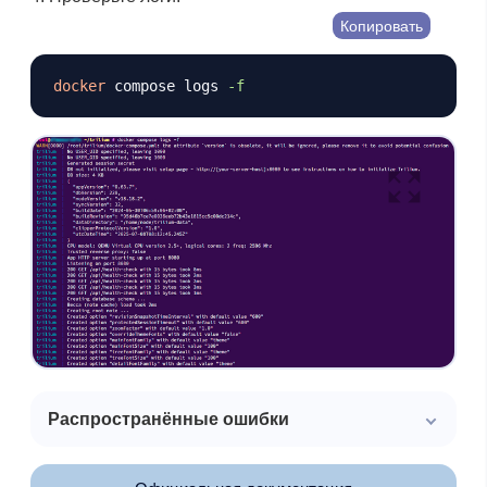
Копировать
docker
 compose logs 
-f
Распространённые ошибки