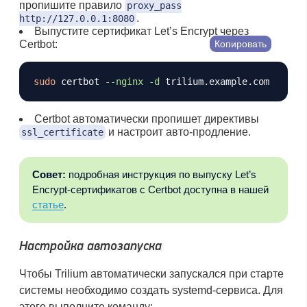
пропишите правило
proxy_pass
.
http://127.0.0.1:8080
Выпустите сертификат Let’s Encrypt через
Certbot:
Копировать
sudo
 certbot 
--nginx
-d
Certbot автоматически пропишет директивы
и настроит авто-продление.
ssl_certificate
Совет:
подробная инструкция по выпуску Let’s
Encrypt-сертификатов с Certbot доступна в нашей
статье
.
Настройка автозапуска
Чтобы Trilium автоматически запускался при старте
системы необходимо создать systemd-сервиса. Для
этого выполните команду: