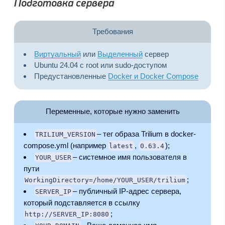
Подготовка сервера
Требования
Виртуальный
или
Выделенный
сервер
Ubuntu 24.04 с root или sudo-доступом
Предустановленные
Docker и Docker Compose
Переменные, которые нужно заменить
– тег образа Trilium в docker-
TRILIUM_VERSION
compose.yml (например
,
);
latest
0.63.4
– системное имя пользователя в
YOUR_USER
пути
;
WorkingDirectory=/home/YOUR_USER/trilium
– публичный IP-адрес сервера,
SERVER_IP
который подставляется в ссылку
;
http://SERVER_IP:8080