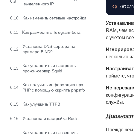
6.9
выделенного IP
cp
6.10
Как изменить сетевые настройки
Устанавли
RAM, чем ес
6.11
Как разместить Telegram-бота
с учётом вс
Установка DNS-сервера на
6.12
Игнорирова
примере BIND9
несколько ча
Как установить и настроить
6.13
Настраивать
прокси-сервер Squid
поймёте, что
Как получить информацию про
6.14
Не перезап
PHP с помощью скрипта phpinfo
конфигураци
службы.
6.15
Как улучшить TTFB
Диагност
6.16
Установка и настройка Redis
Прежде чем 
Как установить и развернуть