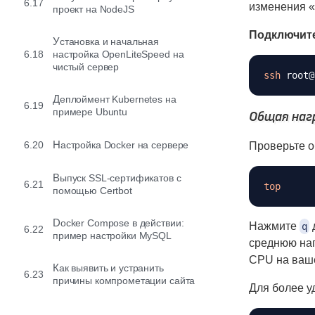
6.17
изменения «
проект на NodeJS
Подключите
Установка и начальная
6.18
настройка OpenLiteSpeed на
чистый сервер
ssh
Деплоймент Kubernetes на
6.19
примере Ubuntu
Общая наг
6.20
Настройка Docker на сервере
Проверьте о
Выпуск SSL-сертификатов с
6.21
top
помощью Certbot
Docker Compose в действии:
Нажмите
д
q
6.22
пример настройки MySQL
среднюю наг
CPU на ваше
Как выявить и устранить
6.23
причины компрометации сайта
Для более у