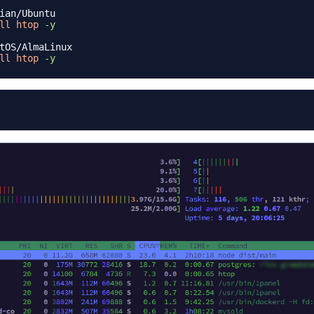
ian/Ubuntu
ll
htop
-y
tOS/AlmaLinux
ll
htop
-y