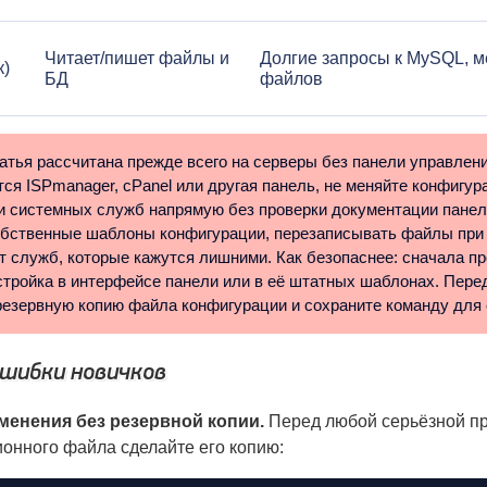
Читает/пишет файлы и
Долгие запросы к MySQL, м
к)
БД
файлов
татья рассчитана прежде всего на серверы без панели управлени
ся ISPmanager, cPanel или другая панель, не меняйте конфигура
 системных служб напрямую без проверки документации панел
обственные шаблоны конфигурации, перезаписывать файлы при
т служб, которые кажутся лишними. Как безопаснее: сначала пр
стройка в интерфейсе панели или в её штатных шаблонах. Пере
резервную копию файла конфигурации и сохраните команду для 
шибки новичков
менения без резервной копии.
Перед любой серьёзной п
онного файла сделайте его копию: