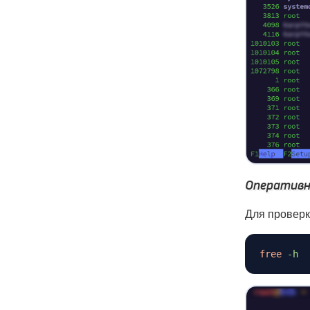
Оперативн
Для проверк
free
-h