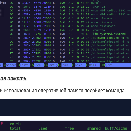
ая память
и использования оперативной памяти подойдёт команда: