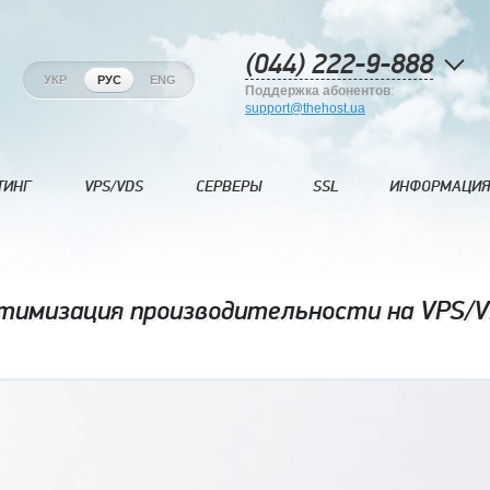
(044) 222-9-888
УКР
РУС
ENG
Поддержка абонентов
:
support@thehost.ua
ТИНГ
VPS/VDS
СЕРВЕРЫ
SSL
ИНФОРМАЦИЯ
имизация производительности на VPS/V