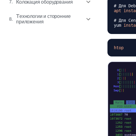
7.
Колокация оборудования
# Для Deb
apt
insta
Технологии и сторонние
8.
# Для Cen
приложения
yum 
insta
htop