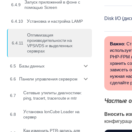
Запуск приложений в фоне с
6.4.9
помощью Screen
Disk I/O (дис
6.4.10
Установка и настройка LAMP
Оптимизация
производительности на
6.4.11
Важно
: С
VPS/VDS и выделенных
использует
серверах
PHP-FPM и
хранить с
6.5
Базы данных
зависеть о
нужная на
6.6
Панели управления сервером
сделайте 
Сетевые утилиты диагностики:
6.7
ping, tracert, traceroute и mtr
Частые о
Установка IonCube Loader на
Вносить из
6.8
сервер
конфигураци
Как изменить PTR-запись для