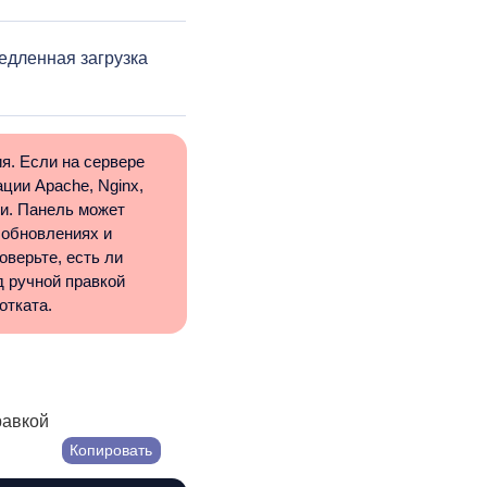
едленная загрузка
я. Если на сервере
ции Apache, Nginx,
и. Панель может
 обновлениях и
оверьте, есть ли
д ручной правкой
отката.
равкой
Копировать