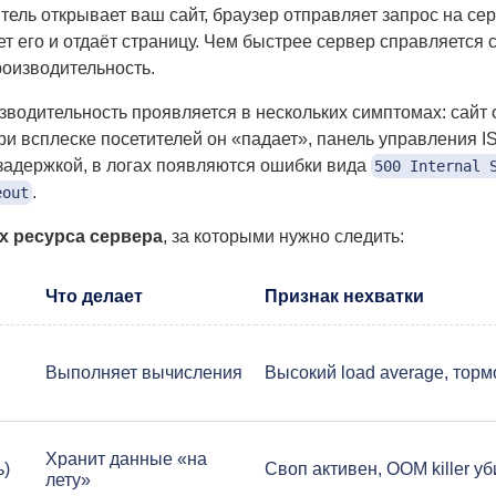
итель открывает ваш сайт, браузер отправляет запрос на се
т его и отдаёт страницу. Чем быстрее сервер справляется 
оизводительность.
зводительность проявляется в нескольких симптомах: сайт
ри всплеске посетителей он «падает», панель управления I
 задержкой, в логах появляются ошибки вида
500 Internal 
.
eout
х ресурса сервера
, за которыми нужно следить:
Что делает
Признак нехватки
Выполняет вычисления
Высокий load average, тор
Хранит данные «на
ь)
Своп активен, OOM killer у
лету»