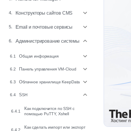
4.
Конструкторы сайтов CMS
5.
Email и почтовые сервисы
6.
Администрирование системы
6.1
Общая информация
6.2
Панель управления VM-Cloud
6.3
Облачное хранилище KeepData
6.4
SSH
Как подключится по SSH c
6.4.1
помощью PuTTY, Xshell
Как сделать импорт или экспорт
6.4.2