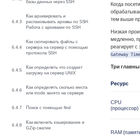
базы данных через SSH
Когда посет
обрабатывае
Как архивировать и
тем выше пр
6.4.3
распаковывать архивы по SSH.
Работа с архивами по SSH
Низкая прои
медленно, п
Как скопировать файлы с
реагирует с
6.4.4
сервера на сервер с помощью
протокола SSH
Gateway Tim
Три главны
Как определить что создает
6.4.5
нагрузку на сервер UNIX
Ресурс
Как определять сколько места
6.4.6
или inode занято на сервере
CPU
6.4.7
Поиск с помощью find
(процессор)
Как включить кэширование и
6.4.8
GZip сжатие
RAM (памят