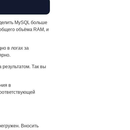
делить MySQL больше
т общего объёма RAM, и
о в логах за
ярно.
 результатом. Так вы
ния в
соответствующей
регружен. Вносить