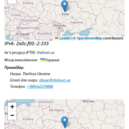
Leaflet
|
©
OpenStreetMap
contributors
IPv6: 2a0c:f00::2:333
Ім'я ресурсу (PTR):
thehost.ua
Місцезнаходження:
Украина
Провайдер:
Назва:
TheHost Ukraine
Email для скарг:
abuse@thehost.ua
Телефон:
+380442229888
+
−