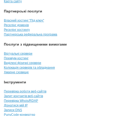
Карта сайту
Партнерські послуги
Власний хостинг "Під ключ"
Реселінг доменів
Реселінг хостингу
Партнерська реферальна програма
Послуги з підвищеними вимогами
Віртуальні сервери
Преміум-хостинг
Виділені фізичні сервери
Колокація серверів та обладнання
Хмарне сховище
Інструменти
Перевірка роботи веб-сайтів
Запит контактів веб-сайтів
Перевірка Whois/RDAP
Дізнатися мій IP
Записи DNS
PunyCode-конвертер