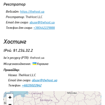
Реєстратор
Вебсайт:
https://thehost.ua
Реєстратор:
TheHost LLC
Email для скарг:
abuse@thehost.ua
Телефон для скарг:
+380442229888
Хостинг
IPv4: 91.234.32.2
Ім'я ресурсу (PTR):
thehost.ua
Місцезнаходження:
Украина
Провайдер:
Назва:
TheHost LLC
Email для скарг:
abuse@thehost.ua
Телефон:
+48226022842
+
−