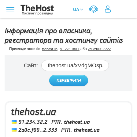
Інформація про власника,
реєстратора та хостингу сайтів
Приклади запитів:
,
або
thehost.ua
91.223.180.1
2a0c:f00::2:222
Сайт:
ПЕРЕВІРИТИ
thehost.ua
91.234.32.2
PTR:
thehost.ua
2a0c:f00::2:333
PTR:
thehost.ua