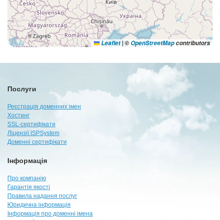
Leaflet
|
©
OpenStreetMap
contributors
Послуги
Реєстрація доменних імен
Хостинг
SSL-сертифікати
Ліцензії ISPSystem
Доменні сертифікати
Інформація
Про компанію
Гарантія якості
Правила надання послуг
Юридична інформація
Інформація про доменні імена