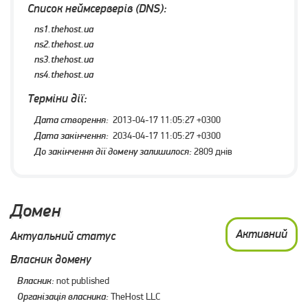
Список неймсерверів (DNS):
ns1.thehost.ua
ns2.thehost.ua
ns3.thehost.ua
ns4.thehost.ua
Терміни дії:
Дата створення:
2013-04-17 11:05:27 +0300
Дата закінчення:
2034-04-17 11:05:27 +0300
До закінчення дії домену залишилося:
2809 днів
Домен
Активний
Актуальний статус
Власник домену
Власник:
not published
Організація власника:
TheHost LLC