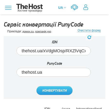
Сервіс конвертації PunyCode
Очистити форму
Приклади:
,
домен.su
компанія.укр
IDN
PunyCode
КОНВЕРТУВАТИ
IDN - (англ. Internationalized