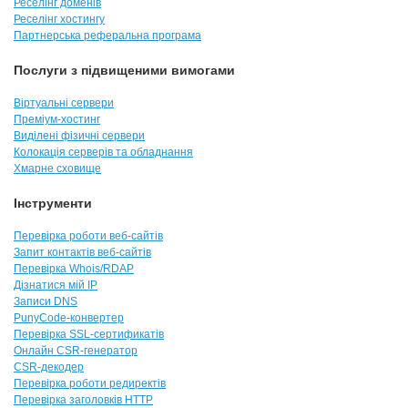
Реселінг доменів
Реселінг хостингу
Партнерська реферальна програма
Послуги з підвищеними вимогами
Віртуальні сервери
Преміум-хостинг
Виділені фізичні сервери
Колокація серверів та обладнання
Хмарне сховище
Інструменти
Перевірка роботи веб-сайтів
Запит контактів веб-сайтів
Перевірка Whois/RDAP
Дізнатися мій IP
Записи DNS
PunyCode-конвертер
Перевірка SSL-сертификатів
Онлайн CSR-генератор
CSR-декодер
Перевірка роботи редиректів
Перевірка заголовків HTTP