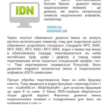
Domain Names - доменні імена
національними мовами) - це
домени, які мають нелатинські
символи національних алфавітів,
наприклад:
домен.su
компанія.укр
Через технічні обмеження доменні імена не можуть
містити нелатинських символів, тому для подолання цього
обмеження розроблено спеціальні стандарти RFC 3490,
RFC 3491, RFC 3492 і RFC 3454, згідно з якими такі імена
в обов'язковому порядку перетворюються на набір
англійських букв, цифр і дефісів, а перед таким
перетвореним ім'ям пишеться спеціальний префікс «xn-
-». Таке перетворення називається Punycode. Воно
дозволяє кодувати нелатинські імена в національних
алфавітах ASCII-символами.
Процес обробки перетворення бере на себе браузер
клієнта. Тому введення в рядок браузера «приклад.іспит» і
«xn - e1afmkfd.xn - 80akhbyknj4f» - для сучасних браузерів
це одне й те саме. У базах DNS-серверів зберігається
тільки другий варіант. Фактично доменні імена
національними мовами є псевдонімами для імен, які
починаються з «xn--».