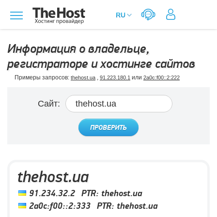
Информация о владельце,
регистраторе и хостинге сайтов
Примеры запросов:
,
или
thehost.ua
91.223.180.1
2a0c:f00::2:222
Сайт:
ПРОВЕРИТЬ
thehost.ua
91.234.32.2
PTR:
thehost.ua
2a0c:f00::2:333
PTR:
thehost.ua