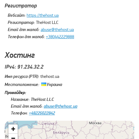
Регистратор
Вебсайт:
https://thehost.ua
Регистратор:
TheHost LLC
Email для жалоб:
abuse@thehost.ua
Телефон для жалоб:
+380442229888
Хостинг
IPv4: 91.234.32.2
Имя ресурса (PTR):
thehost.ua
Местоположение:
Украина
Провайдер:
Название:
TheHost LLC
Email для жалоб:
abuse@thehost.ua
Телефон:
+48226022842
+
−