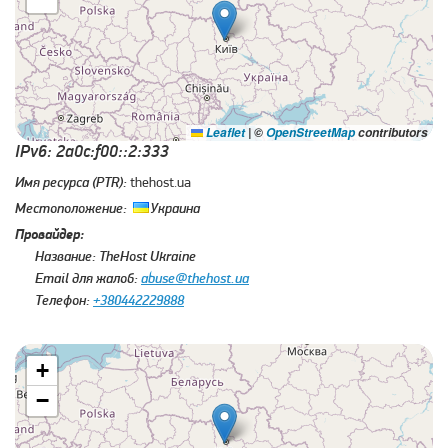
Leaflet
|
©
OpenStreetMap
contributors
IPv6: 2a0c:f00::2:333
Имя ресурса (PTR):
thehost.ua
Местоположение:
Украина
Провайдер:
Название:
TheHost Ukraine
Email для жалоб:
abuse@thehost.ua
Телефон:
+380442229888
+
−