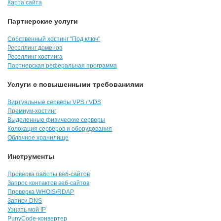
Карта сайта
Партнерские услуги
Собственный хостинг "Под ключ"
Реселлинг доменов
Реселлинг хостинга
Партнерская реферальная программа
Услуги с повышенными требованиями
Виртуальные серверы VPS / VDS
Премиум-хостинг
Выделенные физические серверы
Колокация серверов и оборудования
Облачное хранилище
Инструменты
Проверка работы веб-сайтов
Запрос контактов веб-сайтов
Проверка WHOIS/RDAP
Записи DNS
Узнать мой IP
PunyCode-конвертер