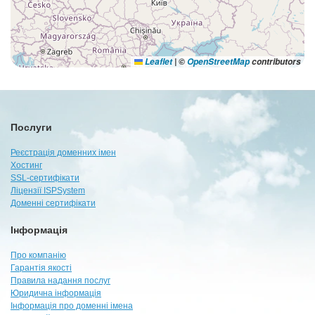
Leaflet
|
©
OpenStreetMap
contributors
Послуги
Реєстрація доменних імен
Хостинг
SSL-сертифікати
Ліцензії ISPSystem
Доменні сертифікати
Інформація
Про компанію
Гарантія якості
Правила надання послуг
Юридична інформація
Інформація про доменні імена