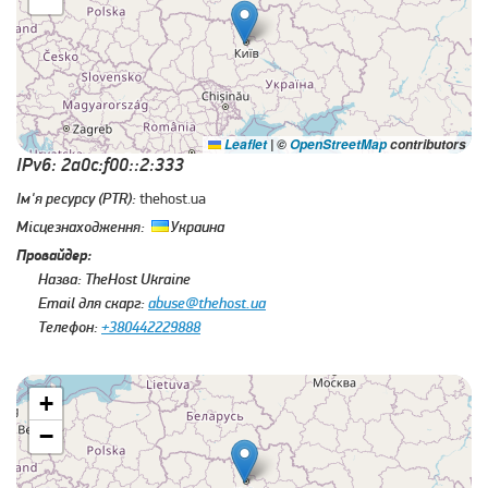
Leaflet
|
©
OpenStreetMap
contributors
IPv6: 2a0c:f00::2:333
Ім'я ресурсу (PTR):
thehost.ua
Місцезнаходження:
Украина
Провайдер:
Назва:
TheHost Ukraine
Email для скарг:
abuse@thehost.ua
Телефон:
+380442229888
+
−