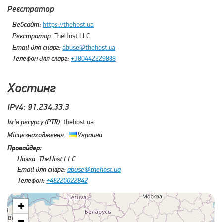
Реєстратор
Вебсайт:
https://thehost.ua
Реєстратор:
TheHost LLC
Email для скарг:
abuse@thehost.ua
Телефон для скарг:
+380442229888
Хостинг
IPv4: 91.234.33.3
Ім'я ресурсу (PTR):
thehost.ua
Місцезнаходження:
Украина
Провайдер:
Назва:
TheHost LLC
Email для скарг:
abuse@thehost.ua
Телефон:
+48226022842
+
−