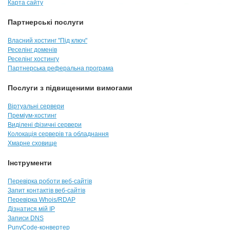
Карта сайту
Партнерські послуги
Власний хостинг "Під ключ"
Реселінг доменів
Реселінг хостингу
Партнерська реферальна програма
Послуги з підвищеними вимогами
Віртуальні сервери
Преміум-хостинг
Виділені фізичні сервери
Колокація серверів та обладнання
Хмарне сховище
Інструменти
Перевірка роботи веб-сайтів
Запит контактів веб-сайтів
Перевірка Whois/RDAP
Дізнатися мій IP
Записи DNS
PunyCode-конвертер