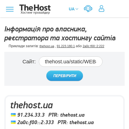
Інформація про власника,
реєстратора та хостингу сайтів
Приклади запитів:
,
або
thehost.ua
91.223.180.1
2a0c:f00::2:222
Сайт:
ПЕРЕВІРИТИ
thehost.ua
91.234.33.3
PTR:
thehost.ua
2a0c:f00::2:333
PTR:
thehost.ua