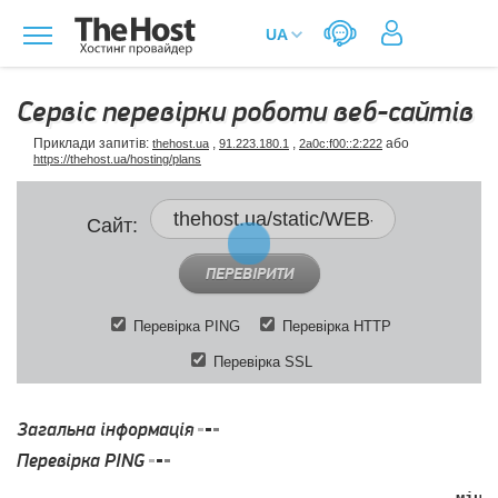
Сервіс перевірки роботи веб-сайтів
Приклади запитів:
,
,
або
thehost.ua
91.223.180.1
2a0c:f00::2:222
https://thehost.ua/hosting/plans
Сайт:
ПЕРЕВІРИТИ
Перевірка PING
Перевірка HTTP
Перевірка SSL
Загальна інформація
Перевірка PING