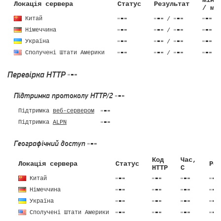
мін 
Локація сервера
Статус
Результат
/ ма
Китай
/
Німеччина
/
Україна
/
Сполучені Штати Америки
/
Перевірка HTTP
Підтримка протоколу HTTP/2
Підтримка
веб-сервером
Підтримка
ALPN
Географічний доступ
Код
Час,
Локація сервера
Статус
Роз
HTTP
C
Китай
Німеччина
Україна
Сполучені Штати Америки