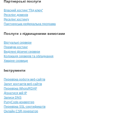
Партнерські послуги
Власний хостинг "Під ключ"
Реселінг доменів
Реселінг хостингу
Партнерська реферальна програма
Послуги з підвищеними вимогами
Віртуальні сервери
Преміум-хостинг
Виділені фізичні сервери
Колокація серверів та обладнання
Хмарне сховище
Інструменти
Перевірка роботи веб-сайтів
Запит контактів веб-сайтів
Перевірка Whois/RDAP
Дізнатися мій IP
Записи DNS
PunyCode-конвертер
Перевірка SSL-сертификатів
Онлайн CSR-генератор