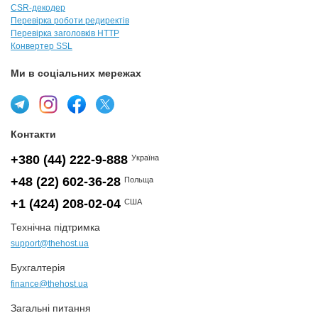
CSR-декодер
Перевірка роботи редиректів
Перевірка заголовків HTTP
Конвертер SSL
Ми в соціальних мережах
Контакти
+380 (44) 222-9-888
Україна
+48 (22) 602-36-28
Польща
+1 (424) 208-02-04
США
Технічна підтримка
support@thehost.ua
Бухгалтерія
finance@thehost.ua
Загальні питання