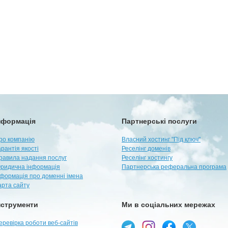
нформація
Партнерські послуги
ро компанію
Власний хостинг "Під ключ"
арантія якості
Реселінг доменів
равила надання послуг
Реселінг хостингу
ридична інформація
Партнерська реферальна програма
нформація про доменні імена
арта сайту
нструменти
Ми в соціальних мережах
еревірка роботи веб-сайтів