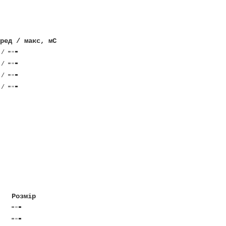
ред / макс, мС
/
/
/
/
Розмір