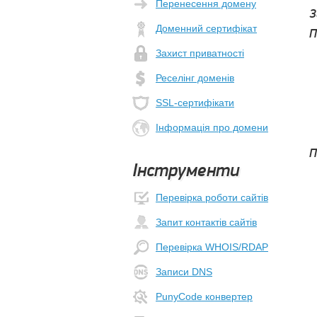
Перенесення домену
З
Доменний сертифікат
П
Захист приватності
Реселінг доменів
SSL-сертифікати
Інформація про домени
П
Інструменти
Перевірка роботи сайтів
Запит контактів сайтів
Перевірка WHOIS/RDAP
Записи DNS
PunyCode конвертер