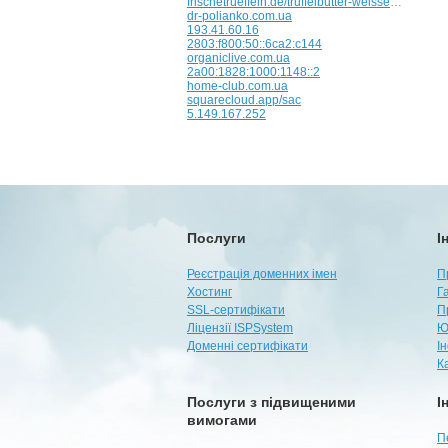
frischetrueffeln.de/truffelbutter-weissen-truffel
dr-polianko.com.ua
193.41.60.16
2803:f800:50::6ca2:c144
organiclive.com.ua
2a00:1828:1000:1148::2
home-club.com.ua
squarecloud.app/sac
5.149.167.252
Послуги
І
Реєстрація доменних імен
П
Хостинг
Г
SSL-сертифікати
П
Ліцензії ISPSystem
Ю
Доменні сертифікати
І
К
Послуги з підвищеними
І
вимогами
П