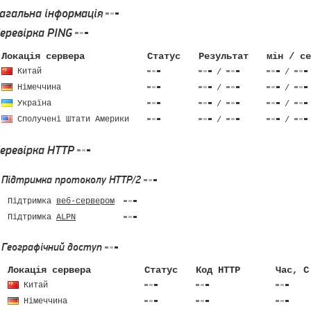
агальна інформація
еревірка PING
Локація сервера
Статус
Результат
мін / се
Китай
/
/
Німеччина
/
/
Україна
/
/
Сполучені Штати Америки
/
/
еревірка HTTP
Підтримка протоколу HTTP/2
Підтримка
веб-сервером
Підтримка
ALPN
Географічний доступ
Локація сервера
Статус
Код HTTP
Час, C
Китай
Німеччина