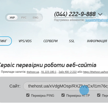
(044) 222-9-888
УКР
РУС
ENG
Підтримка абонентів:
support@thehost
ТИНГ
VPS/VDS
СЕРВЕРИ
SSL
ІНФОРМАЦІЯ
Сервіс перевірки роботи веб-сайтів
Приклади запитів:
,
,
або
thehost.ua
91.223.180.1
2a0c:f00::2:222
https://thehost.ua/ho
Сайт:
Перевірка PING
Перевірка HTTP
Пере