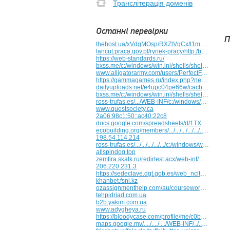
Транслітерація доменів
Останні перевірки
П
thehost.ua/xVdgMOsp/RXZlVqCx/l1m76cjif1ml.html
lancut.praca.gov.pl/rynek-pracy/http:/bxss.me/fit.txt
https://web-standards.ru/
bxss.me/c:/windows/win.ini/shells/shells/c:/windows/xfs.bxss.me/bxss.me/./t/fit.txt
www.alligatorarmy.com/users/PerfectFinish3
https://gammagames.ru/index.php?newsid=9364
dailyuploads.net/e4upc04pe66w/cach_bat_may_tinh_so_tren_win7jzggf.pdf
bxss.me/c:/windows/win.ini/shells/shells/c:/../windows/xfs.bxss.me/bxss.me/t/fit.txt
ross-trufas.es/.../WEB-INF/c:/windows/win.ini
www.questsociety.ca
2a06:98c1:50::ac40:22c8
docs.google.com/spreadsheets/d/1TX_aLLDPGix9qS2brSp91nXcXLFWGx9S_BUJ6AjtUak/edit?usp=sharing/ipad12-9ipad11-ipad-minipad-air-ipad-pro-series-skins/DIvDDTJrGks/all-about-adult-seo//simple-ways-to-increase-the-value-of-your-home/prismotube-post-a-comment-guest-name/..
ecobuilding.org/members/.../.../.../.../.../.../.../.../windows/win.ini
198.54.114.214
ross-trufas.es/.../.../.../.../.../c:/windows/win.ini/WEB-INF/../../../../../Gemfile
allspindog.top
zemfira.skatk.ru/redirtest.acx/web-inf/web-inf/..../..../..../..../http:/bxss.me/t/fit.txt
206.220.231.3
https://sedeclave.dgt.gob.es/web_ncit_consulta/solicitarcita.faces
khanbet.fsni.kz
ozassignmenthelp.com/au/coursework-help-australia-services
tehpidriad.com.ua
b2b.yakim.com.ua
www.adygheya.ru
https://bloodycase.com/profile/me/c0b3c6c3-655c-4d9f-a8fa-7f583205ecd7
maps.google.mv/..../..../..../WEB-INF/../../../../../../../etc/passwd