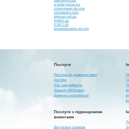
salestrend.top
a-solar-group.eu
crowngreen.de.com
inhostedns.com
stgroup.net.ua
myfish.ua
5.58.2.26
winspiritcasino-at.com
Послуги
І
Реєстрація доменних імен
П
Хостинг
Г
SSL-сертифікати
П
Ліцензії ISPSystem
Ю
Доменні сертифікати
І
К
Послуги з підвищеними
І
вимогами
П
Віртуальні сервери
З