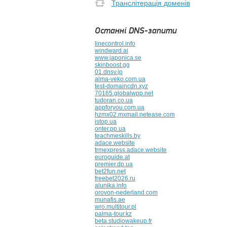
Транслітерація доменів
Останні DNS-запити
linecontrol.info
windward.ai
www.japonica.se
skinboost.gg
01.dnsv.jp
alma-veko.com.ua
test-domaincdn.xyz
70165.globalwpp.net
tudoran.co.ua
appforyou.com.ua
hzmx02.mxmail.netease.com
istop.ua
onter.pp.ua
teachmeskills.by
adace.website
trmexpress.adace.website
euroguide.at
premier.dp.ua
bet2fun.net
freebet2026.ru
alunika.info
orovon-nederland.com
munafis.ae
wro.multitour.pl
palma-tour.kz
beta.studiowakeup.fr