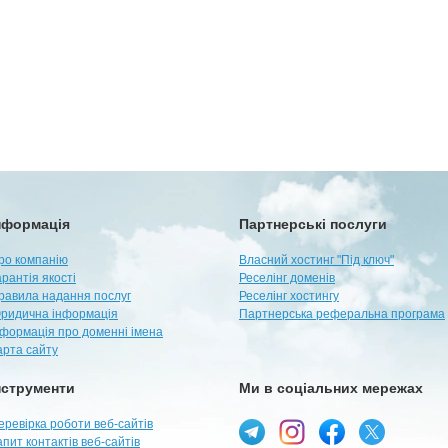
нформація
Партнерські послуги
ро компанію
Власний хостинг "Під ключ"
арантія якості
Реселінг доменів
равила надання послуг
Реселінг хостингу
ридична інформація
Партнерська реферальна програма
нформація про доменні імена
арта сайту
нструменти
Ми в соціальних мережах
еревірка роботи веб-сайтів
апит контактів веб-сайтів