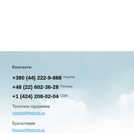
Контакти
+380 (44) 222-9-888
Україна
+48 (22) 602-36-28
Польща
+1 (424) 208-02-04
США
Технічна підтримка
support@thehost.ua
Бухгалтерія
finance@thehost.ua