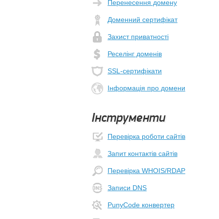
Перенесення домену
Доменний сертифікат
Захист приватності
Реселінг доменів
SSL-сертифікати
Інформація про домени
Інструменти
Перевірка роботи сайтів
Запит контактів сайтів
Перевірка WHOIS/RDAP
Записи DNS
PunyCode конвертер