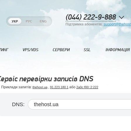
(044) 222-9-888
УКР
РУС
ENG
Підтримка абонентів:
support@thehost
ТИНГ
VPS/VDS
СЕРВЕРИ
SSL
ІНФОРМАЦІЯ
Сервіс перевірки записів DNS
Приклади запитів:
,
або
thehost.ua
91.223.180.1
2a0c:f00::2:222
DNS: