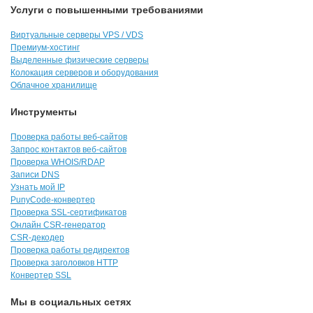
Услуги с повышенными требованиями
Виртуальные серверы VPS / VDS
Премиум-хостинг
Выделенные физические серверы
Колокация серверов и оборудования
Облачное хранилище
Инструменты
Проверка работы веб-сайтов
Запрос контактов веб-сайтов
Проверка WHOIS/RDAP
Записи DNS
Узнать мой IP
PunyCode-конвертер
Проверка SSL-сертификатов
Онлайн CSR-генератор
CSR-декодер
Проверка работы редиректов
Проверка заголовков HTTP
Конвертер SSL
Мы в социальных сетях