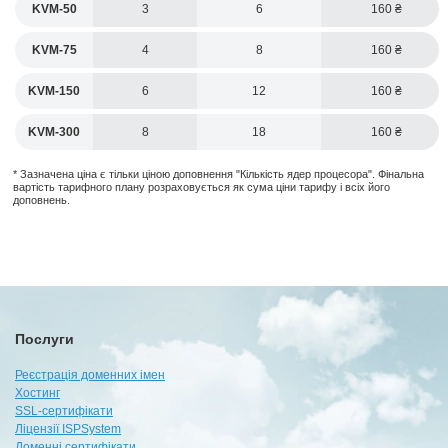
KVM-50
3
6
160
KVM-75
4
8
160
KVM-150
6
12
160
KVM-300
8
18
160
* Зазначена ціна є тільки ціною доповнення "Кількість ядер процесора". Фінальна
вартість тарифного плану розраховується як сума ціни тарифу і всіх його
доповнень.
Послуги
Реєстрація доменних імен
Хостинг
SSL-сертифікати
Ліцензії ISPSystem
Доменні сертифікати