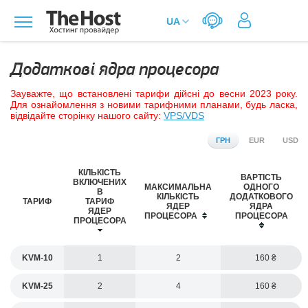
Додаткові ядра процесора
Зауважте, що встановлені тарифи дійсні до весни 2023 року.
Для ознайомлення з новими тарифними планами, будь ласка,
відвідайте сторінку нашого сайту:
VPS/VDS
ГРН
EUR
USD
КІЛЬКІСТЬ
ВАРТІСТЬ
ВКЛЮЧЕНИХ
МАКСИМАЛЬНА
ОДНОГО
В
КІЛЬКІСТЬ
ДОДАТКОВОГО
ТАРИФ
ТАРИФ
ЯДЕР
ЯДРА
ЯДЕР
ПРОЦЕСОРА
ПРОЦЕСОРА
ПРОЦЕСОРА
KVM-10
1
2
160
KVM-25
2
4
160