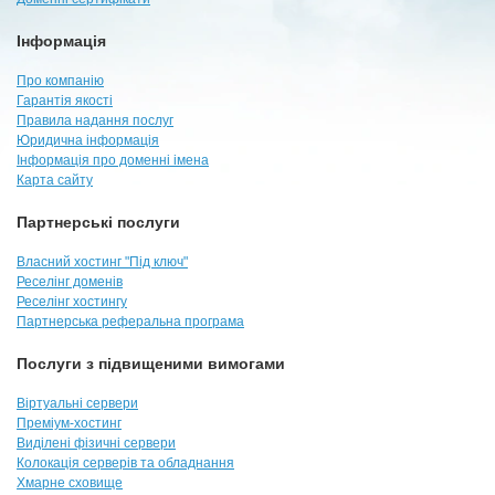
Інформація
Про компанію
Гарантія якості
Правила надання послуг
Юридична інформація
Інформація про доменні імена
Карта сайту
Партнерські послуги
Власний хостинг "Під ключ"
Реселінг доменів
Реселінг хостингу
Партнерська реферальна програма
Послуги з підвищеними вимогами
Віртуальні сервери
Преміум-хостинг
Виділені фізичні сервери
Колокація серверів та обладнання
Хмарне сховище