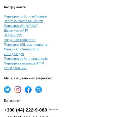
Інструменти
Перевірка роботи веб-сайтів
Запит контактів веб-сайтів
Перевірка Whois/RDAP
Дізнатися мій IP
Записи DNS
PunyCode-конвертер
Перевірка SSL-сертификатів
Онлайн CSR-генератор
CSR-декодер
Перевірка роботи редиректів
Перевірка заголовків HTTP
Конвертер SSL
Ми в соціальних мережах
Контакти
+380 (44) 222-9-888
Україна