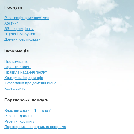
Послуги
Реєстрація доменних імен
Хостинг
SSL-сертифікати
Ліцензії ISPSystem
Доменні сертифікати
Інформація
Про компанію
Гарантія якості
Правила надання послуг
Юридична інформація
Інформація про доменні імена
Карта сайту
Партнерські послуги
Власний хостинг "Під ключ"
Реселінг доменів
Реселінг хостингу
Партнерська реферальна програма