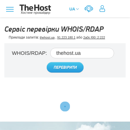
Сервіс перевірки WHOIS/RDAP
Приклади запитів:
,
або
thehost.ua
91.223.180.1
2a0c:f00::2:222
WHOIS/RDAP:
ПЕРЕВІРИТИ