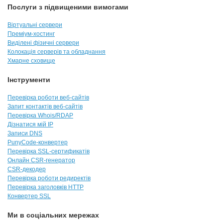
Послуги з підвищеними вимогами
Віртуальні сервери
Преміум-хостинг
Виділені фізичні сервери
Колокація серверів та обладнання
Хмарне сховище
Інструменти
Перевірка роботи веб-сайтів
Запит контактів веб-сайтів
Перевірка Whois/RDAP
Дізнатися мій IP
Записи DNS
PunyCode-конвертер
Перевірка SSL-сертификатів
Онлайн CSR-генератор
CSR-декодер
Перевірка роботи редиректів
Перевірка заголовків HTTP
Конвертер SSL
Ми в соціальних мережах