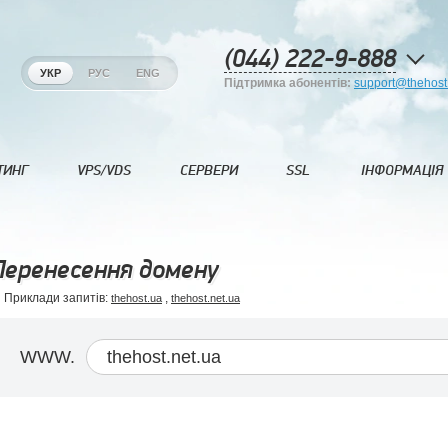
(044) 222-9-888
УКР
РУС
ENG
Підтримка абонентів:
support@thehost
ТИНГ
VPS/VDS
СЕРВЕРИ
SSL
ІНФОРМАЦІЯ
Перенесення домену
Приклади запитів:
,
thehost.ua
thehost.net.ua
WWW.