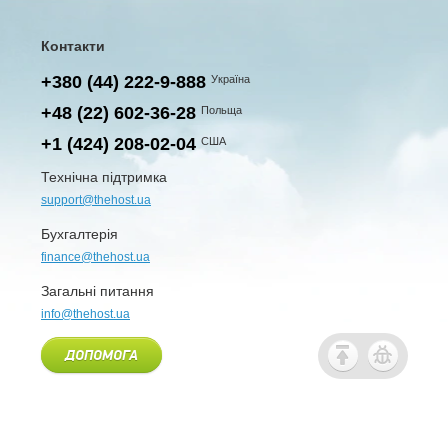
Контакти
+380 (44) 222-9-888
Україна
+48 (22) 602-36-28
Польща
+1 (424) 208-02-04
США
Технічна підтримка
support@thehost.ua
Бухгалтерія
finance@thehost.ua
Загальні питання
info@thehost.ua
ДОПОМОГА