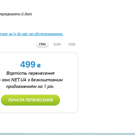
 працювати й далі.
нне ім'я до нас на обслуговування.
ГРН
EUR
USD
499
Вартість перенесення
в зоні NET.UA з безкоштовним
продовженням на 1 рік.
ПОЧАТИ ПЕРЕНЕСЕННЯ