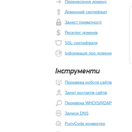
Перенесення домену
Доменний сертифікат
Захист приватності
Реселінг доменів
SSL-сертифікати
Інформація про домени
Інструменти
Перевірка роботи сайтів
Запит контактів сайтів
Перевірка WHOIS/RDAP
Записи DNS
PunyCode конвертер