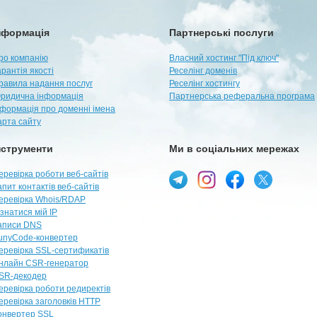
нформація
Партнерські послуги
ро компанію
Власний хостинг "Під ключ"
арантія якості
Реселінг доменів
равила надання послуг
Реселінг хостингу
ридична інформація
Партнерська реферальна програма
нформація про доменні імена
арта сайту
нструменти
Ми в соціальних мережах
еревірка роботи веб-сайтів
апит контактів веб-сайтів
еревірка Whois/RDAP
ізнатися мій IP
аписи DNS
unyCode-конвертер
еревірка SSL-сертификатів
нлайн CSR-генератор
SR-декодер
еревірка роботи редиректів
еревірка заголовків HTTP
онвертер SSL