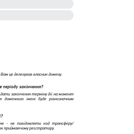
й Вам це делегував власник домену.
е періоду закінчення?
д дати закінчення терміну дії на момент
я доменного імені буде рівнозначним
і?
вне - не повідомляти код трансферу/
 як приймаючому реєстратору.