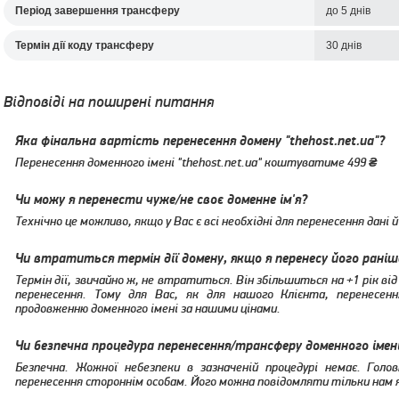
Період завершення трансферу
до 5 днів
Термін дії коду трансферу
30 днів
Відповіді на поширені питання
Яка фінальна вартість перенесення домену "thehost.net.ua"?
Перенесення доменного імені "thehost.net.ua" коштуватиме
499
Чи можу я перенести чуже/не своє доменне ім'я?
Технічно це можливо, якщо у Вас є всі необхідні для перенесення дані 
Чи втратиться термін дії домену, якщо я перенесу його раніш
Термін дії, звичайно ж, не втратиться. Він збільшиться на +1 рік ві
перенесення. Тому для Вас, як для нашого Клієнта, перенесенн
продовженню доменного імені за нашими цінами.
Чи безпечна процедура перенесення/трансферу доменного імен
Безпечна. Жожної небезпеки в зазначеній процедурі немає. Голо
перенесення стороннім особам. Його можна повідомляти тільки нам