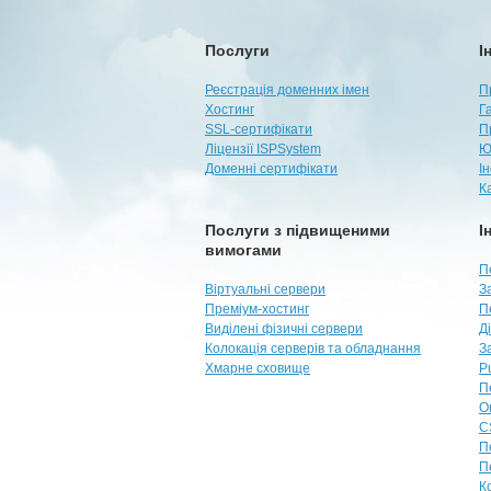
Послуги
І
Реєстрація доменних імен
П
Хостинг
Г
SSL-сертифікати
П
Ліцензії ISPSystem
Ю
Доменні сертифікати
І
К
Послуги з підвищеними
І
вимогами
П
Віртуальні сервери
З
Преміум-хостинг
П
Виділені фізичні сервери
Д
Колокація серверів та обладнання
З
Хмарне сховище
P
П
О
C
П
П
К