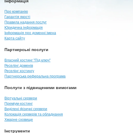
Інформація
Про компанію
Гарантія якості
Правила надання послуг
Юридична інформація
Інформація про доменні імена
Карта сайту
Партнерські послуги
Власний хостинг "Під ключ"
Реселінг доменів
Реселінг хостингу
Партнерська реферальна програма
Послуги з підвищеними вимогами
Віртуальні сервери
Преміум-хостинг
Виділені фізичні сервери
Колокація серверів та обладнання
Хмарне сховище
Інструменти