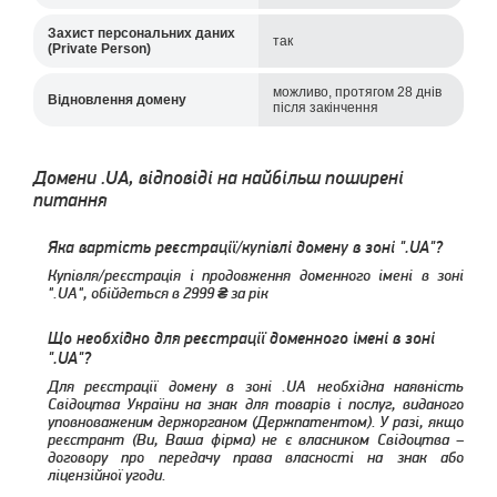
Захист персональних даних
так
(Private Person)
можливо, протягом 28 днів
Відновлення домену
після закінчення
Домени .UA, відповіді на найбільш поширені
питання
Яка вартість реєстрації/купівлі домену в зоні ".UA"?
Купівля/реєстрація і продовження доменного імені в зоні
".UA", обійдеться в
2999
за рік
Що необхідно для реєстрації доменного імені в зоні
".UA"?
Для реєстрації домену в зоні .UA необхідна наявність
Cвідоцтва України на знак для товарів і послуг, виданого
уповноваженим держорганом (Держпатентом). У разі, якщо
реєстрант (Ви, Ваша фірма) не є власником Свідоцтва –
договору про передачу права власності на знак або
ліцензійної угоди.