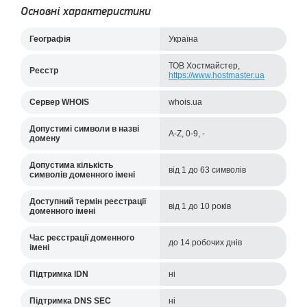
Основні характеристики
Географія
Україна
ТОВ Хостмайстер,
Реєстр
https://www.hostmaster.ua
Cервер WHOIS
whois.ua
Допустимі символи в назві
A-Z, 0-9, -
домену
Допустима кількість
від 1 до 63 символів
символів доменного імені
Доступний термін реєстрації
від 1 до 10 років
доменного імені
Час реєстрації доменного
до 14 робочих днів
імені
Підтримка IDN
ні
Підтримка DNS SEC
ні