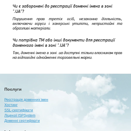
Чи є заборонені до реєстрації доменні імена в зоні
".UA"?
Порушення прав третіх осіб, незаконна діяльність,
включаючи віруси і хакерські утиліти, непристойні та
образливі матеріали.
Чи потрібна ТМ або інші документи для реєстрації
доменного імені в зоні ".UA"?
Так, доменні імена в зоні .ua доступні тільки власникам прав
на відповідні однойменні торговельні марки.
Послуги
Реєстрація доменних імен
Хостинг
SSL-сертифікати
Ліцензії ISPSystem
Доменні сертифікати