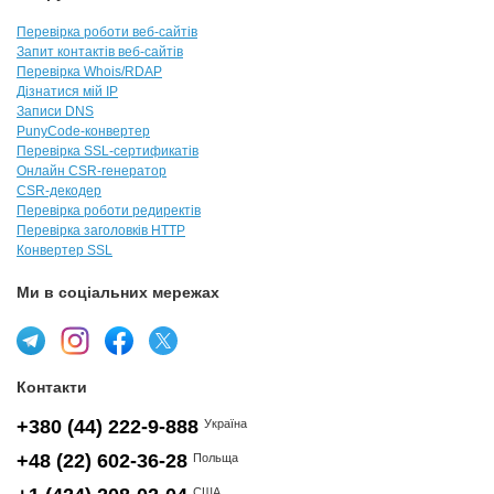
Перевірка роботи веб-сайтів
Запит контактів веб-сайтів
Перевірка Whois/RDAP
Дізнатися мій IP
Записи DNS
PunyCode-конвертер
Перевірка SSL-сертификатів
Онлайн CSR-генератор
CSR-декодер
Перевірка роботи редиректів
Перевірка заголовків HTTP
Конвертер SSL
Ми в соціальних мережах
Контакти
+380 (44) 222-9-888
Україна
+48 (22) 602-36-28
Польща
США