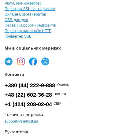
PunyCode-конвертер
Перевірка SSL-сертификатів
Онлайн CSR-генератор
CSR-декодер
Перевірка роботи редиректів
Перевірка заголовків HTTP
Конвертер SSL
Ми в соціальних мережах
Контакти
+380 (44) 222-9-888
Україна
+48 (22) 602-36-28
Польща
+1 (424) 208-02-04
США
Технічна підтримка
support@thehost.ua
Бухгалтерія