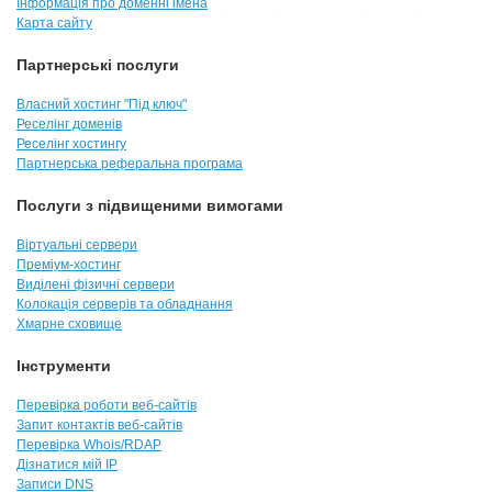
Інформація про доменні імена
Карта сайту
Партнерські послуги
Власний хостинг "Під ключ"
Реселінг доменів
Реселінг хостингу
Партнерська реферальна програма
Послуги з підвищеними вимогами
Віртуальні сервери
Преміум-хостинг
Виділені фізичні сервери
Колокація серверів та обладнання
Хмарне сховище
Інструменти
Перевірка роботи веб-сайтів
Запит контактів веб-сайтів
Перевірка Whois/RDAP
Дізнатися мій IP
Записи DNS