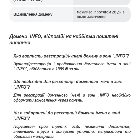
(Private Person)
можливо, протягом 28 днів
Відновлення домену
після закінчення
Домени .INFO, відповіді на найбільш поширені
питання
Яка вартість реєстрації/купівлі домену в зоні ".INFO"?
Купівля/реєстрація і продовження доменного імені в зоні
".INFO", обійдеться в
1599
за рік
Що необхідно для реєстрації доменного імені в зоні
".INFO"?
Для реєстрації доменного імені в зоні .INFO необхідно
оформити замовлення через панель.
Чи є заборонені до реєстрації доменні імена в зоні
".INFO"?
Порушення прав третіх осіб, незаконна діяльність,
включаючи віруси і хакерські утиліти, непристойні та
образливі матеріали.