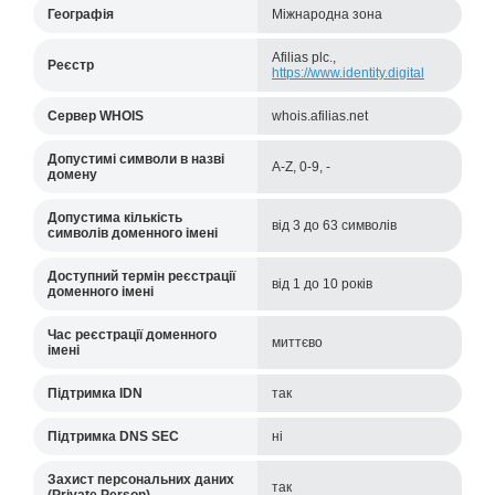
Географія
Міжнародна зона
Afilias plc.,
Реєстр
https://www.identity.digital
Cервер WHOIS
whois.afilias.net
Допустимі символи в назві
A-Z, 0-9, -
домену
Допустима кількість
від 3 до 63 символів
символів доменного імені
Доступний термін реєстрації
від 1 до 10 років
доменного імені
Час реєстрації доменного
миттєво
імені
Підтримка IDN
так
Підтримка DNS SEC
ні
Захист персональних даних
так