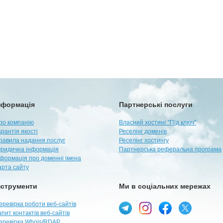
нформація
Партнерські послуги
ро компанію
Власний хостинг "Під ключ"
арантія якості
Реселінг доменів
равила надання послуг
Реселінг хостингу
ридична інформація
Партнерська реферальна програма
нформація про доменні імена
арта сайту
нструменти
Ми в соціальних мережах
еревірка роботи веб-сайтів
апит контактів веб-сайтів
еревірка Whois/RDAP