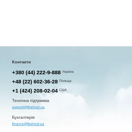
Контакти
+380 (44) 222-9-888
Україна
+48 (22) 602-36-28
Польща
+1 (424) 208-02-04
США
Технічна підтримка
support@thehost.ua
Бухгалтерія
finance@thehost.ua