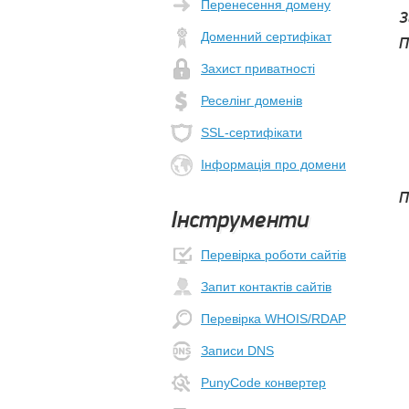
Перенесення домену
З
Доменний сертифікат
П
Захист приватності
Реселінг доменів
SSL-сертифікати
Інформація про домени
П
Інструменти
Перевірка роботи сайтів
Запит контактів сайтів
Перевірка WHOIS/RDAP
Записи DNS
PunyCode конвертер