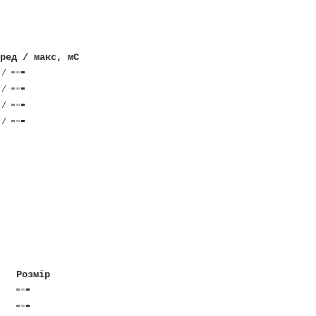
ред / макс, мС
/
/
/
/
Розмір