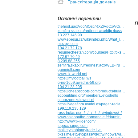
Транслітерація доменів
Останні перевірки
П
thehost.ua/xVdgMOsp/RXZlVqCx/VQjyFsIL/575bt1cjb6d3.html
zemfira.skatk.ru/redirtest.acx/http:/bxss.me/t/fit.txt
13.227.146.90
www.epesuj.cz/wiki/index.php/What_Is_The_Best_Brand_Of_Armchairs
mezbyt.com
104.21.72.178
resumecheetah.com/courses/Http:/bxss.me/t/fit.txt/bxss.me/t/fit.txt/x7u0pvk7llvh.html
172.67.70.49
8.209.88.255
zemfira.skatk.ru/redirtest.acx/WEB-INF&n927030=v951683/WEB-INF/..../..../..../..../..../..../../../../../../../../boot.ini
gamejolt.com
www.dx-world.net
https://myfootball.ws
g-ns-1659.awsdns-59.org
104.21.28.205
https://cheapscoots.com/products/hulajnoga-elektryczna-kukirin-g2-2025-silnik-800w-bateria-48v-15-6ah-maks-predkosc-45km-h?variant=53365397061975
ecobuilding.org/members//etc/shells
spoorzonezuidwest.nl
https://vegafibra.avatel.es/pagar-reclamar-deuda
199.119.235.129
ross-trufas.es/.../.../.../.../.../c:/windows/../../../../web.config
www.osteopathe-normandie.fr/dormir-sur-un-matelas-au-sol
http://www.tk-lider.com/
topexchange.com
mail.cryptobinarytrade.live
bxss.me/etc/etc/passwd/c:/windows/win.ini/file:///etc/passwd/t/fit.txt/article/view/212