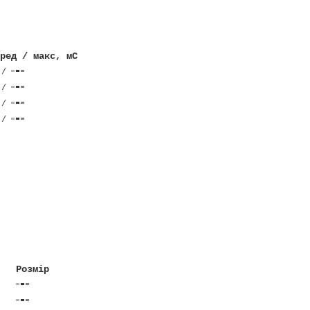
ред / макс, мС
/
/
/
/
Розмір