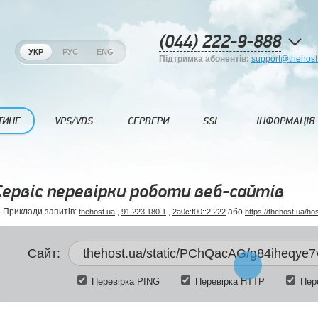
(044) 222-9-888
УКР
РУС
ENG
Підтримка абонентів:
support@thehost
ТИНГ
VPS/VDS
СЕРВЕРИ
SSL
ІНФОРМАЦІЯ
Сервіс перевірки роботи веб-сайтів
Приклади запитів:
,
,
або
thehost.ua
91.223.180.1
2a0c:f00::2:222
https://thehost.ua/ho
Сайт:
Перевірка PING
Перевірка HTTP
Пере