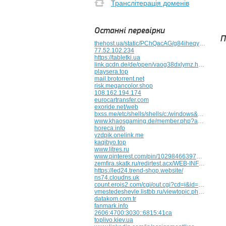
Транслітерація доменів
Останні перевірки
П
thehost.ua/static/PChQacAG/g84iheqye7vw
77.52.102.234
https://tabletki.ua
link.qcdn.de/de/open/vaog38dxlymz.html
playsera.top
mail.brotorrent.net
risk.megancolor.shop
108.162.194.174
eurocartransfer.com
exoride.net/web
bxss.me/etc/shells/shells/c:/windows&n960422=v933723/win.ini/bxss.me/t/xbsc36t0vpok.html
www.khaosgaming.de/member.php?action=profile&uid=55216
horeca.info
yzdpik.onelink.me
kaqibyo.top
www.litres.ru
www.pinterest.com/pin/1029846639789680287
zemfira.skatk.ru/redirtest.acx/WEB-INF&n927030=v951683/WEB-INF/..../..../..../..../..../..
https://led24.trend-shop.website/
ns74.cloudns.uk
count.erois2.com/cgi/out.cgi?cd=i&id=rank_pickup_koushindo&go=http:/www.iris-bulbeuses.org/forum/perso.php?mode=viewprofile&u=716458
vmestedeshevle.listbb.ru/viewtopic.php?f=8&t=12592
datakom.com.tr
fanmark.info
2606:4700:3030::6815:41ca
toplivo.kiev.ua