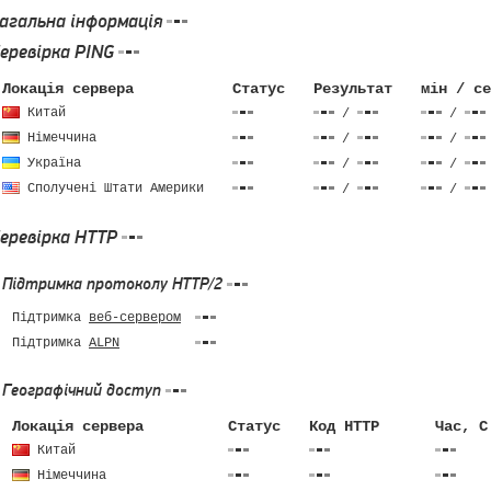
агальна інформація
еревірка PING
Локація сервера
Статус
Результат
мін / се
Китай
/
/
Німеччина
/
/
Україна
/
/
Сполучені Штати Америки
/
/
еревірка HTTP
Підтримка протоколу HTTP/2
Підтримка
веб-сервером
Підтримка
ALPN
Географічний доступ
Локація сервера
Статус
Код HTTP
Час, C
Китай
Німеччина