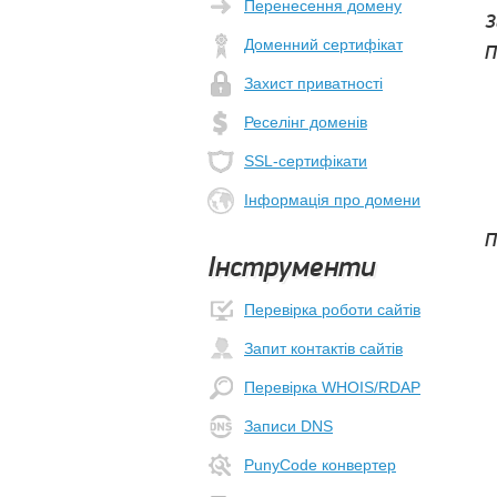
Перенесення домену
З
Доменний сертифікат
П
Захист приватності
Реселінг доменів
SSL-сертифікати
Інформація про домени
П
Інструменти
Перевірка роботи сайтів
Запит контактів сайтів
Перевірка WHOIS/RDAP
Записи DNS
PunyCode конвертер