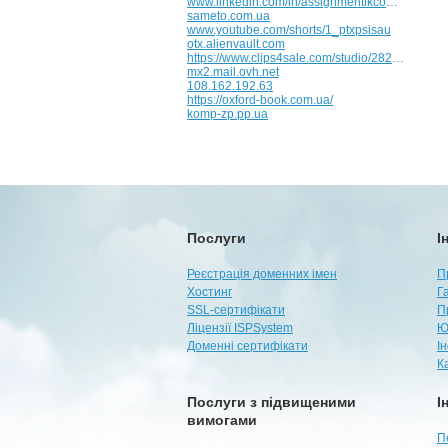
www.linkedin.com/in/assignmentlkcom-assignment-writers
sameto.com.ua
www.youtube.com/shorts/1_ptxpsisau
otx.alienvault.com
https://www.clips4sale.com/studio/282903/ladyheavanian
mx2.mail.ovh.net
108.162.192.63
https://oxford-book.com.ua/
komp-zp.pp.ua
Послуги
І
Реєстрація доменних імен
П
Хостинг
Г
SSL-сертифікати
П
Ліцензії ISPSystem
Ю
Доменні сертифікати
І
К
Послуги з підвищеними
І
вимогами
П