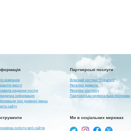
нформація
Партнерські послуги
ро компанію
Власний хостинг "Під ключ"
арантія якості
Реселінг доменів
равила надання послуг
Реселінг хостингу
ридична інформація
Партнерська реферальна програма
нформація про доменні імена
арта сайту
нструменти
Ми в соціальних мережах
еревірка роботи веб-сайтів