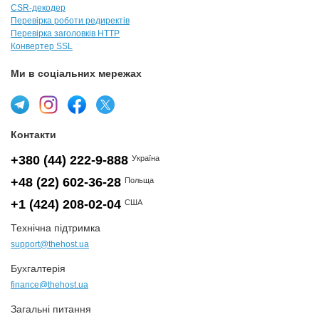
CSR-декодер
Перевірка роботи редиректів
Перевірка заголовків HTTP
Конвертер SSL
Ми в соціальних мережах
Контакти
+380 (44) 222-9-888
Україна
+48 (22) 602-36-28
Польща
+1 (424) 208-02-04
США
Технічна підтримка
support@thehost.ua
Бухгалтерія
finance@thehost.ua
Загальні питання