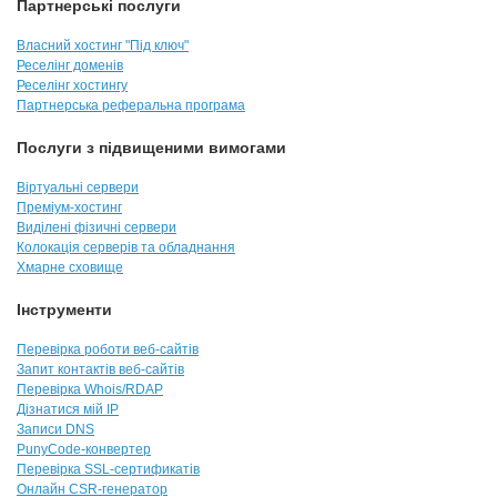
Партнерські послуги
Власний хостинг "Під ключ"
Реселінг доменів
Реселінг хостингу
Партнерська реферальна програма
Послуги з підвищеними вимогами
Віртуальні сервери
Преміум-хостинг
Виділені фізичні сервери
Колокація серверів та обладнання
Хмарне сховище
Інструменти
Перевірка роботи веб-сайтів
Запит контактів веб-сайтів
Перевірка Whois/RDAP
Дізнатися мій IP
Записи DNS
PunyCode-конвертер
Перевірка SSL-сертификатів
Онлайн CSR-генератор