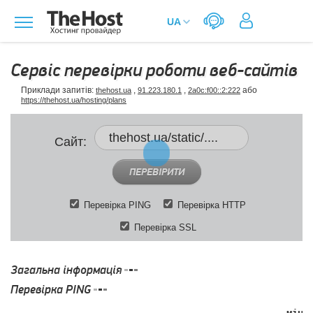
Сервіс перевірки роботи веб-сайтів
Приклади запитів:
,
,
або
thehost.ua
91.223.180.1
2a0c:f00::2:222
https://thehost.ua/hosting/plans
Сайт:
ПЕРЕВІРИТИ
Перевірка PING
Перевірка HTTP
Перевірка SSL
Загальна інформація
Перевірка PING