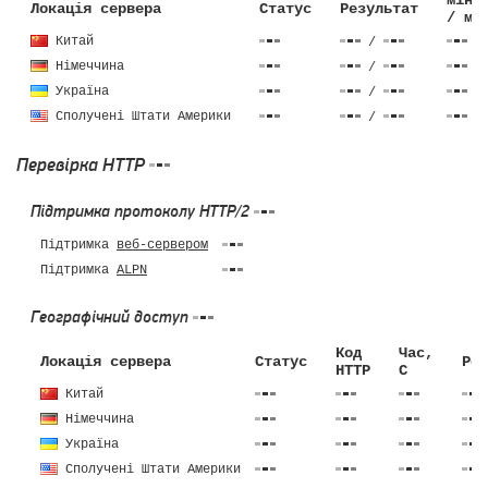
мін 
Локація сервера
Статус
Результат
/ ма
Китай
/
Німеччина
/
Україна
/
Сполучені Штати Америки
/
Перевірка HTTP
Підтримка протоколу HTTP/2
Підтримка
веб-сервером
Підтримка
ALPN
Географічний доступ
Код
Час,
Локація сервера
Статус
Роз
HTTP
C
Китай
Німеччина
Україна
Сполучені Штати Америки