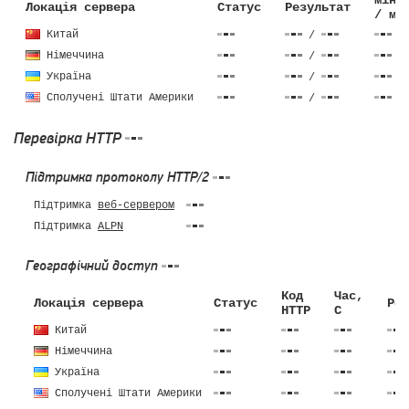
мін 
Локація сервера
Статус
Результат
/ ма
Китай
/
Німеччина
/
Україна
/
Сполучені Штати Америки
/
Перевірка HTTP
Підтримка протоколу HTTP/2
Підтримка
веб-сервером
Підтримка
ALPN
Географічний доступ
Код
Час,
Локація сервера
Статус
Роз
HTTP
C
Китай
Німеччина
Україна
Сполучені Штати Америки