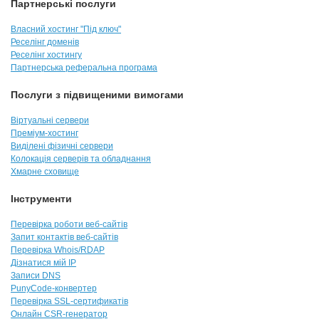
Партнерські послуги
Власний хостинг "Під ключ"
Реселінг доменів
Реселінг хостингу
Партнерська реферальна програма
Послуги з підвищеними вимогами
Віртуальні сервери
Преміум-хостинг
Виділені фізичні сервери
Колокація серверів та обладнання
Хмарне сховище
Інструменти
Перевірка роботи веб-сайтів
Запит контактів веб-сайтів
Перевірка Whois/RDAP
Дізнатися мій IP
Записи DNS
PunyCode-конвертер
Перевірка SSL-сертификатів
Онлайн CSR-генератор