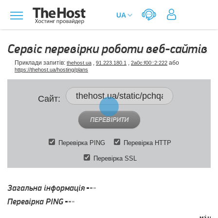
Сервіс перевірки роботи веб-сайтів
Приклади запитів:
,
,
або
thehost.ua
91.223.180.1
2a0c:f00::2:222
https://thehost.ua/hosting/plans
Сайт:
ПЕРЕВІРИТИ
Перевірка PING
Перевірка HTTP
Перевірка SSL
Загальна інформація
Перевірка PING