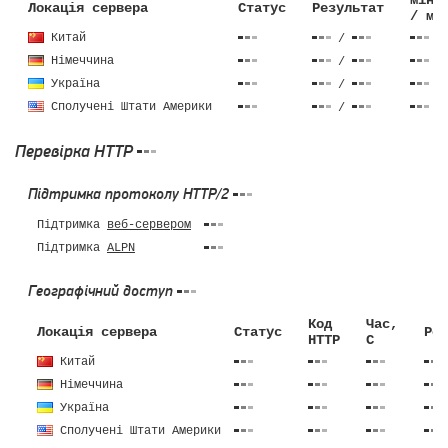
мін 
Локація сервера
Статус
Результат
/ ма
Китай
/
Німеччина
/
Україна
/
Сполучені Штати Америки
/
Перевірка HTTP
Підтримка протоколу HTTP/2
Підтримка
веб-сервером
Підтримка
ALPN
Географічний доступ
Код
Час,
Локація сервера
Статус
Роз
HTTP
C
Китай
Німеччина
Україна
Сполучені Штати Америки