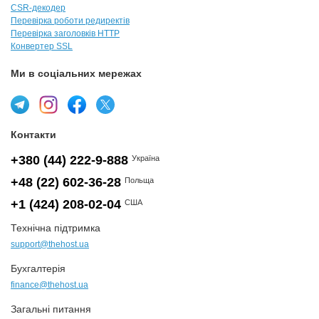
CSR-декодер
Перевірка роботи редиректів
Перевірка заголовків HTTP
Конвертер SSL
Ми в соціальних мережах
Контакти
+380 (44) 222-9-888
Україна
+48 (22) 602-36-28
Польща
+1 (424) 208-02-04
США
Технічна підтримка
support@thehost.ua
Бухгалтерія
finance@thehost.ua
Загальні питання