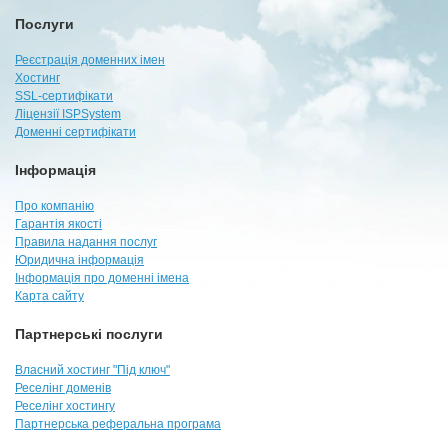
Послуги
Реєстрація доменних імен
Хостинг
SSL-сертифікати
Ліцензії ISPSystem
Доменні сертифікати
Інформація
Про компанію
Гарантія якості
Правила надання послуг
Юридична інформація
Інформація про доменні імена
Карта сайту
Партнерські послуги
Власний хостинг "Під ключ"
Реселінг доменів
Реселінг хостингу
Партнерська реферальна програма