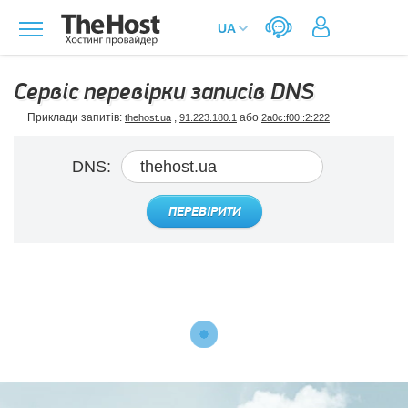
Сервіс перевірки записів DNS
Приклади запитів:
,
або
thehost.ua
91.223.180.1
2a0c:f00::2:222
DNS:
ПЕРЕВІРИТИ