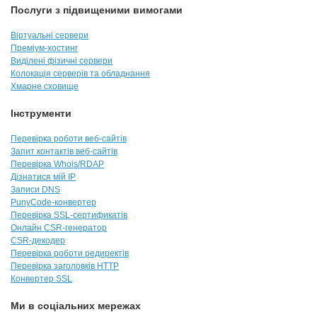
Послуги з підвищеними вимогами
Віртуальні сервери
Преміум-хостинг
Виділені фізичні сервери
Колокація серверів та обладнання
Хмарне сховище
Інструменти
Перевірка роботи веб-сайтів
Запит контактів веб-сайтів
Перевірка Whois/RDAP
Дізнатися мій IP
Записи DNS
PunyCode-конвертер
Перевірка SSL-сертификатів
Онлайн CSR-генератор
CSR-декодер
Перевірка роботи редиректів
Перевірка заголовків HTTP
Конвертер SSL
Ми в соціальних мережах